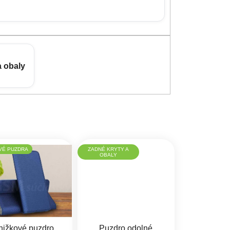
a obaly
VÉ PUZDRA
ZADNÉ KRYTY A
OBALY
nižkové puzdro
Puzdro odolné