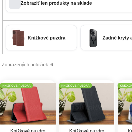
Zobraziť len produkty na sklade
Knižkové puzdra
Zadné kryty 
Zobrazených položiek:
6
Výpis produktov
KNIŽKOVÉ PUZDRA
KNIŽKOVÉ PUZDRA
KNIŽKO
Knižkové puzdro
Knižkové puzdro
K