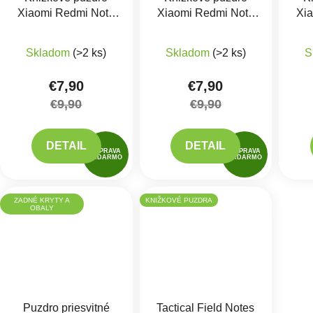
Xiaomi Redmi Note
Xiaomi Redmi Note
Xi
11 4G, Note 11s 4G
11 4G, Note 11s 4G
11 
Červené
Čierne
Skladom
(>2 ks)
Skladom
(>2 ks)
S
€7,90
€7,90
€9,90
€9,90
DETAIL
DETAIL
DOPRAVA
DOPRAVA
ZADARMO
ZADARMO
ZADNÉ KRYTY A
KNIŽKOVÉ PUZDRA
OBALY
Puzdro priesvitné
Tactical Field Notes