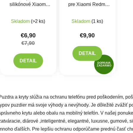
silikónové Xiaomi
pre Xiaomi Redmi
Redmi Note 11 4G,
Note 11 Black
Note 11S
Skladom
(>2 ks)
Skladom
(1 ks)
€6,90
€9,90
€7,90
DETAIL
DETAIL
DOPRAVA
ZADARMO
Ovlád
Puzdra a kryty slúžia na ochranu telefónu pred poškodením, po
typov puzdier má svoje výhody a nevýhody. Je dôležité zvážiť pot
správneho krytu alebo obalu na mobilný telefón. V našej ponuke
zatváracie, diárové ,inteligentné, elegantné, luxusne, gumové, si
mnoho ďalších. Pre lepšiu ochranu odporúčame prednú časť ch