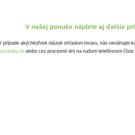
V našej ponuke nájdete aj ďalšie p
V prípade akýchkoľvek otázok ohľadom tovaru, nás neváhajte ko
suciastky.sk
alebo cez pracovné dni na našom telefónnom čísle