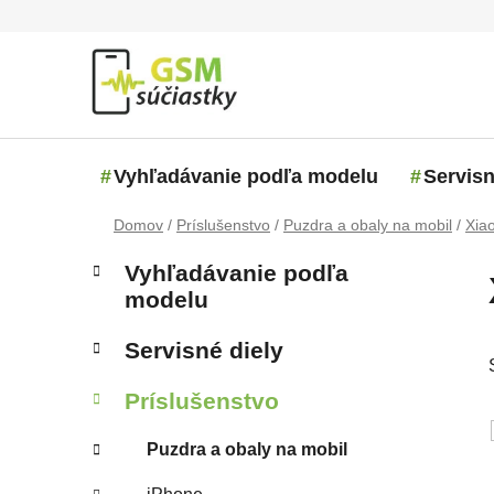
Prejsť na obsah
Vyhľadávanie podľa modelu
Servisn
Domov
/
Príslušenstvo
/
Puzdra a obaly na mobil
/
Xia
Bočný panel
Kategórie
Preskočiť kategórie
Vyhľadávanie podľa
modelu
Servisné diely
Príslušenstvo
Puzdra a obaly na mobil