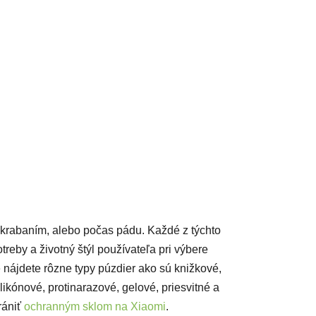
acie prvky výpisu
škrabaním, alebo počas pádu. Každé z týchto
reby a životný štýl používateľa pri výbere
 nájdete rôzne typy púzdier ako sú knižkové,
likónové, protinarazové, gelové, priesvitné a
rániť
ochranným sklom na Xiaomi
.