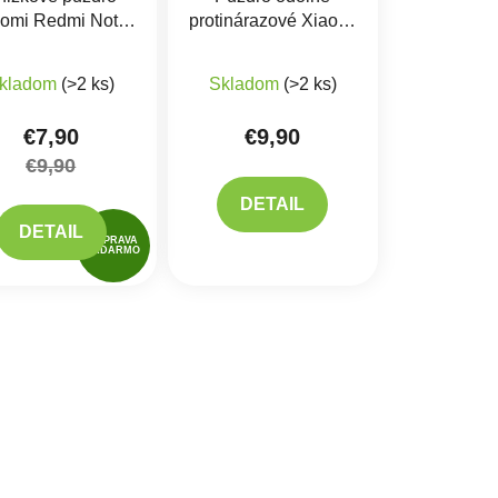
aomi Redmi Note
protinárazové Xiaomi
4G, Note 11s 4G
Redmi Note 11, Note
Modré
11S 4G
kladom
(>2 ks)
Skladom
(>2 ks)
€7,90
€9,90
€9,90
DETAIL
DETAIL
DOPRAVA
ZADARMO