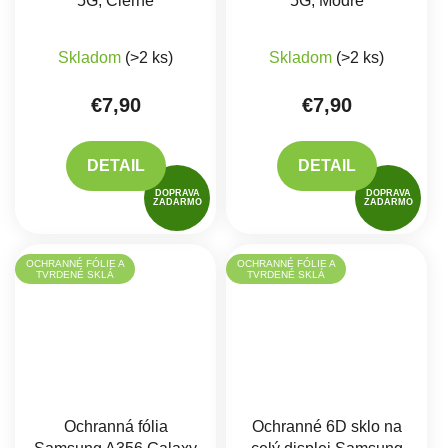
5G, Čierne
5G, Modré
Priemerné hodnotenie produktu je 5,0 z 5 hviez
Skladom
(>2 ks)
Skladom
(>2 ks)
€7,90
€7,90
DETAIL
DETAIL
DOPRAVA
DOPRAVA
ZADARMO
ZADARMO
OCHRANNÉ FÓLIE A
OCHRANNÉ FÓLIE A
TVRDENÉ SKLÁ
TVRDENÉ SKLÁ
Ochranná fólia
Ochranné 6D sklo na