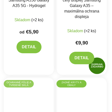
Samsung A356 Galaxy
celý displej Samsung
A35 5G - Hydrogel
Galaxy A35 –
maximálna ochrana
displeja
Skladom
(>2 ks)
Skladom
(>2 ks)
€5,90
od
€9,90
DETAIL
DETAIL
DOPRAVA
ZADARMO
OCHRANNÉ FÓLIE A
ZADNÉ KRYTY A
TVRDENÉ SKLÁ
OBALY