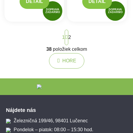
DETAIL
DETAIL
DOPRAVA
DOPRAVA
ZADARMO
ZADARMO
Stránkovanie
1
2
38
položiek celkom
Ovládacie prvky výpisu
HORE
Zápätie
Nájdete nás
Železničná 199/46, 98401 Lučenec
Pondelok – piatok: 08:00 – 15:30 hod.