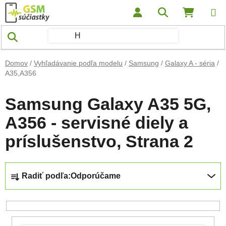
Prejsť na obsah
Hľadať
NÁKUP
Domov
/
Vyhľadávanie podľa modelu
/
Samsung
/
Galaxy A - séria
/
A35,A356
Samsung Galaxy A35 5G,
A356 - servisné diely a
príslušenstvo
, Strana 2
Radenie produktov
Radiť podľa:
Odporúčame