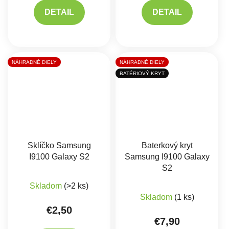
DETAIL
DETAIL
NÁHRADNÉ DIELY
NÁHRADNÉ DIELY
BATÉRIOVÝ KRYT
Sklíčko Samsung
Baterkový kryt
I9100 Galaxy S2
Samsung I9100 Galaxy
S2
Priemerné hodnotenie produktu je 5,0 z 5 hviez
Skladom
(>2 ks)
Skladom
(1 ks)
€2,50
€7,90