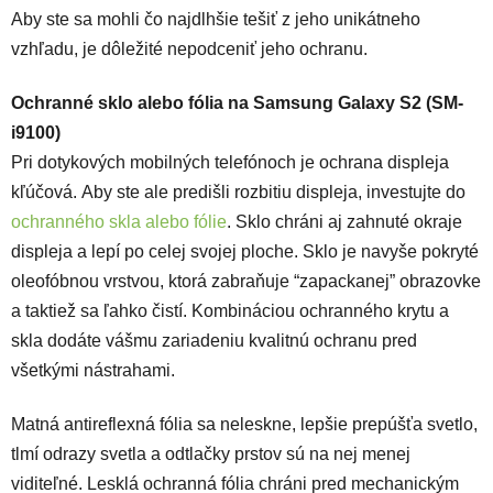
Aby ste sa mohli čo najdlhšie tešiť z jeho unikátneho
vzhľadu, je dôležité nepodceniť jeho ochranu.
Ochranné sklo alebo fólia na Samsung Galaxy S2 (SM-
i9100)
Pri dotykových mobilných telefónoch je ochrana displeja
kľúčová. Aby ste ale predišli rozbitiu displeja, investujte do
ochranného skla alebo fólie
. Sklo chráni aj zahnuté okraje
displeja a lepí po celej svojej ploche. Sklo je navyše pokryté
oleofóbnou vrstvou, ktorá zabraňuje “zapackanej” obrazovke
a taktiež sa ľahko čistí.
Kombináciou ochranného krytu a
skla dodáte vášmu zariadeniu kvalitnú ochranu pred
všetkými nástrahami.
Matná antireflexná fólia sa neleskne, lepšie prepúšťa svetlo,
tlmí odrazy svetla a odtlačky prstov sú na nej menej
viditeľné. Lesklá ochranná fólia chráni pred mechanickým