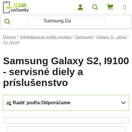
Prejsť na obsah
Hľadať
NÁKUP
Domov
/
Vyhľadávanie podľa modelu
/
Samsung
/
Galaxy S - séria
/
S2,i9100
Samsung Galaxy S2, I9100
- servisné diely a
príslušenstvo
Radenie produktov
Radiť podľa:
Odporúčame