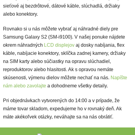
sieťové aj bezdrôtové, dátové káble, slúchadlá, držiaky
alebo konektory.
Rovnako si u nás môžete vybrať aj náhradné diely pre
Samsung Galaxy S2 (SM-i9100). V našej ponuke nájdete
okrem náhradných
LCD displejov
aj dosky nabíjania, flex
káble, nabíjacie konektory, sklíčka zadnej kamery, držiaky
na SIM karty alebo súčiastky na opravu slúchadiel,
reproduktorov alebo hlasitosti. Ak s opravou nemáte
skúsenosti, výmenu dielov môžete nechať na nás.
Napíšte
nám alebo zavolajte
a dohodneme všetky detaily.
Pri objednávkach vytvorených do 14:00 a v prípade, že
máme tovar skladom, expedujeme ho v rovnaký deň. Ak
máte akékoľvek otázky, neváhajte sa na nás obrátiť.