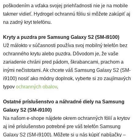
poškodením a vďaka svojej priehľadnosti nie je na mobile
takmer vidieť. Hydrogel ochrannú fóliu si môžete zakúpiť aj
na zadný kryt telefónu.
Kryty a puzdra pre Samsung Galaxy S2 (SM-i9100)
Už málokto v súčasnosti používa svoj mobilný telefón bez
ochranného krytu alebo puzdra. Dôvodom je, že vaše
zariadenie chráni pred pádom, škrabancami, prachom a
inými nečistotami. Ak chcete váš Samsung Galaxy S2 (SM-
i9100) nosiť ako módny doplnok, vyberte si zo zaujímavých
typov
ochranných obalov
.
Ostatné príslušenstvo a náhradné diely na Samsung
Galaxy S2 (SM-i9100)
Na našom e-shope nájdete okrem ochranných fólií a krytov
aj iné príslušenstvo potrebné pre váš telefón Samsung
Galaxy S2 (SM-i9100). Môžete si u nás kúpiť nabíjačky –