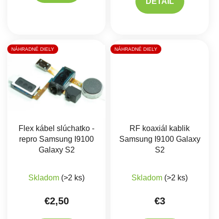
DETAIL
NÁHRADNÉ DIELY
NÁHRADNÉ DIELY
Flex kábel slúchatko -
RF koaxiál kablik
repro Samsung I9100
Samsung I9100 Galaxy
Galaxy S2
S2
Priemerné hodnotenie produktu je 5,0 z 5 hviez
Priemerné hodnote
Skladom
(>2 ks)
Skladom
(>2 ks)
€2,50
€3