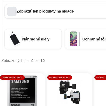
Zobraziť len produkty na sklade
Náhradné diely
Ochranné fóli
Zobrazených položiek:
10
Výpis produktov
NÁHRADNÉ DIELY
NÁHRADNÉ DIELY
NÁHRAD