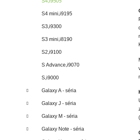
S4,i9505
S4 mini,i9195
S3,i9300
S3 mini,i8190
S2,i9100
S Advance,i9070
S,i9000
Galaxy A - séria
Galaxy J - séria
Galaxy M - séria
Galaxy Note - séria