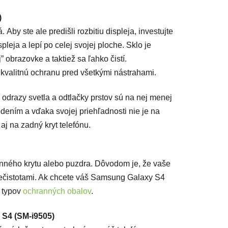
)
Aby ste ale predišli rozbitiu displeja, investujte
spleja a lepí po celej svojej ploche. Sklo je
 obrazovke a taktiež sa ľahko čistí.
kvalitnú ochranu pred všetkými nástrahami.
í odrazy svetla a odtlačky prstov sú na nej menej
dením a vďaka svojej priehľadnosti nie je na
aj na zadný kryt telefónu.
anného krytu alebo puzdra. Dôvodom je, že vaše
ečistotami. Ak chcete váš Samsung Galaxy S4
h typov
ochranných obalov
.
 S4 (SM-i9505)