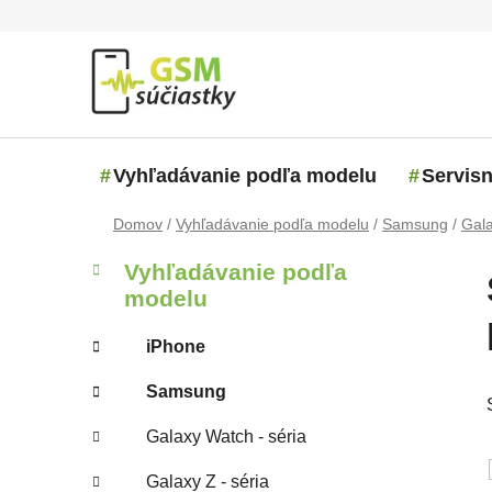
Prejsť na obsah
Vyhľadávanie podľa modelu
Servisn
Domov
/
Vyhľadávanie podľa modelu
/
Samsung
/
Gala
Bočný panel
Kategórie
Preskočiť kategórie
Vyhľadávanie podľa
modelu
iPhone
Samsung
Galaxy Watch - séria
Galaxy Z - séria