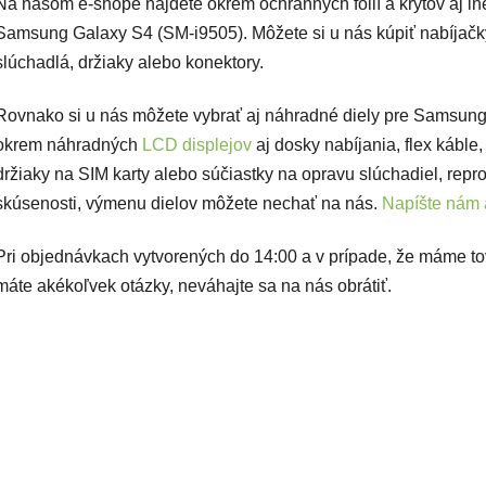
Na našom e-shope nájdete okrem ochranných fólií a krytov aj iné
Samsung Galaxy S4 (SM-i9505). Môžete si u nás kúpiť nabíjačky
slúchadlá, držiaky alebo konektory.
Rovnako si u nás môžete vybrať aj náhradné diely pre Samsung
okrem náhradných
LCD displejov
aj dosky nabíjania, flex káble,
držiaky na SIM karty alebo súčiastky na opravu slúchadiel, repr
skúsenosti, výmenu dielov môžete nechať na nás.
Napíšte nám 
Pri objednávkach vytvorených do 14:00 a v prípade, že máme t
máte akékoľvek otázky, neváhajte sa na nás obrátiť.