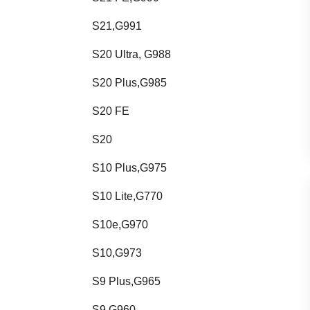
S21,G991
S20 Ultra, G988
S20 Plus,G985
S20 FE
S20
S10 Plus,G975
S10 Lite,G770
S10e,G970
S10,G973
S9 Plus,G965
S9,G960