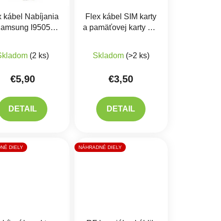
x kábel Nabíjania
Flex kábel SIM karty
amsung I9505
a pamäťovej karty SD
axy S4 a Mikrofón
Samsung I9505
iek.
Priemerné hodnotenie produktu je 5,0 z 5 hviezdičiek.
Galaxy S4
Skladom
(2 ks)
Skladom
(>2 ks)
€5,90
€3,50
DETAIL
DETAIL
NÉ DIELY
NÁHRADNÉ DIELY