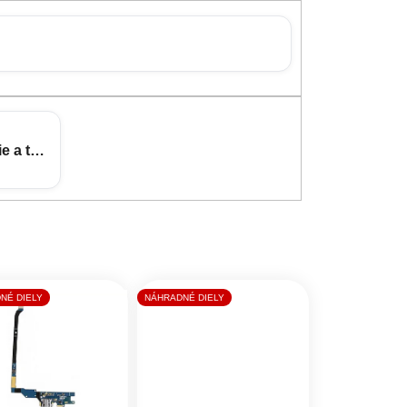
e a tvrdené sklá
NÉ DIELY
NÁHRADNÉ DIELY