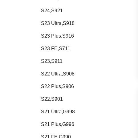
S24,S921
S23 Ultra,S918
S23 Plus,S916
S23 FE,S711
S23,S911
S22 Ultra,S908
S22 Plus,S906
S22,S901
S21 Ultra,G998
S21 Plus,G996
S21 FE,G990