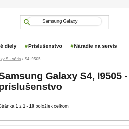
é diely
Príslušenstvo
Náradie na servis
xy S - séria
/
S4,i9505
Samsung Galaxy S4, I9505 - 
príslušenstvo
Stránka
1
z
1
-
10
položiek celkom