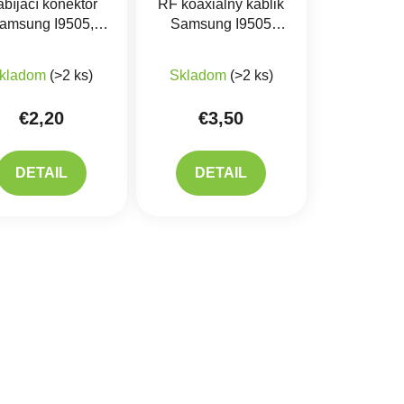
bíjací konektor
RF koaxiálny káblik
amsung I9505,
Samsung I9505
N7100
Galaxy S4
Priemerné hodnotenie produkt
kladom
(>2 ks)
Skladom
(>2 ks)
€2,20
€3,50
DETAIL
DETAIL