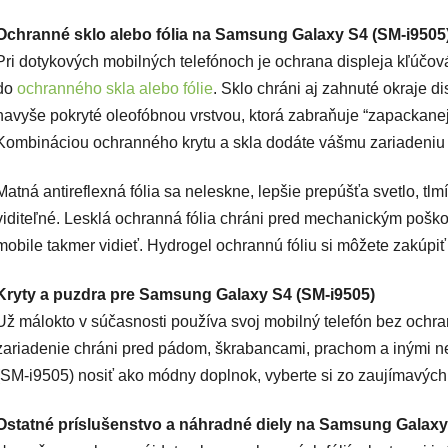
Ochranné sklo alebo fólia na Samsung Galaxy S4 (SM-i9505
Pri dotykových mobilných telefónoch je ochrana displeja kľúčová. 
do
ochranného skla alebo fólie
. Sklo chráni aj zahnuté okraje di
navyše pokryté oleofóbnou vrstvou, ktorá zabraňuje “zapackanej”
Kombináciou ochranného krytu a skla dodáte vášmu zariadeniu 
Matná antireflexná fólia sa neleskne, lepšie prepúšťa svetlo, tlm
viditeľné. Lesklá ochranná fólia chráni pred mechanickým poško
mobile takmer vidieť. Hydrogel ochrannú fóliu si môžete zakúpiť 
Kryty a puzdra pre Samsung Galaxy S4 (SM-i9505)
Už málokto v súčasnosti používa svoj mobilný telefón bez ochr
zariadenie chráni pred pádom, škrabancami, prachom a inými n
(SM-i9505) nosiť ako módny doplnok, vyberte si zo zaujímavýc
Ostatné príslušenstvo a náhradné diely na Samsung Galaxy