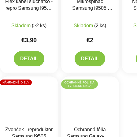
Flex kábel slúchatko -
Mikrospínač
Na
repro Samsung I9505
Samsung i9505,
S
Galaxy S4
i8260, G350, G355,
G360
Skladom
(>2 ks)
Skladom
(2 ks)
S
€3,90
€2
DETAIL
DETAIL
NÁHRADNÉ DIELY
OCHRANNÉ FÓLIE A
TVRDENÉ SKLÁ
Zvonček - reproduktor
Ochranná fólia
Samsung I9505
Samsung Galaxy S4,