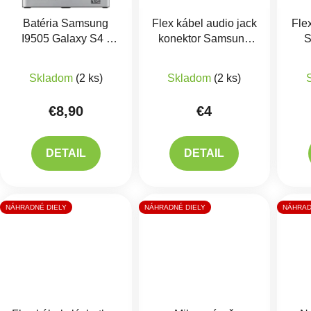
Batéria Samsung
Flex kábel audio jack
Fle
I9505 Galaxy S4 -
konektor Samsung
S
EB-B600BE
i9505 Galaxy S4
Gal
Priemerné hodnotenie produktu je 5,0 z 5 hviezdič
Skladom
(2 ks)
Skladom
(2 ks)
€8,90
€4
DETAIL
DETAIL
NÁHRADNÉ DIELY
NÁHRADNÉ DIELY
NÁHRAD