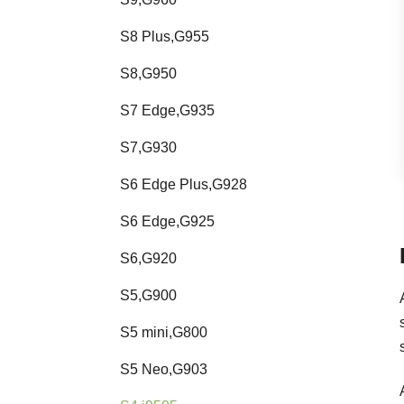
S8 Plus,G955
S8,G950
S7 Edge,G935
S7,G930
S6 Edge Plus,G928
S6 Edge,G925
S6,G920
S5,G900
S5 mini,G800
S5 Neo,G903