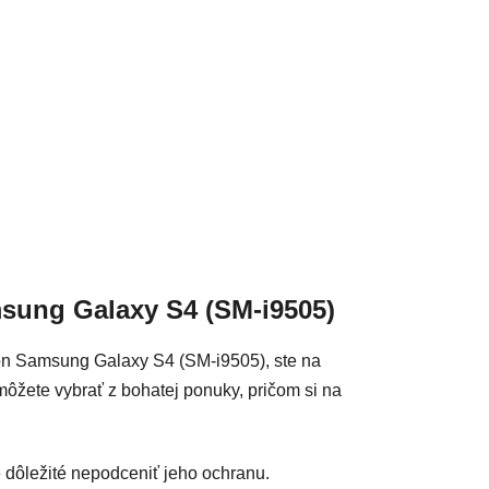
acie prvky výpisu
msung Galaxy S4 (SM-i9505)
fón Samsung Galaxy S4 (SM-i9505), ste na
môžete vybrať z bohatej ponuky, pričom si na
je dôležité nepodceniť jeho ochranu.