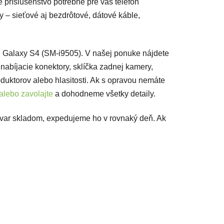
 príslušenstvo potrebné pre váš telefón
 – sieťové aj bezdrôtové, dátové káble,
 Galaxy S4 (SM-i9505). V našej ponuke nájdete
 nabíjacie konektory, sklíčka zadnej kamery,
oduktorov alebo hlasitosti. Ak s opravou nemáte
alebo zavolajte
a dohodneme všetky detaily.
ovar skladom, expedujeme ho v rovnaký deň. Ak