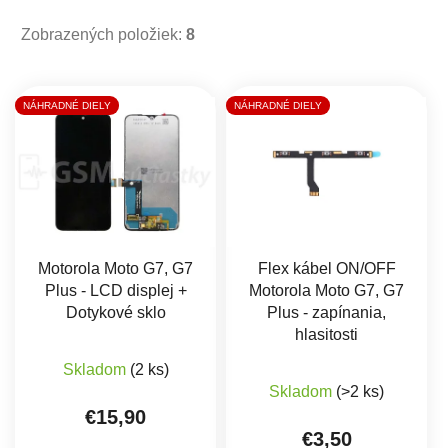
Zobrazených položiek:
8
Výpis produktov
NÁHRADNÉ DIELY
NÁHRADNÉ DIELY
Motorola Moto G7, G7
Flex kábel ON/OFF
Plus - LCD displej +
Motorola Moto G7, G7
Dotykové sklo
Plus - zapínania,
hlasitosti
Priemerné hodnotenie produktu je 5,0 z 5 hviez
Skladom
(2 ks)
Skladom
(>2 ks)
€15,90
€3,50