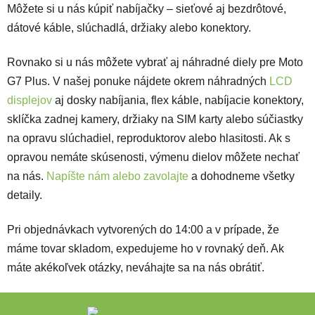
Môžete si u nás kúpiť nabíjačky – sieťové aj bezdrôtové,
dátové káble, slúchadlá, držiaky alebo konektory.
Rovnako si u nás môžete vybrať aj náhradné diely pre Moto
G7 Plus. V našej ponuke nájdete okrem náhradných
LCD
displejov
aj dosky nabíjania, flex káble, nabíjacie konektory,
sklíčka zadnej kamery, držiaky na SIM karty alebo súčiastky
na opravu slúchadiel, reproduktorov alebo hlasitosti. Ak s
opravou nemáte skúsenosti, výmenu dielov môžete nechať
na nás.
Napíšte nám alebo zavolajte
a dohodneme všetky
detaily.
Pri objednávkach vytvorených do 14:00 a v prípade, že
máme tovar skladom, expedujeme ho v rovnaký deň. Ak
máte akékoľvek otázky, neváhajte sa na nás obrátiť.