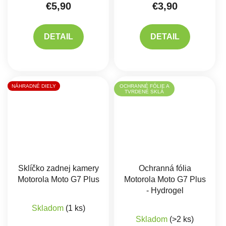
€5,90
€3,90
DETAIL
DETAIL
NÁHRADNÉ DIELY
OCHRANNÉ FÓLIE A
TVRDENÉ SKLÁ
Sklíčko zadnej kamery
Ochranná fólia
Motorola Moto G7 Plus
Motorola Moto G7 Plus
- Hydrogel
Priemerné hodnotenie produktu je 5,0 z 5 hviez
Skladom
(1 ks)
Skladom
(>2 ks)