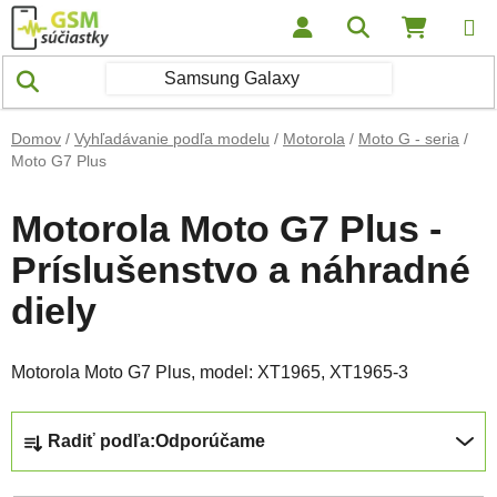
Prejsť na obsah
Hľadať
NÁKUP
Domov
/
Vyhľadávanie podľa modelu
/
Motorola
/
Moto G - seria
/
Moto G7 Plus
Motorola Moto G7 Plus -
Príslušenstvo a náhradné
diely
Motorola Moto G7 Plus, model:
XT1965, XT1965-3
Radenie produktov
Radiť podľa:
Odporúčame