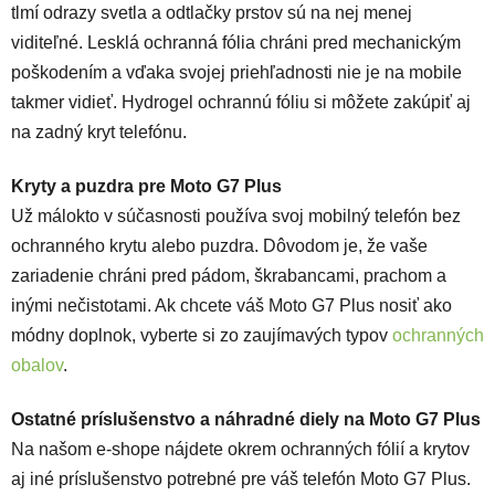
tlmí odrazy svetla a odtlačky prstov sú na nej menej
viditeľné. Lesklá ochranná fólia chráni pred mechanickým
poškodením a vďaka svojej priehľadnosti nie je na mobile
takmer vidieť. Hydrogel ochrannú fóliu si môžete zakúpiť aj
na zadný kryt telefónu.
Kryty a puzdra pre Moto G7 Plus
Už málokto v súčasnosti používa svoj mobilný telefón bez
ochranného krytu alebo puzdra. Dôvodom je, že vaše
zariadenie chráni pred pádom, škrabancami, prachom a
inými nečistotami. Ak chcete váš Moto G7 Plus nosiť ako
módny doplnok, vyberte si zo zaujímavých typov
ochranných
obalov
.
Ostatné príslušenstvo a náhradné diely na Moto G7 Plus
Na našom e-shope nájdete okrem ochranných fólií a krytov
aj iné príslušenstvo potrebné pre váš telefón Moto G7 Plus.