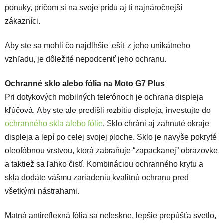
ponuky, pričom si na svoje prídu aj tí najnáročnejší
zákazníci.
Aby ste sa mohli čo najdlhšie tešiť z jeho unikátneho
vzhľadu, je dôležité nepodceniť jeho ochranu.
Ochranné sklo alebo fólia na Moto G7 Plus
Pri dotykových mobilných telefónoch je ochrana displeja
kľúčová. Aby ste ale predišli rozbitiu displeja, investujte do
ochranného skla alebo fólie
. Sklo chráni aj zahnuté okraje
displeja a lepí po celej svojej ploche. Sklo je navyše pokryté
oleofóbnou vrstvou, ktorá zabraňuje “zapackanej” obrazovke
a taktiež sa ľahko čistí.
Kombináciou ochranného krytu a
skla dodáte vášmu zariadeniu kvalitnú ochranu pred
všetkými nástrahami.
Matná antireflexná fólia sa neleskne, lepšie prepúšťa svetlo,