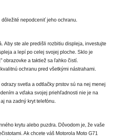
je dôležité nepodceniť jeho ochranu.
Aby ste ale predišli rozbitiu displeja, investujte
spleja a lepí po celej svojej ploche. Sklo je
 obrazovke a taktiež sa ľahko čistí.
kvalitnú ochranu pred všetkými nástrahami.
í odrazy svetla a odtlačky prstov sú na nej menej
dením a vďaka svojej priehľadnosti nie je na
aj na zadný kryt telefónu.
anného krytu alebo puzdra. Dôvodom je, že vaše
ečistotami. Ak chcete váš Motorola Moto G71