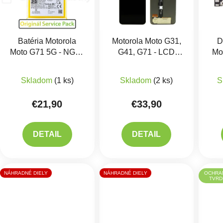
Batéria Motorola
Motorola Moto G31,
D
Moto G71 5G - NG50
G41, G71 - LCD
Mo
Originál
displej + Dotykové
Priemerné hodnotenie produktu je 5,0 z 5 hviezdič
Priemerné hodnotenie 
sklo OLED
ko
Skladom
(1 ks)
Skladom
(2 ks)
S
€21,90
€33,90
DETAIL
DETAIL
NÁHRADNÉ DIELY
NÁHRADNÉ DIELY
OCHRAN
TVRD