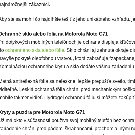
najnáročnejší zákazníci.
Aby ste sa mohli čo najdlhšie tešiť z jeho unikátneho vzhľadu, 
Ochranné sklo alebo fólia na Motorola Moto G71
Pri dotykových mobilných telefónoch je ochrana displeja kľúčová. 
do
ochranného skla alebo fólie
. Sklo chráni aj zahnuté okraje di
navyše pokryté oleofóbnou vrstvou, ktorá zabraňuje “zapackanej”
Kombináciou ochranného krytu a skla dodáte vášmu zariadeniu 
Matná antireflexná fólia sa neleskne, lepšie prepúšťa svetlo, tlm
viditeľné. Lesklá ochranná fólia chráni pred mechanickým poško
mobile takmer vidieť. Hydrogel ochrannú fóliu si môžete zakúpiť 
Kryty a puzdra pre Motorola Moto G71
Už málokto v súčasnosti používa svoj mobilný telefón bez ochr
zariadenie chráni pred pádom, škrabancami, prachom a inými n