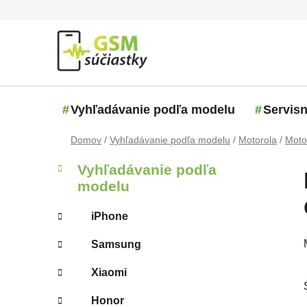
Prejsť na obsah
Vyhľadávanie podľa modelu
Servisn
Domov
/
Vyhľadávanie podľa modelu
/
Motorola
/
Moto
Bočný panel
Kategórie
Preskočiť kategórie
Vyhľadávanie podľa
modelu
iPhone
Samsung
Xiaomi
Honor