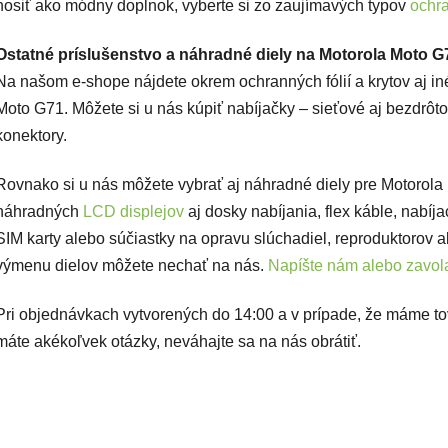
nosiť ako módny doplnok, vyberte si zo zaujímavých typov
ochr
Ostatné príslušenstvo a náhradné diely na Motorola Moto G
Na našom e-shope nájdete okrem ochranných fólií a krytov aj iné
Moto G71. Môžete si u nás kúpiť nabíjačky – sieťové aj bezdrôto
konektory.
Rovnako si u nás môžete vybrať aj náhradné diely pre Motorol
náhradných
LCD displejov
aj dosky nabíjania, flex káble, nabíj
SIM karty alebo súčiastky na opravu slúchadiel, reproduktorov a
výmenu dielov môžete nechať na nás.
Napíšte nám alebo zavola
Pri objednávkach vytvorených do 14:00 a v prípade, že máme t
máte akékoľvek otázky, neváhajte sa na nás obrátiť.