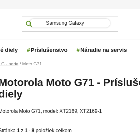
é diely
Príslušenstvo
Náradie na servis
 G - seria
/
Moto G71
Motorola Moto G71 - Príslu
diely
Motorola Moto G71, model:
XT2169, XT2169-1
Stránka
1
z
1
-
8
položiek celkom