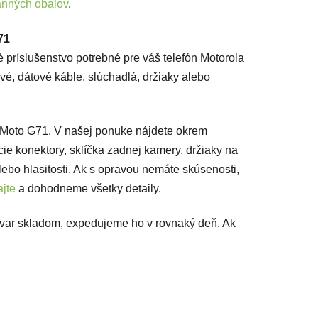
anných obalov
.
71
 príslušenstvo potrebné pre váš telefón Motorola
vé, dátové káble, slúchadlá, držiaky alebo
a Moto G71. V našej ponuke nájdete okrem
acie konektory, sklíčka zadnej kamery, držiaky na
lebo hlasitosti. Ak s opravou nemáte skúsenosti,
jte
a dohodneme všetky detaily.
ovar skladom, expedujeme ho v rovnaký deň. Ak