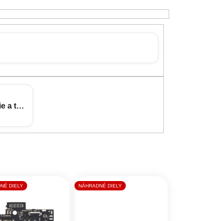
e a tvrdené sklá
NÉ DIELY
NÁHRADNÉ DIELY