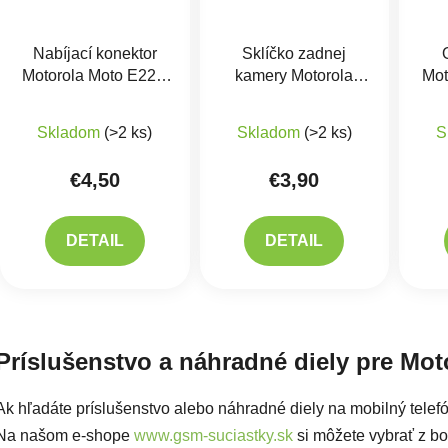
Nabíjací konektor
Sklíčko zadnej
Motorola Moto E22s,
kamery Motorola
Mot
E32s, G22, G32, G42
Moto G71 5G
Skladom
(>2 ks)
Skladom
(>2 ks)
S
€4,50
€3,90
DETAIL
DETAIL
Ovlád
Príslušenstvo a náhradné diely pre Mo
Ak hľadáte príslušenstvo alebo náhradné diely na mobilný tele
Na našom e-shope
www.gsm-suciastky.sk
si môžete vybrať z boh