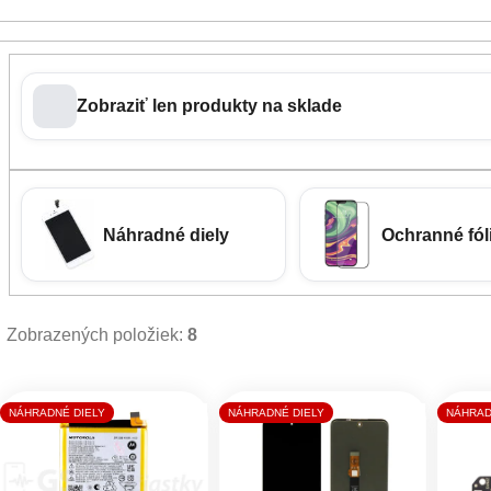
Zobraziť len produkty na sklade
Náhradné diely
Ochranné fóli
Zobrazených položiek:
8
Výpis produktov
NÁHRADNÉ DIELY
NÁHRADNÉ DIELY
NÁHRAD