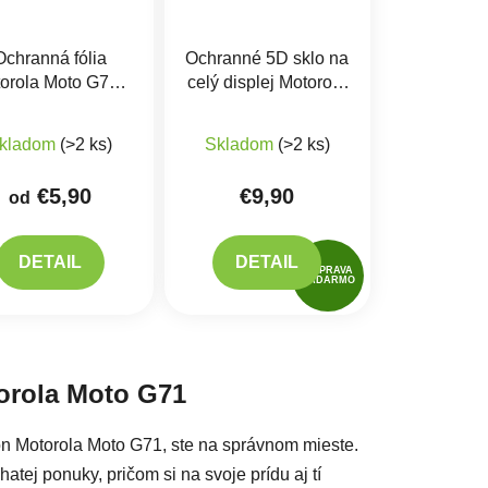
Ochranná fólia
Ochranné 5D sklo na
orola Moto G71 -
celý displej Motorola
Hydrogel
Moto G52, G71s,
G72, G82
kladom
(>2 ks)
Skladom
(>2 ks)
€5,90
€9,90
od
DETAIL
DETAIL
DOPRAVA
ZADARMO
acie prvky výpisu
torola Moto G71
fón Motorola Moto G71, ste na správnom mieste.
atej ponuky, pričom si na svoje prídu aj tí