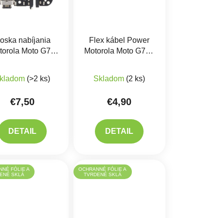
oska nabíjania
Flex kábel Power
torola Moto G71
Motorola Moto G71 -
5G - nabíjací
zapínania a hlasitosti
iek.
produktu je 5,0 z 5 hviezdičiek.
nektor, mikrofón
kladom
(>2 ks)
Skladom
(2 ks)
€7,50
€4,90
DETAIL
DETAIL
NÉ FÓLIE A
OCHRANNÉ FÓLIE A
ENÉ SKLÁ
TVRDENÉ SKLÁ