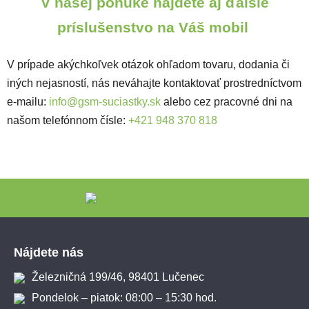
V našej ponuke nájdete aj ďalšie
príslušenstvo na Váš mobil
V prípade akýchkoľvek otázok ohľadom tovaru, dodania či
iných nejasností, nás neváhajte kontaktovať prostredníctvom
e-mailu:
info@gsm-suciastky.sk
alebo cez pracovné dni na
našom telefónnom čísle:
+421 948 370 818
Zápätie
Nájdete nás
Železničná 199/46, 98401 Lučenec
Pondelok – piatok: 08:00 – 15:30 hod.