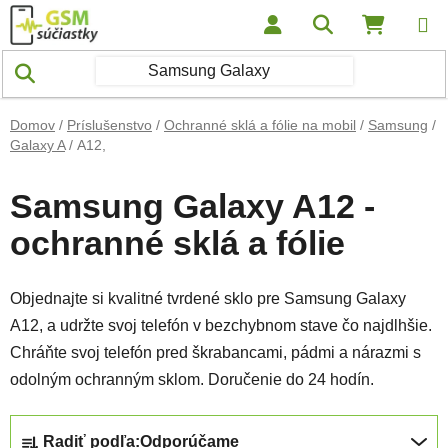
Prejsť na obsah
Hľadať
NÁKUP
Domov
/
Príslušenstvo
/
Ochranné sklá a fólie na mobil
/
Samsung
/
Galaxy A
/
A12,
Samsung Galaxy A12 -
ochranné sklá a fólie
Objednajte si kvalitné tvrdené sklo pre Samsung Galaxy
A12, a udržte svoj telefón v bezchybnom stave čo najdlhšie.
Chráňte svoj telefón pred škrabancami, pádmi a nárazmi s
odolným ochranným sklom. Doručenie do 24 hodín.
Radenie produktov
Radiť podľa:
Odporúčame