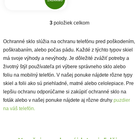
ZADARMO
3
položiek celkom
Ovládacie prvky výpisu
Ochranné sklo slúžia na ochranu telefónu pred poškodením,
poškrabaním, alebo počas pádu. Každé z týchto typov skiel
má svoje výhody a nevýhody. Je dôležité zvážiť potreby a
životný štýl používateľa pri výbere správneho sklo alebo
foliu na mobilný telefón. V našej ponuke nájdete rôzne typy
skiel a folii ako sú priehladné, matné alebo celolepiace. Pre
lepšiu ochranu odporúčame si zakúpiť ochranné sklo na
foták alebo v našej ponuke nájdete aj rôzne druhy
puzdier
na váš telefón.