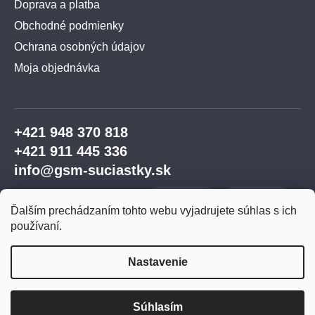
Doprava a platba
Obchodné podmienky
Ochrana osobných údajov
Moja objednávka
+421 948 370 818
+421 911 445 336
info@gsm-suciastky.sk
Ďalším prechádzaním tohto webu vyjadrujete súhlas s ich
používaní.
Nastavenie
Vytvoril Shoptet Premium
Súhlasím
Copyright 2026
GSM súčiastky
. Všetky práva