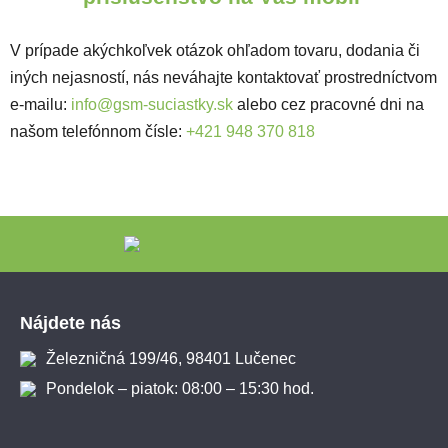
V prípade akýchkoľvek otázok ohľadom tovaru, dodania či
iných nejasností, nás neváhajte kontaktovať prostredníctvom
e-mailu:
info@gsm-suciastky.sk
alebo cez pracovné dni na
našom telefónnom čísle:
+421 948 370 818
Zápätie
Nájdete nás
Železničná 199/46, 98401 Lučenec
Pondelok – piatok: 08:00 – 15:30 hod.