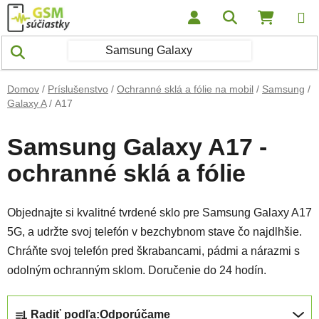
Prejsť na obsah
Hľadať
NÁKUP
Domov
/
Príslušenstvo
/
Ochranné sklá a fólie na mobil
/
Samsung
/
Galaxy A
/
A17
Samsung Galaxy A17 -
ochranné sklá a fólie
Objednajte si kvalitné tvrdené sklo pre Samsung Galaxy A17
5G, a udržte svoj telefón v bezchybnom stave čo najdlhšie.
Chráňte svoj telefón pred škrabancami, pádmi a nárazmi s
odolným ochranným sklom. Doručenie do 24 hodín.
Radenie produktov
Radiť podľa:
Odporúčame