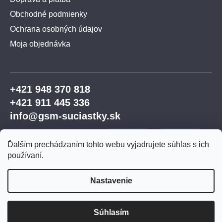
Obchodné podmienky
Ochrana osobných údajov
Moja objednávka
+421 948 370 818
+421 911 445 336
info@gsm-suciastky.sk
Ďalším prechádzaním tohto webu vyjadrujete súhlas s ich
používaní.
Nastavenie
Vytvoril Shoptet Premium
Súhlasím
Copyright 2026
GSM súčiastky
. Všetky práva