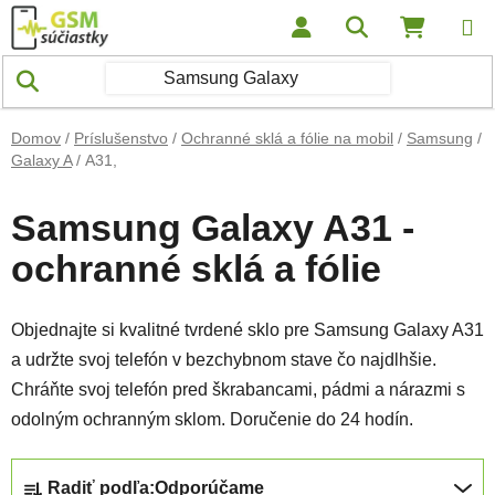
Prejsť na obsah
Hľadať
NÁKUP
Domov
/
Príslušenstvo
/
Ochranné sklá a fólie na mobil
/
Samsung
/
Galaxy A
/
A31,
Samsung Galaxy A31 -
ochranné sklá a fólie
Objednajte si kvalitné tvrdené sklo pre Samsung Galaxy A31
a udržte svoj telefón v bezchybnom stave čo najdlhšie.
Chráňte svoj telefón pred škrabancami, pádmi a nárazmi s
odolným ochranným sklom. Doručenie do 24 hodín.
Radenie produktov
Radiť podľa:
Odporúčame