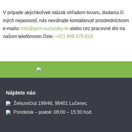
V prípade akýchkoľvek otázok ohľadom tovaru, dodania či
iných nejasností, nás neváhajte kontaktovať prostredníctvom
e-mailu:
info@gsm-suciastky.sk
alebo cez pracovné dni na
našom telefónnom čísle:
+421 948 370 818
Zápätie
Nájdete nás
Železničná 199/46, 98401 Lučenec
Pondelok – piatok: 08:00 – 15:30 hod.