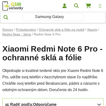
Prejsť na obsah
Hľadať
NÁKUP
Domov
/
Príslušenstvo
/
Ochranné sklá a fólie na mobil
/
Xiaomi
/
Redmi Note - Séria
/
Redmi Note 6 Pro
Xiaomi Redmi Note 6 Pro -
ochranné sklá a fólie
Objednajte si kvalitné tvrdené sklo pre Xiaomi Redmi Note 6
Pro, udržte svoj telefón v bezchybnom stave čo najdlhšie.
Chráňte svoj telefón pred škrabancami, pádmi a nárazmi s
odolným ochranným sklom. Doručenie do 24 hodín.
Radenie produktov
Radiť podľa:
Odporúčame