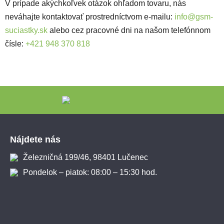
V prípade akýchkoľvek otázok ohľadom tovaru, nás
neváhajte kontaktovať prostredníctvom e-mailu:
info@gsm-
suciastky.sk
alebo cez pracovné dni na našom telefónnom
čísle:
+421 948 370 818
Zápätie
Nájdete nás
Železničná 199/46, 98401 Lučenec
Pondelok – piatok: 08:00 – 15:30 hod.