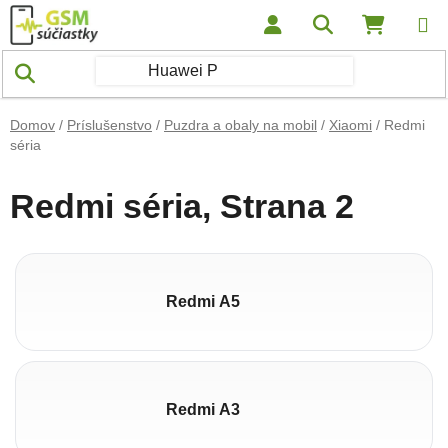
Prejsť na obsah
Hľadať
NÁKUP
Domov
/
Príslušenstvo
/
Puzdra a obaly na mobil
/
Xiaomi
/
Redmi
séria
Redmi séria
, Strana 2
Redmi A5
Redmi A3