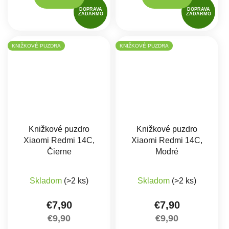
DOPRAVA
DOPRAVA
ZADARMO
ZADARMO
KNIŽKOVÉ PUZDRA
KNIŽKOVÉ PUZDRA
Knižkové puzdro
Knižkové puzdro
Xiaomi Redmi 14C,
Xiaomi Redmi 14C,
Čierne
Modré
Priemerné hodnotenie produktu je 5,0 z 5 hviez
Skladom
(>2 ks)
Skladom
(>2 ks)
€7,90
€7,90
€9,90
€9,90