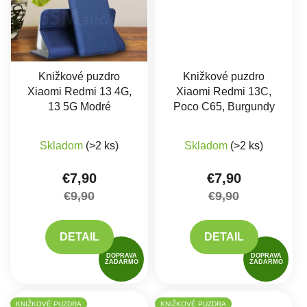
Knižkové puzdro
Knižkové puzdro
Xiaomi Redmi 13 4G,
Xiaomi Redmi 13C,
13 5G Modré
Poco C65, Burgundy
Skladom
(>2 ks)
Skladom
(>2 ks)
€7,90
€7,90
€9,90
€9,90
DETAIL
DETAIL
DOPRAVA
DOPRAVA
ZADARMO
ZADARMO
KNIŽKOVÉ PUZDRA
KNIŽKOVÉ PUZDRA