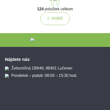
Ovládacie prvky výpisu
124
položiek celkom
HORE
Zápätie
Nájdete nás
Železničná 199/46, 98401 Lučenec
Pondelok – piatok: 08:00 – 15:30 hod.