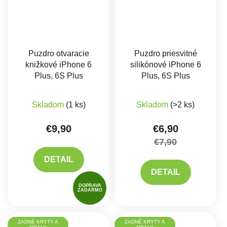
Puzdro otvaracie
Puzdro priesvitné
knižkové iPhone 6
silikónové iPhone 6
Plus, 6S Plus
Plus, 6S Plus
Priemerné hodnotenie produktu je 5,0 z 5 hviez
Priemerné hodnote
Skladom
(1 ks)
Skladom
(>2 ks)
€9,90
€6,90
€7,90
DETAIL
DETAIL
DOPRAVA
ZADARMO
ZADNÉ KRYTY A
ZADNÉ KRYTY A