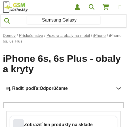
Prejsť na obsah
Hľadať
NÁKUP
Domov
/
Príslušenstvo
/
Puzdra a obaly na mobil
/
iPhone
/
iPhone
6s, 6s Plus,
iPhone 6s, 6s Plus - obaly
a kryty
Radenie produktov
Radiť podľa:
Odporúčame
Zobraziť len produkty na sklade