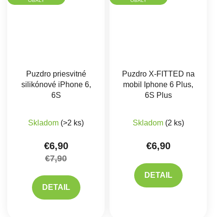
OBALY
OBALY
Puzdro priesvitné
Puzdro X-FITTED na
silikónové iPhone 6,
mobil Iphone 6 Plus,
6S
6S Plus
Priemerné hodnotenie produktu je 5,0 z 5 hviez
Skladom
(>2 ks)
Skladom
(2 ks)
€6,90
€6,90
€7,90
DETAIL
DETAIL