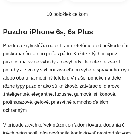
10
položiek celkom
Ovládacie prvky výpisu
Puzdro iPhone 6s, 6s Plus
Puzdra a kryty slúžia na ochranu telefónu pred poškodením,
poškrabaním, alebo počas pádu. Každé z týchto typov
puzdier má svoje výhody a nevýhody. Je dôležité zvážiť
potreby a životný štýl používateľa pri výbere správneho krytu
alebo obalu na mobilný telefón. V našej ponuke nájdete
rôzne typy púzdier ako sú knižkové, zatváracie, diárové
,inteligentné, elegantné, luxusne, gumové, silikónové,
protinarazové, gelové, priesvitné a mnoho ďalších.
ochranným
V prípade akýchkoľvek otázok ohľadom tovaru, dodania či
iných nejasností, nás neváhajte kontaktovať prostredníctvom