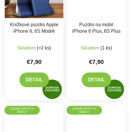
Knižkové puzdro Apple
Puzdro na mobil
iPhone 6, 6S Modré
iPhone 6 Plus, 6S Plus
Priemerné hodnotenie produktu je 5,0 z 5 hviez
Skladom
(>2 ks)
Skladom
(1 ks)
€7,90
€7,90
DETAIL
DETAIL
DOPRAVA
DOPRAVA
ZADARMO
ZADARMO
ZADNÉ KRYTY A
ZADNÉ KRYTY A
OBALY
OBALY