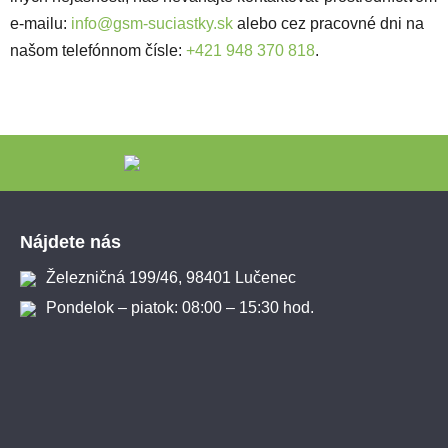
e-mailu:
info@gsm-suciastky.sk
alebo cez pracovné dni na
našom telefónnom čísle:
+421 948 370 818
.
Zápätie
Nájdete nás
Železničná 199/46, 98401 Lučenec
Pondelok – piatok: 08:00 – 15:30 hod.