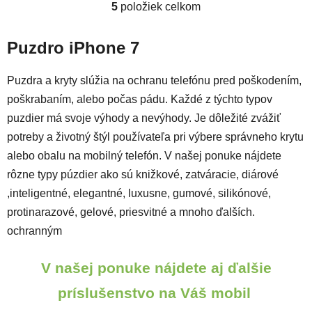
5
položiek celkom
Ovládacie prvky výpisu
Puzdro iPhone 7
Puzdra a kryty slúžia na ochranu telefónu pred poškodením,
poškrabaním, alebo počas pádu. Každé z týchto typov
puzdier má svoje výhody a nevýhody. Je dôležité zvážiť
potreby a životný štýl používateľa pri výbere správneho krytu
alebo obalu na mobilný telefón. V našej ponuke nájdete
rôzne typy púzdier ako sú knižkové, zatváracie, diárové
,inteligentné, elegantné, luxusne, gumové, silikónové,
protinarazové, gelové, priesvitné a mnoho ďalších.
ochranným
V našej ponuke nájdete aj ďalšie
príslušenstvo na Váš mobil