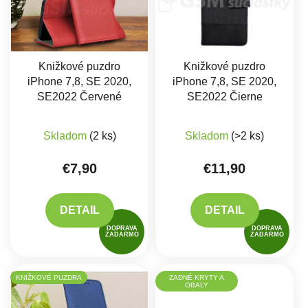
Knižkové puzdro
Knižkové puzdro
iPhone 7,8, SE 2020,
iPhone 7,8, SE 2020,
SE2022 Červené
SE2022 Čierne
Priemerné hodnotenie produktu je 5,0 z 5 hviez
Priemerné hodnote
Skladom
(2 ks)
Skladom
(>2 ks)
€7,90
€11,90
DETAIL
DETAIL
DOPRAVA
DOPRAVA
ZADARMO
ZADARMO
KNIŽKOVÉ PUZDRA
ZADNÉ KRYTY A
OBALY