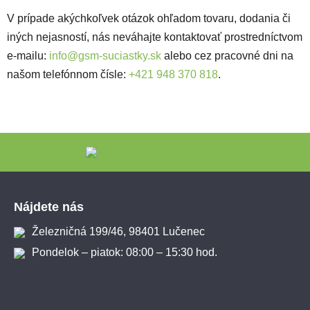
V prípade akýchkoľvek otázok ohľadom tovaru, dodania či
iných nejasností, nás neváhajte kontaktovať prostredníctvom
e-mailu:
info@gsm-suciastky.sk
alebo cez pracovné dni na
našom telefónnom čísle:
+421 948 370 818
.
Zápätie
Nájdete nás
Železničná 199/46, 98401 Lučenec
Pondelok – piatok: 08:00 – 15:30 hod.