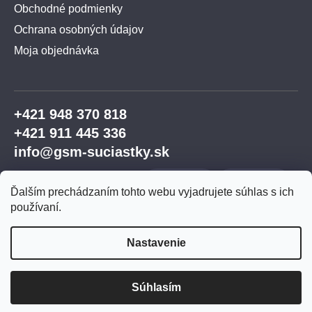
Obchodné podmienky
Ochrana osobných údajov
Moja objednávka
+421 948 370 818
+421 911 445 336
info@gsm-suciastky.sk
Ďalším prechádzaním tohto webu vyjadrujete súhlas s ich
používaní.
Nastavenie
Vytvoril Shoptet Premium
Súhlasím
Copyright 2026
GSM súčiastky
. Všetky práva
vyhradené.
Upraviť nastavenie cookies