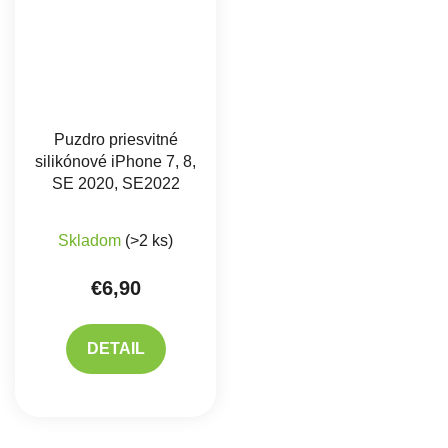
Puzdro priesvitné
silikónové iPhone 7, 8,
SE 2020, SE2022
Priemerné hodnotenie produktu je 5,0 z 5 hviez
Skladom
(>2 ks)
€6,90
DETAIL