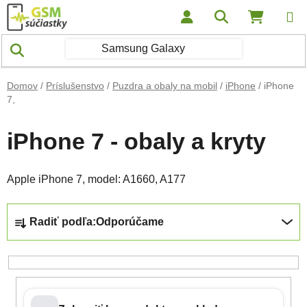
Prejsť na obsah
Hľadať
NÁKUP
Domov
/
Príslušenstvo
/
Puzdra a obaly na mobil
/
iPhone
/
iPhone
7,
iPhone 7 - obaly a kryty
Apple iPhone 7, model: A1660, A177
Radenie produktov
Radiť podľa:
Odporúčame