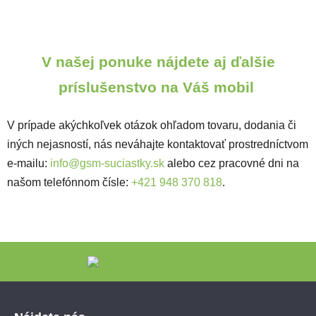
V našej ponuke nájdete aj ďalšie
príslušenstvo na Váš mobil
V prípade akýchkoľvek otázok ohľadom tovaru, dodania či
iných nejasností, nás neváhajte kontaktovať prostredníctvom
e-mailu:
info@gsm-suciastky.sk
alebo cez pracovné dni na
našom telefónnom čísle:
+421 948 370 818
.
Zápätie