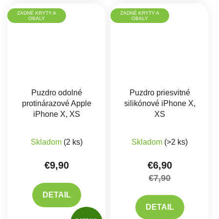
ZADNÉ KRYTY A
ZADNÉ KRYTY A
OBALY
OBALY
Puzdro odolné
Puzdro priesvitné
protinárazové Apple
silikónové iPhone X,
iPhone X, XS
XS
Priemerné hodnotenie produktu je 5,0 z 5 hviez
Skladom
(2 ks)
Skladom
(>2 ks)
€9,90
€6,90
€7,90
DETAIL
DETAIL