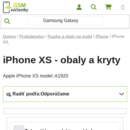
Prejsť na obsah
Hľadať
NÁKUP
Domov
/
Príslušenstvo
/
Puzdra a obaly na mobil
/
iPhone
/
iPhone
XS,
iPhone XS - obaly a kryty
Apple iPhone XS model: A1920
Radenie produktov
Radiť podľa:
Odporúčame