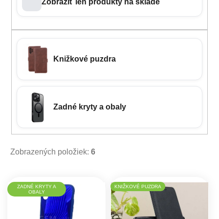
Zobraziť len produkty na sklade
Knižkové puzdra
Zadné kryty a obaly
Zobrazených položiek:
6
Výpis produktov
ZADNÉ KRYTY A
KNIŽKOVÉ PUZDRA
OBALY