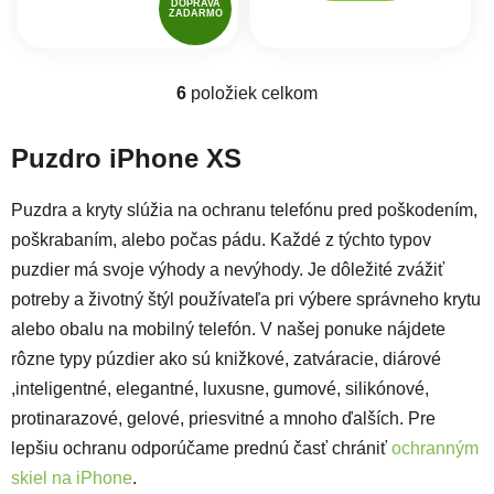
DOPRAVA
ZADARMO
6
položiek celkom
Ovládacie prvky výpisu
Puzdro iPhone XS
Puzdra a kryty slúžia na ochranu telefónu pred poškodením,
poškrabaním, alebo počas pádu. Každé z týchto typov
puzdier má svoje výhody a nevýhody. Je dôležité zvážiť
potreby a životný štýl používateľa pri výbere správneho krytu
alebo obalu na mobilný telefón. V našej ponuke nájdete
rôzne typy púzdier ako sú knižkové, zatváracie, diárové
,inteligentné, elegantné, luxusne, gumové, silikónové,
protinarazové, gelové, priesvitné a mnoho ďalších. Pre
lepšiu ochranu odporúčame prednú časť chrániť
ochranným
skiel na iPhone
.