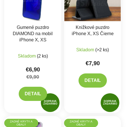
Gumené puzdro
Knižkové puzdro
DIAMOND na mobil
iPhone X, XS Čierne
iPhone X, XS
Priemerné hodnote
Skladom
(>2 ks)
Skladom
(2 ks)
€7,90
€6,90
€9,90
DETAIL
DETAIL
DOPRAVA
DOPRAVA
ZADARMO
ZADARMO
ZADNÉ KRYTY A
ZADNÉ KRYTY A
OBALY
OBALY