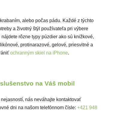
škrabaním, alebo počas pádu. Každé z týchto
reby a životný štýl používateľa pri výbere
 nájdete rôzne typy púzdier ako sú knižkové,
likónové, protinarazové, gelové, priesvitné a
rániť
ochranným skiel na iPhone
.
ríslušenstvo na Váš mobil
 nejasností, nás neváhajte kontaktovať
ovné dni na našom telefónnom čísle:
+421 948