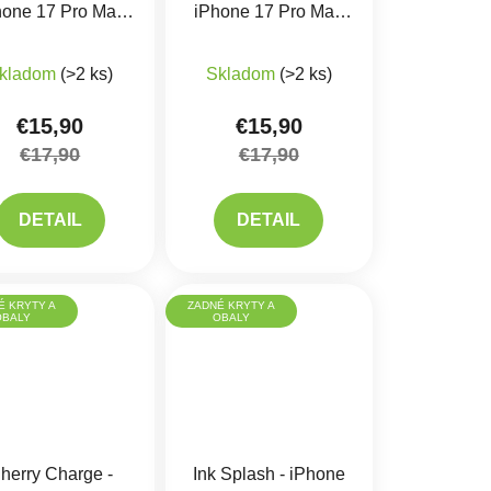
hone 17 Pro Max
iPhone 17 Pro Max
Kryt
Kryt
kladom
(>2 ks)
Skladom
(>2 ks)
€15,90
€15,90
€17,90
€17,90
DETAIL
DETAIL
É KRYTY A
ZADNÉ KRYTY A
OBALY
OBALY
herry Charge -
Ink Splash - iPhone