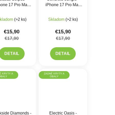
hone 17 Pro Max
iPhone 17 Pro Max
Kryt
Kryt
kladom
(>2 ks)
Skladom
(>2 ks)
€15,90
€15,90
€17,90
€17,90
DETAIL
DETAIL
É KRYTY A
ZADNÉ KRYTY A
OBALY
OBALY
kside Diamonds -
Electric Oasis -