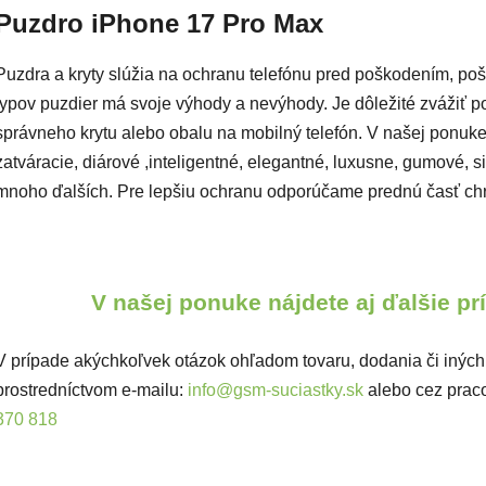
Puzdro iPhone 17 Pro Max
Puzdra a kryty slúžia na ochranu telefónu pred poškodením, po
typov puzdier má svoje výhody a nevýhody. Je dôležité zvážiť pot
správneho krytu alebo obalu na mobilný telefón. V našej ponuke
zatváracie, diárové ,inteligentné, elegantné, luxusne, gumové, si
mnoho ďalších. Pre lepšiu ochranu odporúčame prednú časť ch
V našej ponuke nájdete aj ďalšie p
V prípade akýchkoľvek otázok ohľadom tovaru, dodania či iných
prostredníctvom e-mailu:
info@gsm-suciastky.sk
alebo cez prac
370 818