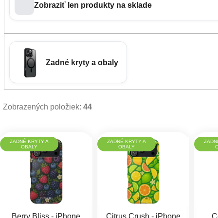
Zobraziť len produkty na sklade
Zadné kryty a obaly
Zobrazených položiek:
44
Výpis produktov
ZADNÉ KRYTY A
ZADNÉ KRYTY A
ZADN
OBALY
OBALY
Berry Bliss - iPhone
Citrus Crush - iPhone
C