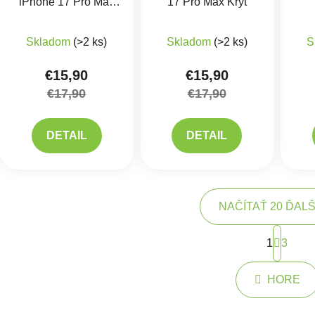
iPhone 17 Pro Max
17 Pro Max Kryt
Kryt
Skladom
(>2 ks)
Skladom
(>2 ks)
S
€15,90
€15,90
€17,90
€17,90
DETAIL
DETAIL
NAČÍTAŤ 20 ĎAL
Strán
1
3
Ovlád
HORE