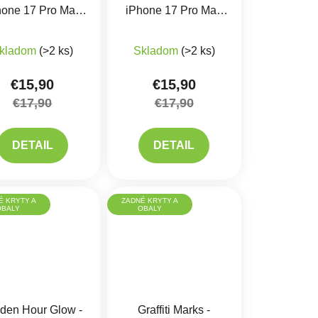
hone 17 Pro Max
iPhone 17 Pro Max
Kryt
Kryt
kladom
(>2 ks)
Skladom
(>2 ks)
€15,90
€15,90
€17,90
€17,90
DETAIL
DETAIL
É KRYTY A
ZADNÉ KRYTY A
OBALY
OBALY
den Hour Glow -
Graffiti Marks -