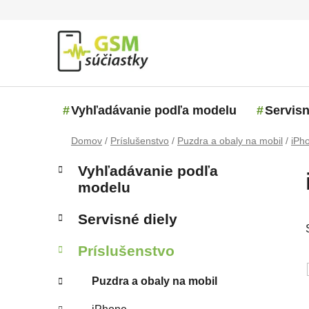
Prejsť na obsah
Vyhľadávanie podľa modelu
Servisn
Domov
/
Príslušenstvo
/
Puzdra a obaly na mobil
/
iPh
Bočný panel
Kategórie
Preskočiť kategórie
Vyhľadávanie podľa
modelu
Servisné diely
Príslušenstvo
Puzdra a obaly na mobil