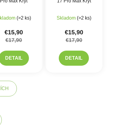
Pro Max Kryt
17 Pro Max Kryt
kladom
(>2 ks)
Skladom
(>2 ks)
€15,90
€15,90
€17,90
€17,90
DETAIL
DETAIL
ŠÍCH
kovanie
acie prvky výpisu