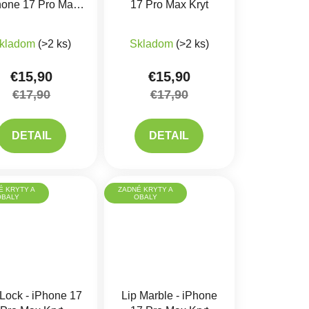
hone 17 Pro Max
17 Pro Max Kryt
Kryt
kladom
(>2 ks)
Skladom
(>2 ks)
€15,90
€15,90
€17,90
€17,90
DETAIL
DETAIL
É KRYTY A
ZADNÉ KRYTY A
OBALY
OBALY
 Lock - iPhone 17
Lip Marble - iPhone