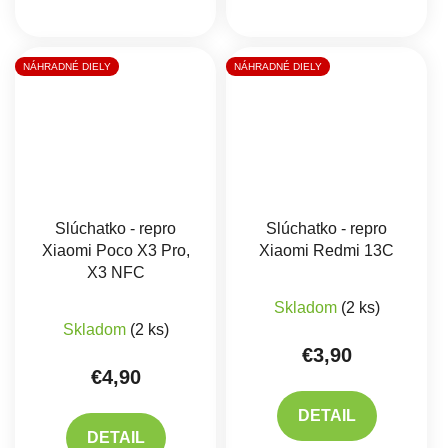
NÁHRADNÉ DIELY
NÁHRADNÉ DIELY
Slúchatko - repro
Slúchatko - repro
Xiaomi Poco X3 Pro,
Xiaomi Redmi 13C
X3 NFC
Skladom
(2 ks)
Priemerné hodnotenie produktu je 5,0 z 5 hviez
Skladom
(2 ks)
€3,90
€4,90
DETAIL
DETAIL