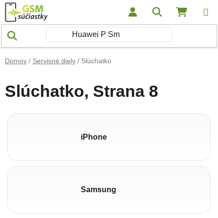
Prejsť na obsah
Hľadať
NÁKUP
Domov
/
Servisné diely
/
Slúchatko
Slúchatko
, Strana 8
iPhone
Samsung