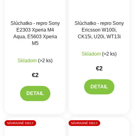
Slúchatko - repro Sony
Slúchatko - repro Sony
E2303 Xperia M4
Ericsson W100i,
Aqua, E5603 Xperia
CK15i, U20i, WT13i
M5
Priemerné hodnote
Skladom
(>2 ks)
Priemerné hodnotenie produktu je 5,0 z 5 hviez
Skladom
(>2 ks)
€2
€2
DETAIL
DETAIL
NÁHRADNÉ DIELY
NÁHRADNÉ DIELY