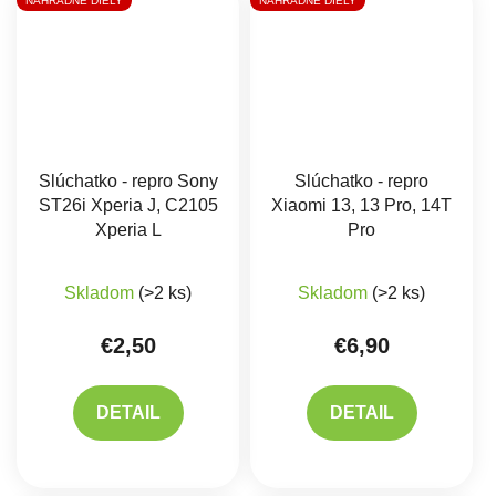
NÁHRADNÉ DIELY
NÁHRADNÉ DIELY
Slúchatko - repro Sony
Slúchatko - repro
ST26i Xperia J, C2105
Xiaomi 13, 13 Pro, 14T
Xperia L
Pro
Priemerné hodnotenie produktu je 5,0 z 5 hviez
Skladom
(>2 ks)
Skladom
(>2 ks)
€2,50
€6,90
DETAIL
DETAIL