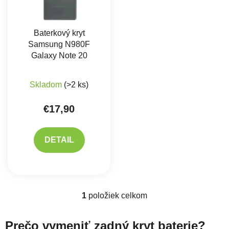
Baterkový kryt
Samsung N980F
Galaxy Note 20
Skladom
(>2 ks)
€17,90
DETAIL
1
položiek celkom
Ovládacie prvky výpisu
Prečo vymeniť zadný kryt baterie?