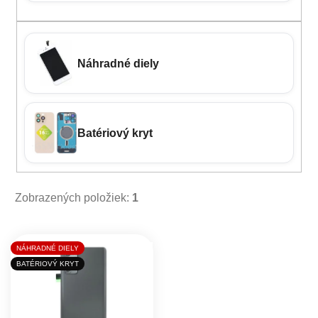
Náhradné diely
Batériový kryt
Zobrazených položiek:
1
Výpis produktov
NÁHRADNÉ DIELY
BATÉRIOVÝ KRYT