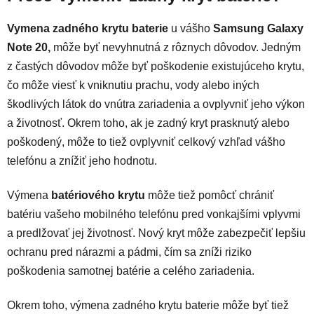
Vymena zadného krytu baterie
u vášho
Samsung Galaxy
Note 20,
môže byť nevyhnutná z rôznych dôvodov. Jedným
z častých dôvodov môže byť poškodenie existujúceho krytu,
čo môže viesť k vniknutiu prachu, vody alebo iných
škodlivých látok do vnútra zariadenia a ovplyvniť jeho výkon
a životnosť. Okrem toho, ak je zadný kryt prasknutý alebo
poškodený, môže to tiež ovplyvniť celkový vzhľad vášho
telefónu a znížiť jeho hodnotu.
Výmena
batériového krytu
môže tiež pomôcť chrániť
batériu vašeho mobilného telefónu pred vonkajšími vplyvmi
a predlžovať jej životnosť. Nový kryt môže zabezpečiť lepšiu
ochranu pred nárazmi a pádmi, čím sa zníži riziko
poškodenia samotnej batérie a celého zariadenia.
Okrem toho, výmena zadného krytu baterie môže byť tiež