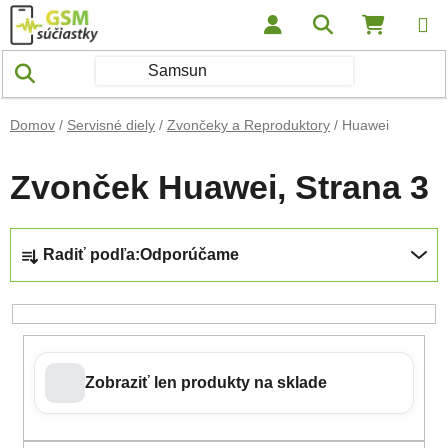
Prejsť na obsah
Hľadať
NÁKUP
Domov
/
Servisné diely
/
Zvončeky a Reproduktory
/
Huawei
Zvonček Huawei
, Strana 3
Radenie produktov
Radiť podľa:
Odporúčame
Zobraziť len produkty na sklade