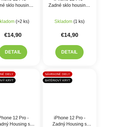
né sklo housingu
Zadné sklo housingu
Pacific Blue
Silver
iek.
produktu je 5,0 z 5 hviezdičiek.
Priemerné hodnotenie produktu je 5,0 z 5 hviezdičiek.
kladom
(>2 ks)
Skladom
(1 ks)
€14,90
€14,90
DETAIL
DETAIL
NÉ DIELY
NÁHRADNÉ DIELY
OVÝ KRYT
BATÉRIOVÝ KRYT
Phone 12 Pro -
iPhone 12 Pro -
adný Housing s
Zadný Housing s