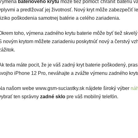
Výmena
batériového krytu
môže tiež pomôcť chrániť batériu v
vplyvmi a predlžovať jej životnosť. Nový kryt môže zabezpečiť l
riziko poškodenia samotnej batérie a celého zariadenia.
Okrem toho, výmena zadného krytu baterie môže byť tiež skvelý
S novým krytom môžete zariadeniu poskytnúť nový a čerstvý vzhľ
zážitok.
Ak teda máte pocit, že je váš zadný kryt baterie poškodený, pr
svojho iPhone 12 Pro, neváhajte a zvážte výmenu zadného kryt
Na našom webe www.gsm-suciastky.sk nájdete široký výber
náh
vybrať ten správny
zadné sklo
pre váš mobilný telefón.