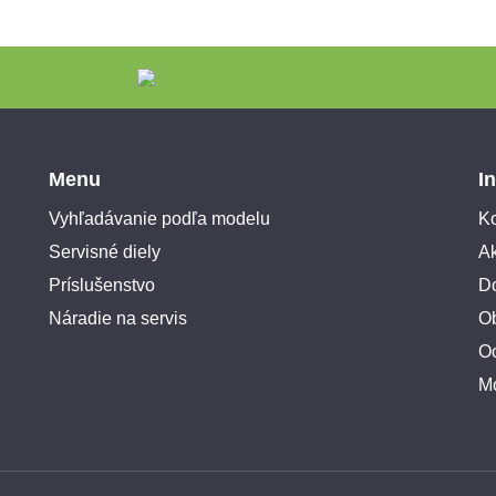
Menu
I
Vyhľadávanie podľa modelu
Ko
Servisné diely
A
Príslušenstvo
Do
Náradie na servis
O
O
M