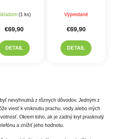
alými Dielmi -
Malými Dielmi - Zlatý
Modrý
Skladom
(1 ks)
Vypredané
€69,90
€69,90
DETAIL
DETAIL
acie prvky výpisu
yť nevyhnutná z rôznych dôvodov. Jedným z
že viesť k vniknutiu prachu, vody alebo iných
ivotnosť. Okrem toho, ak je zadný kryt prasknutý
lefónu a znížiť jeho hodnotu.