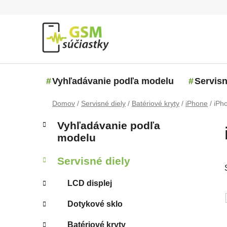
Prejsť na obsah
Vyhľadávanie podľa modelu
Servisn
Domov
/
Servisné diely
/
Batériové kryty
/
iPhone
/
iPh
Bočný panel
Kategórie
Preskočiť kategórie
Vyhľadávanie podľa
modelu
Servisné diely
LCD displej
Dotykové sklo
Batériové kryty