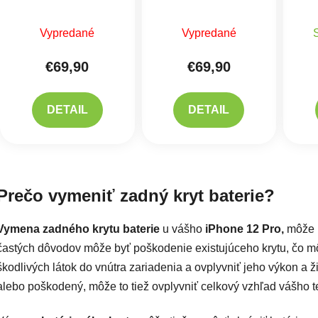
Malými Dielmi - Biely
Malými Dielmi -
M
Čierny
Vypredané
Vypredané
€69,90
€69,90
DETAIL
DETAIL
Ovlád
Prečo vymeniť zadný kryt baterie?
Vymena zadného krytu baterie
u vášho
iPhone 12 Pro,
môže b
častých dôvodov môže byť poškodenie existujúceho krytu, čo mô
škodlivých látok do vnútra zariadenia a ovplyvniť jeho výkon a ž
alebo poškodený, môže to tiež ovplyvniť celkový vzhľad vášho te