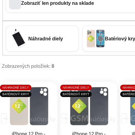
Zobraziť len produkty na sklade
Náhradné diely
Batériový kry
Zobrazených položiek:
8
Výpis produktov
NÁHRADNÉ DIELY
NÁHRADNÉ DIELY
NÁHRAD
BATÉRIOVÝ KRYT
BATÉRIOVÝ KRYT
BATÉRI
iPhone 12 Pro -
iPhone 12 Pro -
i