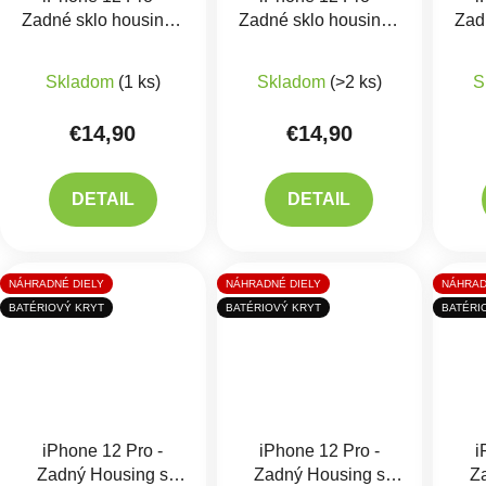
Zadné sklo housingu
Zadné sklo housingu
Zad
Gold
Graphite
Priemerné hodnotenie produktu je 5,0 z 5 hviezdič
Priemerné hodnotenie 
Skladom
(1 ks)
Skladom
(>2 ks)
S
€14,90
€14,90
DETAIL
DETAIL
NÁHRADNÉ DIELY
NÁHRADNÉ DIELY
NÁHRAD
BATÉRIOVÝ KRYT
BATÉRIOVÝ KRYT
BATÉRI
iPhone 12 Pro -
iPhone 12 Pro -
i
Zadný Housing s
Zadný Housing s
Z