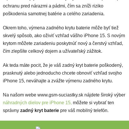
ochranu pred nárazmi a pádmi, čím sa zníži riziko
poškodenia samotnej batérie a celého zariadenia.
Okrem toho, výmena zadného krytu baterie môže byť tiež
skvelý spôsob, ako oživiť vzhľad vášho iPhone 15. S novým
krytom môžete zariadeniu poskytnúť nový a čerstvý vzhľad,
čím zlepšíte celkový dojem a užívateľský zážitok.
Ak teda máte pocit, že je váš zadný kryt baterie poškodený,
prasknutý alebo jednoducho chcete obnoviť vzhľad svojho
iPhone 15, neváhajte a zvážte výmenu zadného krytu.
Na našom webe www.gsm-suciastky.sk nájdete široký výber
náhradných dielov pre iPhone 15,
môžete si vybrať ten
správny
zadný kryt baterie
pre váš mobilný telefón.