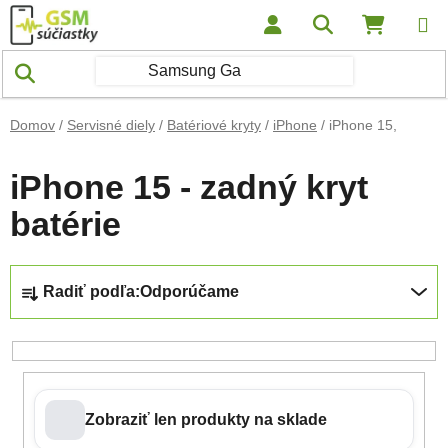
Prejsť na obsah
Hľadať
NÁKUP
Domov
/
Servisné diely
/
Batériové kryty
/
iPhone
/
iPhone 15,
iPhone 15 - zadný kryt
batérie
Radenie produktov
Radiť podľa:
Odporúčame
Zobraziť len produkty na sklade