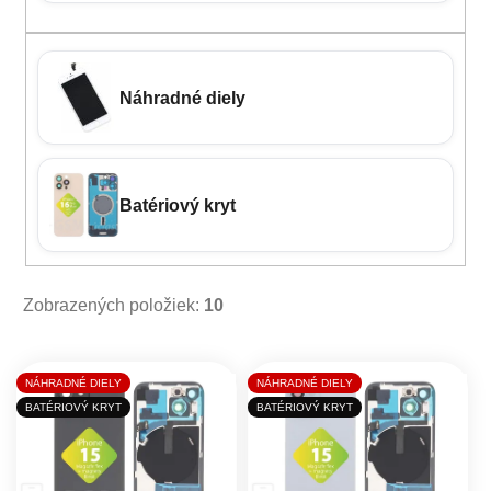
Náhradné diely
Batériový kryt
Zobrazených položiek:
10
Výpis produktov
NÁHRADNÉ DIELY
NÁHRADNÉ DIELY
BATÉRIOVÝ KRYT
BATÉRIOVÝ KRYT