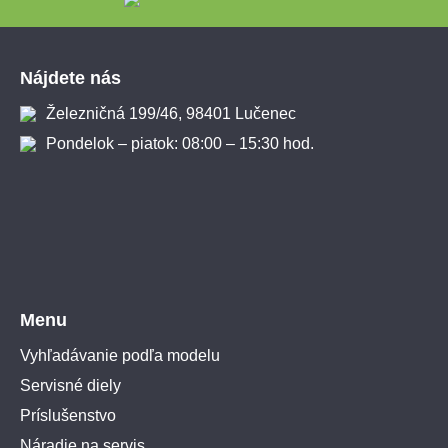
Zápätie
Nájdete nás
Železničná 199/46, 98401 Lučenec
Pondelok – piatok: 08:00 – 15:30 hod.
Menu
Vyhľadávanie podľa modelu
Servisné diely
Príslušenstvo
Náradie na servis