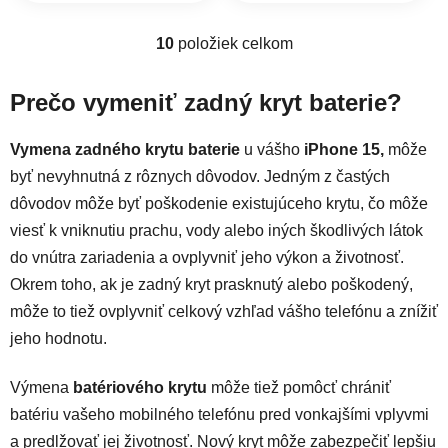
10
položiek celkom
Ovládacie prvky výpisu
Prečo vymeniť zadný kryt baterie?
Vymena zadného krytu baterie
u vášho
iPhone 15,
môže
byť nevyhnutná z rôznych dôvodov. Jedným z častých
dôvodov môže byť poškodenie existujúceho krytu, čo môže
viesť k vniknutiu prachu, vody alebo iných škodlivých látok
do vnútra zariadenia a ovplyvniť jeho výkon a životnosť.
Okrem toho, ak je zadný kryt prasknutý alebo poškodený,
môže to tiež ovplyvniť celkový vzhľad vášho telefónu a znížiť
jeho hodnotu.
Výmena
batériového krytu
môže tiež pomôcť chrániť
batériu vašeho mobilného telefónu pred vonkajšími vplyvmi
a predlžovať jej životnosť. Nový kryt môže zabezpečiť lepšiu