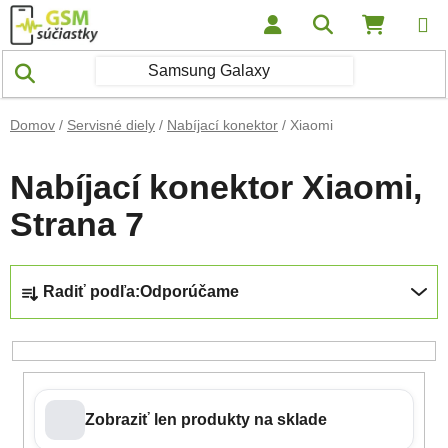
Prejsť na obsah
Hľadať
NÁKUP
Domov
/
Servisné diely
/
Nabíjací konektor
/
Xiaomi
Nabíjací konektor Xiaomi
,
Strana 7
Radenie produktov
Radiť podľa:
Odporúčame
Zobraziť len produkty na sklade