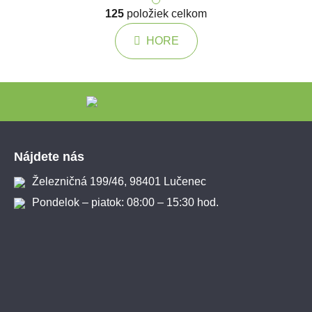
125
položiek celkom
Ovládacie prvky výpisu
HORE
Zápätie
Nájdete nás
Železničná 199/46, 98401 Lučenec
Pondelok – piatok: 08:00 – 15:30 hod.