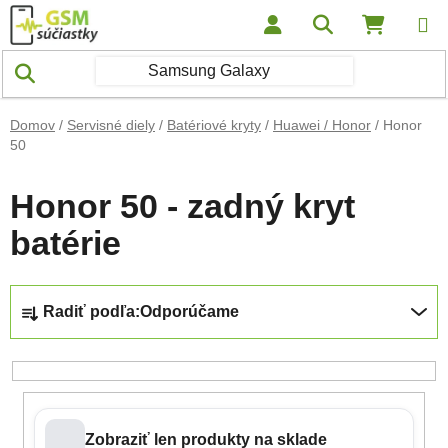
Prejsť na obsah
Hľadať
NÁKUP
Domov
/
Servisné diely
/
Batériové kryty
/
Huawei / Honor
/
Honor
50
Honor 50 - zadný kryt
batérie
Radenie produktov
Radiť podľa:
Odporúčame
Zobraziť len produkty na sklade