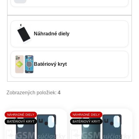
Náhradné diely
Batériový kryt
Zobrazených položiek:
4
Výpis produktov
NÁHRADNÉ DIELY
NÁHRADNÉ DIELY
BATÉRIOVÝ KRYT
BATÉRIOVÝ KRYT