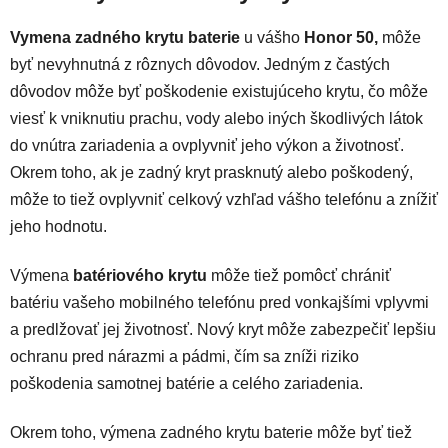
Vymena zadného krytu baterie
u vášho
Honor 50,
môže
byť nevyhnutná z rôznych dôvodov. Jedným z častých
dôvodov môže byť poškodenie existujúceho krytu, čo môže
viesť k vniknutiu prachu, vody alebo iných škodlivých látok
do vnútra zariadenia a ovplyvniť jeho výkon a životnosť.
Okrem toho, ak je zadný kryt prasknutý alebo poškodený,
môže to tiež ovplyvniť celkový vzhľad vášho telefónu a znížiť
jeho hodnotu.
Výmena
batériového krytu
môže tiež pomôcť chrániť
batériu vašeho mobilného telefónu pred vonkajšími vplyvmi
a predlžovať jej životnosť. Nový kryt môže zabezpečiť lepšiu
ochranu pred nárazmi a pádmi, čím sa zníži riziko
poškodenia samotnej batérie a celého zariadenia.
Okrem toho, výmena zadného krytu baterie môže byť tiež