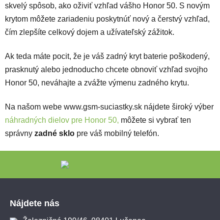
skvelý spôsob, ako oživiť vzhľad vášho Honor 50. S novým
krytom môžete zariadeniu poskytnúť nový a čerstvý vzhľad,
čím zlepšíte celkový dojem a užívateľský zážitok.
Ak teda máte pocit, že je váš zadný kryt baterie poškodený,
prasknutý alebo jednoducho chcete obnoviť vzhľad svojho
Honor 50, neváhajte a zvážte výmenu zadného krytu.
Na našom webe www.gsm-suciastky.sk nájdete široký výber
náhradných dielov pre Honor 50,
môžete si vybrať ten
správny
zadné sklo
pre váš mobilný telefón.
Zápätie
Nájdete nás