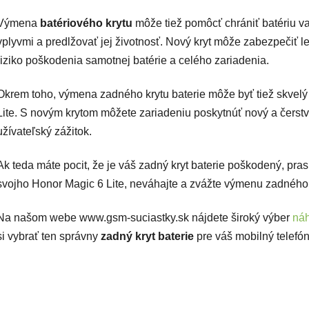
Výmena
batériového krytu
môže tiež pomôcť chrániť batériu v
vplyvmi a predlžovať jej životnosť. Nový kryt môže zabezpečiť l
riziko poškodenia samotnej batérie a celého zariadenia.
Okrem toho, výmena zadného krytu baterie môže byť tiež skvelý
Lite. S novým krytom môžete zariadeniu poskytnúť nový a čerstv
užívateľský zážitok.
Ak teda máte pocit, že je váš zadný kryt baterie poškodený, pr
svojho Honor Magic 6 Lite, neváhajte a zvážte výmenu zadného 
Na našom webe www.gsm-suciastky.sk nájdete široký výber
náh
si vybrať ten správny
zadný kryt baterie
pre váš mobilný telefón