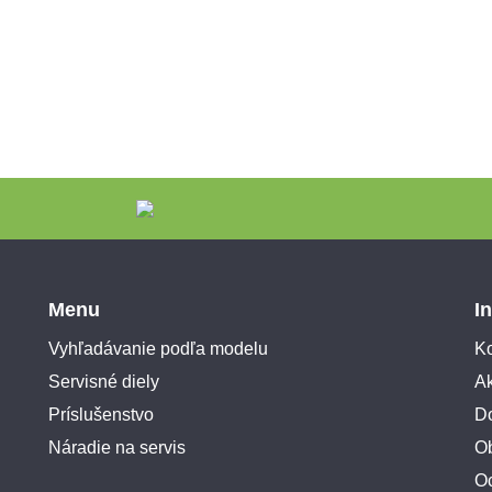
Menu
I
Vyhľadávanie podľa modelu
Ko
Servisné diely
A
Príslušenstvo
Do
Náradie na servis
O
O