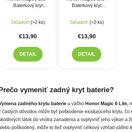
Baterkový kryt
Baterkový kryt
Emerald Green
Midnight Black
Skladom
(>2 ks)
Skladom
(>2 ks)
€13,90
€13,90
DETAIL
DETAIL
Ovlád
Prečo vymeniť zadný kryt baterie?
Vymena zadného krytu baterie
u vášho
Honor Magic 6 Lite,
m
z častých dôvodov môže byť poškodenie existujúceho krytu, čo m
škodlivých látok do vnútra zariadenia a ovplyvniť jeho výkon a ž
alebo poškodený, môže to tiež ovplyvniť celkový vzhľad vášho te