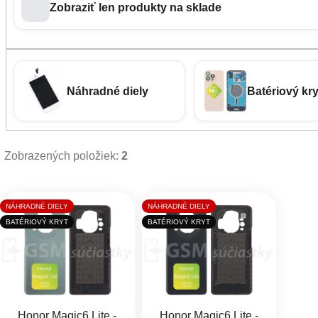
Zobraziť len produkty na sklade
Náhradné diely
Batériový kry
Zobrazených položiek:
2
Výpis produktov
NÁHRADNÉ DIELY
NÁHRADNÉ DIELY
BATÉRIOVÝ KRYT
BATÉRIOVÝ KRYT
Honor Magic6 Lite -
Honor Magic6 Lite -