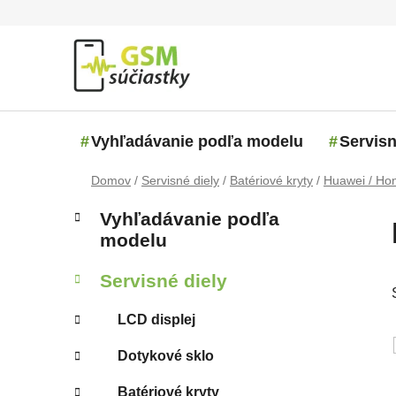
Prejsť na obsah
Vyhľadávanie podľa modelu
Servisn
Domov
/
Servisné diely
/
Batériové kryty
/
Huawei / Ho
Bočný panel
Kategórie
Preskočiť kategórie
Vyhľadávanie podľa
modelu
Servisné diely
LCD displej
Dotykové sklo
Batériové kryty