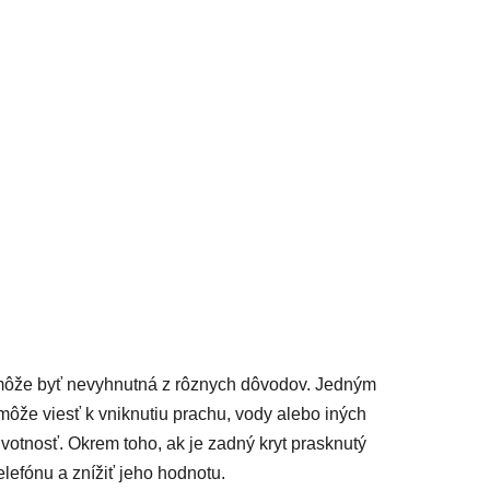
acie prvky výpisu
ôže byť nevyhnutná z rôznych dôvodov. Jedným
ôže viesť k vniknutiu prachu, vody alebo iných
ivotnosť. Okrem toho, ak je zadný kryt prasknutý
lefónu a znížiť jeho hodnotu.