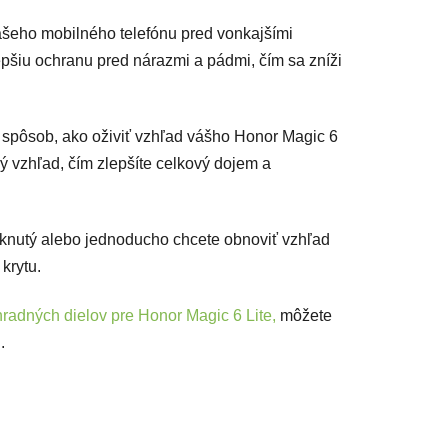
ašeho mobilného telefónu pred vonkajšími
epšiu ochranu pred nárazmi a pádmi, čím sa zníži
 spôsob, ako oživiť vzhľad vášho Honor Magic 6
ý vzhľad, čím zlepšíte celkový dojem a
asknutý alebo jednoducho chcete obnoviť vzhľad
krytu.
radných dielov pre Honor Magic 6 Lite,
môžete
.