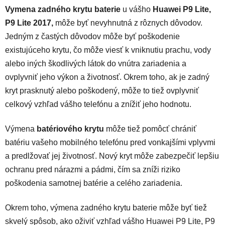
Vymena zadného krytu baterie
u vášho
Huawei P9 Lite,
P9 Lite 2017,
môže byť nevyhnutná z rôznych dôvodov.
Jedným z častých dôvodov môže byť poškodenie
existujúceho krytu, čo môže viesť k vniknutiu prachu, vody
alebo iných škodlivých látok do vnútra zariadenia a
ovplyvniť jeho výkon a životnosť. Okrem toho, ak je zadný
kryt prasknutý alebo poškodený, môže to tiež ovplyvniť
celkový vzhľad vášho telefónu a znížiť jeho hodnotu.
Výmena
batériového krytu
môže tiež pomôcť chrániť
batériu vašeho mobilného telefónu pred vonkajšími vplyvmi
a predlžovať jej životnosť. Nový kryt môže zabezpečiť lepšiu
ochranu pred nárazmi a pádmi, čím sa zníži riziko
poškodenia samotnej batérie a celého zariadenia.
Okrem toho, výmena zadného krytu baterie môže byť tiež
skvelý spôsob, ako oživiť vzhľad vášho Huawei P9 Lite, P9