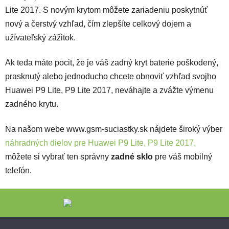
Lite 2017. S novým krytom môžete zariadeniu poskytnúť
nový a čerstvý vzhľad, čím zlepšíte celkový dojem a
užívateľský zážitok.
Ak teda máte pocit, že je váš zadný kryt baterie poškodený,
prasknutý alebo jednoducho chcete obnoviť vzhľad svojho
Huawei P9 Lite, P9 Lite 2017, neváhajte a zvážte výmenu
zadného krytu.
Na našom webe www.gsm-suciastky.sk nájdete široký výber
náhradných dielov pre Huawei P9 Lite, P9 Lite 2017,
môžete si vybrať ten správny
zadné sklo
pre váš mobilný
telefón.
Zápätie