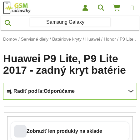
Prejsť na obsah
Hľadať
NÁKUP
Domov
/
Servisné diely
/
Batériové kryty
/
Huawei / Honor
/
P9 Lite ,
Huawei P9 Lite, P9 Lite
2017 - zadný kryt batérie
Radenie produktov
Radiť podľa:
Odporúčame
Zobraziť len produkty na sklade