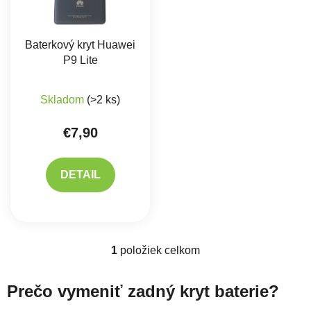
Baterkový kryt Huawei
P9 Lite
Priemerné hodnotenie produktu je 5,0 z 5 hviez
Skladom
(>2 ks)
€7,90
DETAIL
1
položiek celkom
Ovládacie prvky výpisu
Prečo vymeniť zadný kryt baterie?