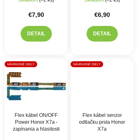
€7,90
€6,90
DETAIL
DETAIL
NÁHRADNÉ DIELY
NÁHRADNÉ DIELY
Flex kábel ON/OFF
Flex kábel senzor
Power Honor X7a -
odtlačku prsta Honor
zapínania a hlasitosti
X7a