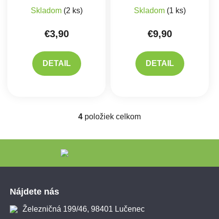
Skladom
(2 ks)
Skladom
(1 ks)
€3,90
€9,90
DETAIL
DETAIL
4
položiek celkom
Ovládacie prvky výpisu
Zápätie
Nájdete nás
Železničná 199/46, 98401 Lučenec