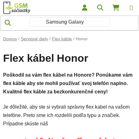
Prejsť na obsah
Hľadať
NÁKUP
Domov
/
Servisné diely
/
Flex káble
/
Honor
Flex kábel Honor
Poškodil sa vám flex kábel na Honore? Ponúkame vám
flex káble aby ste mohli používať svoj telefón naplno.
Kvalitné flex káble za bezkonkurenčné ceny!
Je dôležité, aby ste si vybrali správny flex kabel na vašom
telefóne. Preto sme ich rozdelili podľa typu a značiek.
Prípadne skúste náš