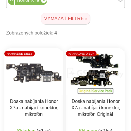
Honor X7a
VYMAZAŤ FILTRE
Zobrazených položiek:
4
Výpis produktov
NÁHRADNÉ DIELY
NÁHRADNÉ DIELY
Doska nabíjania Honor
Doska nabíjania Honor
X7a - nabíjací konektor,
X7a - nabíjací konektor,
mikrofón
mikrofón Originál
Priemerné hodnotenie produktu je 5,0 z 5 hviez
Priemerné hodnote
Skladom
(>2 ks)
Skladom
(>2 ks)