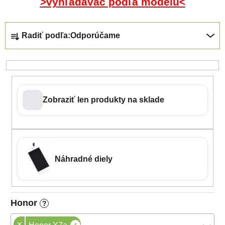
>vyhľadávač podľa modelu<
Radenie produktov
Radiť podľa:
Odporúčame
Zobraziť len produkty na sklade
Náhradné diely
Honor
?
×
4