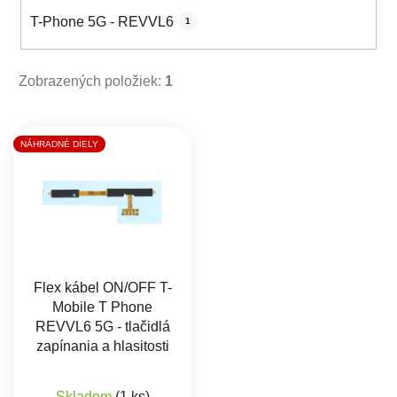
T-Phone 5G - REVVL6
1
Zobrazených položiek:
1
Výpis produktov
NÁHRADNÉ DIELY
Flex kábel ON/OFF T-
Mobile T Phone
REVVL6 5G - tlačidlá
zapínania a hlasitosti
Skladom
(1 ks)