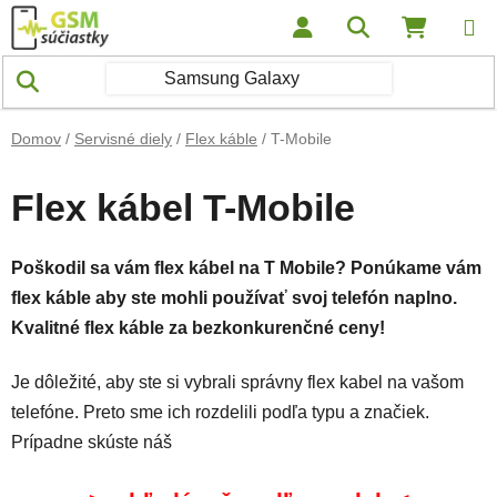
Prejsť na obsah
Hľadať
NÁKUP
Domov
/
Servisné diely
/
Flex káble
/
T-Mobile
Flex kábel T-Mobile
Poškodil sa vám flex kábel na T Mobile? Ponúkame vám
flex káble aby ste mohli používať svoj telefón naplno.
Kvalitné flex káble za bezkonkurenčné ceny!
Je dôležité, aby ste si vybrali správny flex kabel na vašom
telefóne. Preto sme ich rozdelili podľa typu a značiek.
Prípadne skúste náš