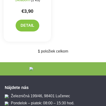
€3,90
DETAIL
1
položiek celkom
Ovládacie prvky výpisu
Zápätie
Nájdete nás
Železničná 199/46, 98401 Lučenec
Pondelok – piatok: 08:00 – 15:30 hod.