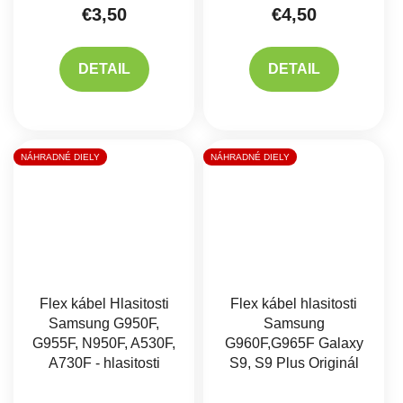
€3,50
€4,50
DETAIL
DETAIL
NÁHRADNÉ DIELY
NÁHRADNÉ DIELY
Flex kábel Hlasitosti
Flex kábel hlasitosti
Samsung G950F,
Samsung
G955F, N950F, A530F,
G960F,G965F Galaxy
A730F - hlasitosti
S9, S9 Plus Originál
Priemerné hodnote