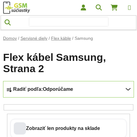
Prejsť na obsah
Hľadať
NÁKUP
Domov
/
Servisné diely
/
Flex káble
/
Samsung
Flex kábel Samsung
,
Strana 2
Radenie produktov
Radiť podľa:
Odporúčame
Zobraziť len produkty na sklade