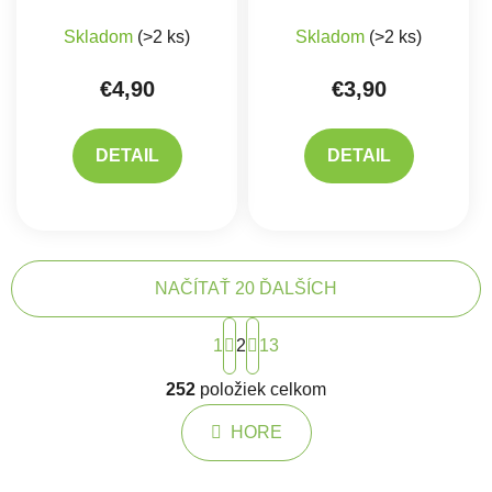
Priemerné hodnotenie produktu je 5,0 z 5 hviez
Priemerné hodnote
Skladom
(>2 ks)
Skladom
(>2 ks)
€4,90
€3,90
DETAIL
DETAIL
NAČÍTAŤ 20 ĎALŠÍCH
Stránkovanie
1
2
13
Ovládacie prvky výpisu
252
položiek celkom
HORE