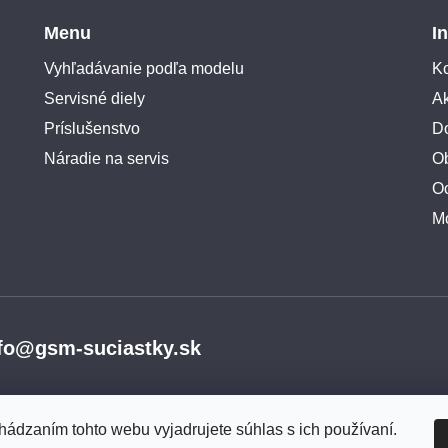
Menu
I
Vyhľadávanie podľa modelu
Ko
Servisné diely
A
Príslušenstvo
Do
Náradie na servis
O
O
M
fo@gsm-suciastky.sk
hádzaním tohto webu vyjadrujete súhlas s ich používaní.