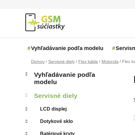
Prejsť na obsah
Vyhľadávanie podľa modelu
Servisn
Domov
/
Servisné diely
/
Flex káble
/
Motorola
/
Flex k
Bočný panel
Kategórie
Preskočiť kategórie
Vyhľadávanie podľa
modelu
Servisné diely
LCD displej
Dotykové sklo
Batériové kryty