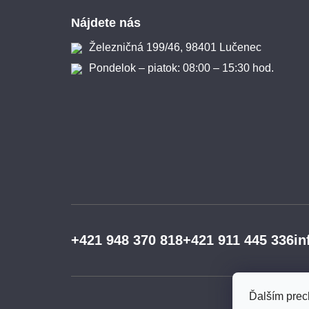
Zápätie
Nájdete nás
Železničná 199/46, 98401 Lučenec
Pondelok – piatok: 08:00 – 15:30 hod.
+421 948 370 818
+421 911 445 336
in
Ďalším prec