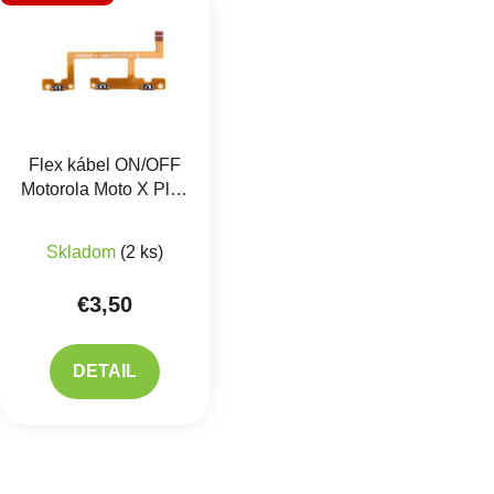
Flex kábel ON/OFF
Motorola Moto X Play
- zapínania, hlasitosti
Skladom
(2 ks)
€3,50
DETAIL
Ovlád