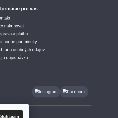
nformácie pre vás
ntakt
ko nakupovať
prava a platba
bchodné podmienky
chrana osobných údajov
oja objednávka
Súhlasím