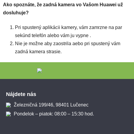
Ako spoznáte, že zadná kamera vo Vašom Huawei už
dosluhuje?
Pri spustený aplikácii kamery, vám zamrzne na par
sekúnd telefón alebo vám ju vypne .
Nie je možne aby zaostrila aebo pri spustený vám
zadná kamera strasie.
Zápätie
Nájdete nás
Železničná 199/46, 98401 Lučenec
Pondelok – piatok: 08:00 – 15:30 hod.