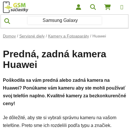
Prejsť na obsah
Hľadať
NÁKUP
Domov
/
Servisné diely
/
Kamery a Fotoaparáty
/
Huawei
Predná, zadná kamera
Huawei
Poškodila
sa vám predná alebo zadná kamera na
Huawei? Ponúkame vám kameru aby ste mohli používať
svoj telefón naplno. Kvalitné kamery za bezkonkurenčné
ceny!
Je dôležité, aby ste si vybrali správnu kameru na vašom
telefóne. Preto sme ich rozdelili podľa typu a značiek.