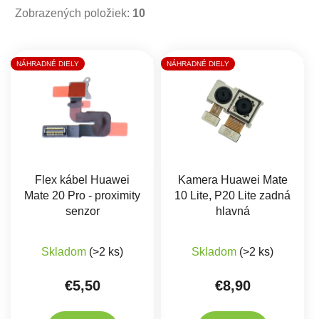
Zobrazených položiek:
10
Výpis produktov
NÁHRADNÉ DIELY
NÁHRADNÉ DIELY
Flex kábel Huawei
Kamera Huawei Mate
Mate 20 Pro - proximity
10 Lite, P20 Lite zadná
senzor
hlavná
Priemerné hodnote
Skladom
(>2 ks)
Skladom
(>2 ks)
€5,50
€8,90