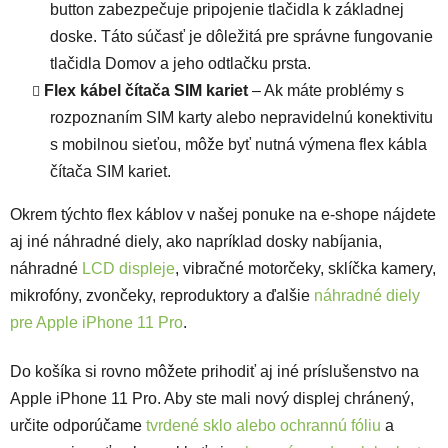
button zabezpečuje pripojenie tlačidla k základnej
doske. Táto súčasť je dôležitá pre správne fungovanie
tlačidla Domov a jeho odtlačku prsta.
Flex kábel čítača SIM kariet
– Ak máte problémy s
rozpoznaním SIM karty alebo nepravidelnú konektivitu
s mobilnou sieťou, môže byť nutná výmena flex kábla
čítača SIM kariet.
Okrem týchto flex káblov v našej ponuke na e-shope nájdete
aj iné náhradné diely, ako napríklad dosky nabíjania,
náhradné
LCD displeje
, vibračné motorčeky, sklíčka kamery,
mikrofóny, zvončeky, reproduktory a ďalšie
náhradné diely
pre Apple iPhone 11 Pro
.
Do košíka si rovno môžete prihodiť aj iné príslušenstvo na
Apple iPhone 11 Pro. Aby ste mali nový displej chránený,
určite odporúčame
tvrdené sklo alebo ochrannú fóliu
a