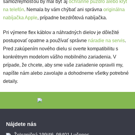
samozrejmosťou by mal byť aj
ochranné puzdro alebo kryt
na telefón
. Nemala by vám chýbať ani správna
originálna
nabíjačka Apple
, prípadne bezdrôtová nabíjačka.
Pri výmene flex káblov a náhradných dielov je dôležité
postupovať opatrne a používať správne
náradie na servis
.
Pred zakúpením nového dielu si overte kompatibilitu s
konkrétnym modelom vášho mobilného zariadenia. V
prípade, že chcete, aby sme vaše zariadenie opravili my,
napíšte nám alebo zavolajte a dohodneme všetky potrebné
detaily.
Zápätie
Nájdete nás
Železničná 199/46, 98401 Lučenec