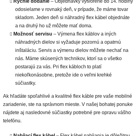
Rýchle dodanie
– Objednávky vytvorené do 14. hodiny
odosielame v rovnaký deň, v prípade, že máme tovar
skladom. Jeden deň si náhradný flex kábel objednáte
a na druhý ho už môžete mať doma.
Možnosť servisu
– Výmena flex káblov a iných
náhradných dielov si vyžaduje pozornú a opatrnú
inštaláciu. Servis a výmenu dielov môžete nechať na
nás. Máme skúsených technikov, ktorí sa o všetko
postarajú za vás. Pri flex kábloch to platí
niekoľkonásobne, pretože ide o veľmi krehké
súčiastky.
Ak hľadáte spoľahlivé a kvalitné flex káble pre vaše mobilné
zariadenie, ste na správnom mieste. V našej bohatej ponuke
nájdete aj nasledovné súčiastky potrebné pre opravu vášho
telefónu.
Nabíjací flex kábel
– Flex kábel nabíjania je dôležitou