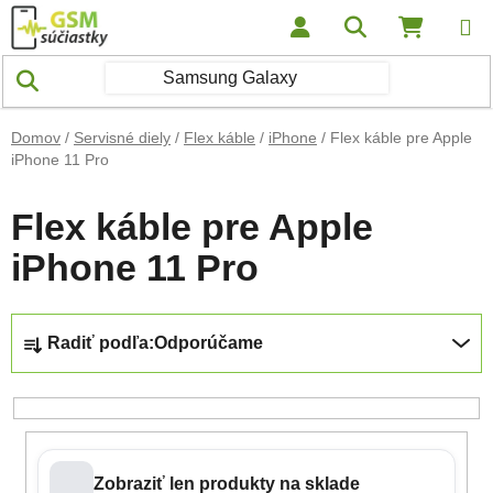
Prejsť na obsah
Hľadať
NÁKUP
Domov
/
Servisné diely
/
Flex káble
/
iPhone
/
Flex káble pre Apple
iPhone 11 Pro
Flex káble pre Apple
iPhone 11 Pro
Radenie produktov
Radiť podľa:
Odporúčame
Zobraziť len produkty na sklade