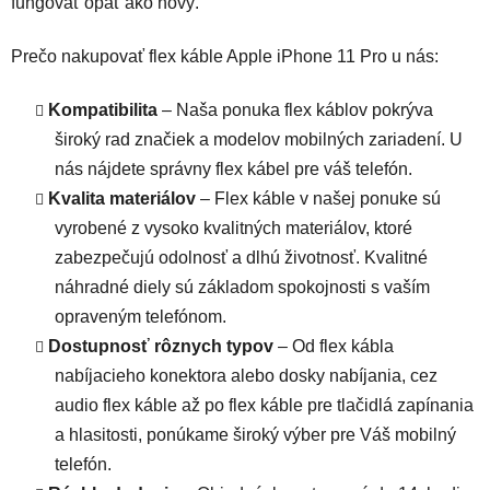
fungovať opäť ako nový.
Prečo nakupovať flex káble Apple iPhone 11 Pro u nás:
Kompatibilita
– Naša ponuka flex káblov pokrýva
široký rad značiek a modelov mobilných zariadení. U
nás nájdete správny flex kábel pre váš telefón.
Kvalita materiálov
– Flex káble v našej ponuke sú
vyrobené z vysoko kvalitných materiálov, ktoré
zabezpečujú odolnosť a dlhú životnosť. Kvalitné
náhradné diely sú základom spokojnosti s vaším
opraveným telefónom.
Dostupnosť rôznych typov
– Od flex kábla
nabíjacieho konektora alebo dosky nabíjania, cez
audio flex káble až po flex káble pre tlačidlá zapínania
a hlasitosti, ponúkame široký výber pre Váš mobilný
telefón.