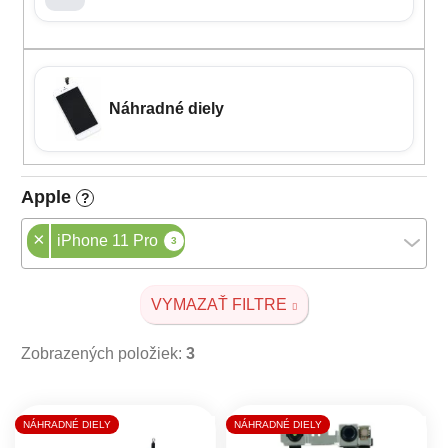
Náhradné diely
Apple
?
×
iPhone 11 Pro
3
VYMAZAŤ FILTRE
Zobrazených položiek:
3
Výpis produktov
NÁHRADNÉ DIELY
NÁHRADNÉ DIELY