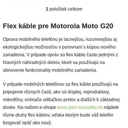
1
položiek celkom
Ovládacie prvky výpisu
Flex káble pre Motorola Moto G20
Oprava mobilného telefónu je lacnejšou, rozumnejšou aj
ekologickejšou možnosťou v porovnaní s kúpou nového
zariadenia. V prípade opráv sú flex káble často jednými z
hlavných náhradných dielov, ktoré sa používajú na
obnovenie funkcionality mobilného zariadenia.
V prípade mobilných telefónov sa flex káble používajú na
pripojenie rôznych častí, ako sú displej, reproduktory,
mikrofóny, snímače odtlačkov prstov a ďalších k základnej
doske. Na našom e-shope
www.gsm-suciastky.sk
nájdete
rôzne druhy flex káblov, vďaka ktorým bude váš telefón
fungovať opäť ako nový.