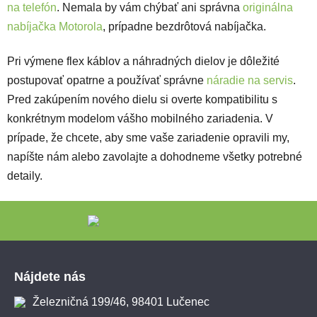
na telefón
. Nemala by vám chýbať ani správna
originálna
nabíjačka Motorola
, prípadne bezdrôtová nabíjačka.
Pri výmene flex káblov a náhradných dielov je dôležité
postupovať opatrne a používať správne
náradie na servis
.
Pred zakúpením nového dielu si overte kompatibilitu s
konkrétnym modelom vášho mobilného zariadenia. V
prípade, že chcete, aby sme vaše zariadenie opravili my,
napíšte nám alebo zavolajte a dohodneme všetky potrebné
detaily.
Zápätie
Nájdete nás
Železničná 199/46, 98401 Lučenec