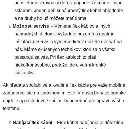
odosielame v rovnaký deň, v prípade, že máme tovar
skladom. Jeden deň si náhradný flex kábel objednáte
a na druhý ho už môžete mať doma.
Možnosť servisu
– Výmena flex káblov a iných
náhradných dielov si vyžaduje pozornú a opatrnú
inštaláciu. Servis a výmenu dielov môžete nechať na
nás. Máme skúsených technikov, ktorí sa o všetko
postarajú za vás. Pri flex kábloch to platí
niekoľkonásobne, pretože ide o veľmi krehké
súčiastky.
Ak hľadáte spoľahlivé a kvalitné flex káble pre vaše mobilné
zariadenie, ste na správnom mieste. V našej bohatej ponuke
nájdete aj nasledovné súčiastky potrebné pre opravu vášho
telefónu.
Nabíjací flex kábel
– Flex kábel nabíjania je dôležitou