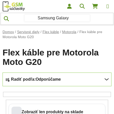
Prejsť na obsah
Hľadať
NÁKUP
Domov
/
Servisné diely
/
Flex káble
/
Motorola
/
Flex káble pre
Motorola Moto G20
Flex káble pre Motorola
Moto G20
Radenie produktov
Radiť podľa:
Odporúčame
Zobraziť len produkty na sklade