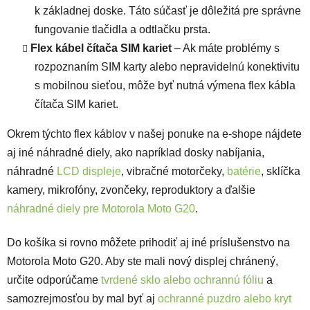
k základnej doske. Táto súčasť je dôležitá pre správne
fungovanie tlačidla a odtlačku prsta.
Flex kábel čítača SIM kariet
– Ak máte problémy s
rozpoznaním SIM karty alebo nepravidelnú konektivitu
s mobilnou sieťou, môže byť nutná výmena flex kábla
čítača SIM kariet.
Okrem týchto flex káblov v našej ponuke na e-shope nájdete
aj iné náhradné diely, ako napríklad dosky nabíjania,
náhradné
LCD displeje
, vibračné motorčeky,
batérie
, sklíčka
kamery, mikrofóny, zvončeky, reproduktory a ďalšie
náhradné diely pre Motorola Moto G20
.
Do košíka si rovno môžete prihodiť aj iné príslušenstvo na
Motorola Moto G20. Aby ste mali nový displej chránený,
určite odporúčame
tvrdené sklo alebo ochrannú fóliu
a
samozrejmosťou by mal byť aj
ochranné puzdro alebo kryt