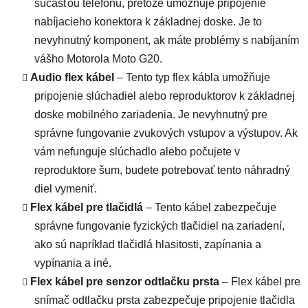
súčasťou telefónu, pretože umožňuje pripojenie
nabíjacieho konektora k základnej doske. Je to
nevyhnutný komponent, ak máte problémy s nabíjaním
vášho Motorola Moto G20.
Audio flex kábel
– Tento typ flex kábla umožňuje
pripojenie slúchadiel alebo reproduktorov k základnej
doske mobilného zariadenia. Je nevyhnutný pre
správne fungovanie zvukových vstupov a výstupov. Ak
vám nefunguje slúchadlo alebo počujete v
reproduktore šum, budete potrebovať tento náhradný
diel vymeniť.
Flex kábel pre tlačidlá
– Tento kábel zabezpečuje
správne fungovanie fyzických tlačidiel na zariadení,
ako sú napríklad tlačidlá hlasitosti, zapínania a
vypínania a iné.
Flex kábel pre senzor odtlačku prsta
– Flex kábel pre
snímač odtlačku prsta zabezpečuje pripojenie tlačidla