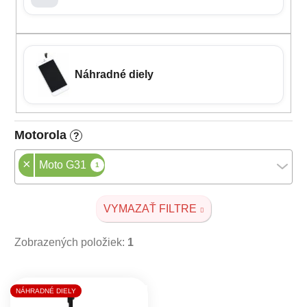
Náhradné diely
Motorola
?
×
Moto G31
1
VYMAZAŤ FILTRE
Zobrazených položiek:
1
Výpis produktov
NÁHRADNÉ DIELY