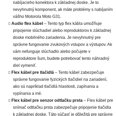
nabíjacieho konektora k základnej doske. Je to
nevyhnutný komponent, ak máte problémy s nabíjaním
vášho Motorola Moto G31.
Audio flex kábel
– Tento typ flex kábla umožňuje
pripojenie slúchadiel alebo reproduktorov k základnej
doske mobilného zariadenia. Je nevyhnutný pre
správne fungovanie zvukových vstupov a výstupov. Ak
vám nefunguje slúchadlo alebo počujete v
reproduktore šum, budete potrebovať tento náhradný
diel vymeniť.
Flex kábel pre tlačidlá
– Tento kábel zabezpečuje
správne fungovanie fyzických tlačidiel na zariadení,
ako sú napríklad tlačidlá hlasitosti, zapínania a
vypínania a iné.
Flex kábel pre senzor odtlačku prsta
– Flex kábel pre
snímač odtlačku prsta zabezpečuje pripojenie tlačidla
k základnej doske. Táto súčasť je dôležitá pre správne