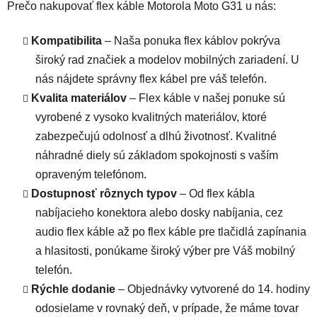
Prečo nakupovať flex káble Motorola Moto G31 u nás:
Kompatibilita
– Naša ponuka flex káblov pokrýva
široký rad značiek a modelov mobilných zariadení. U
nás nájdete správny flex kábel pre váš telefón.
Kvalita materiálov
– Flex káble v našej ponuke sú
vyrobené z vysoko kvalitných materiálov, ktoré
zabezpečujú odolnosť a dlhú životnosť. Kvalitné
náhradné diely sú základom spokojnosti s vaším
opraveným telefónom.
Dostupnosť rôznych typov
– Od flex kábla
nabíjacieho konektora alebo dosky nabíjania, cez
audio flex káble až po flex káble pre tlačidlá zapínania
a hlasitosti, ponúkame široký výber pre Váš mobilný
telefón.
Rýchle dodanie
– Objednávky vytvorené do 14. hodiny
odosielame v rovnaký deň, v prípade, že máme tovar