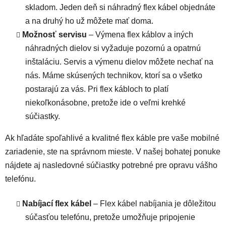
skladom. Jeden deň si náhradný flex kábel objednáte
a na druhý ho už môžete mať doma.
Možnosť servisu
– Výmena flex káblov a iných
náhradných dielov si vyžaduje pozornú a opatrnú
inštaláciu. Servis a výmenu dielov môžete nechať na
nás. Máme skúsených technikov, ktorí sa o všetko
postarajú za vás. Pri flex kábloch to platí
niekoľkonásobne, pretože ide o veľmi krehké
súčiastky.
Ak hľadáte spoľahlivé a kvalitné flex káble pre vaše mobilné
zariadenie, ste na správnom mieste. V našej bohatej ponuke
nájdete aj nasledovné súčiastky potrebné pre opravu vášho
telefónu.
Nabíjací flex kábel
– Flex kábel nabíjania je dôležitou
súčasťou telefónu, pretože umožňuje pripojenie