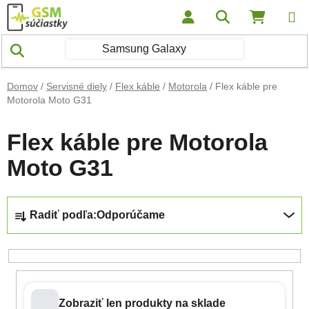
Prejsť na obsah
Hľadať
NÁKUP
Domov
/
Servisné diely
/
Flex káble
/
Motorola
/
Flex káble pre
Motorola Moto G31
Flex káble pre Motorola
Moto G31
Radenie produktov
Radiť podľa:
Odporúčame
Zobraziť len produkty na sklade