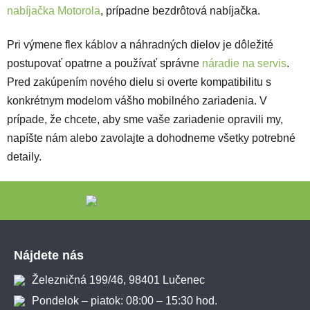
nabíjačka Motorola
, prípadne bezdrôtová nabíjačka.
Pri výmene flex káblov a náhradných dielov je dôležité
postupovať opatrne a používať správne
náradie na servis
.
Pred zakúpením nového dielu si overte kompatibilitu s
konkrétnym modelom vášho mobilného zariadenia. V
prípade, že chcete, aby sme vaše zariadenie opravili my,
napíšte nám alebo zavolajte a dohodneme všetky potrebné
detaily.
Zápätie
Nájdete nás
Železničná 199/46, 98401 Lučenec
Pondelok – piatok: 08:00 – 15:30 hod.