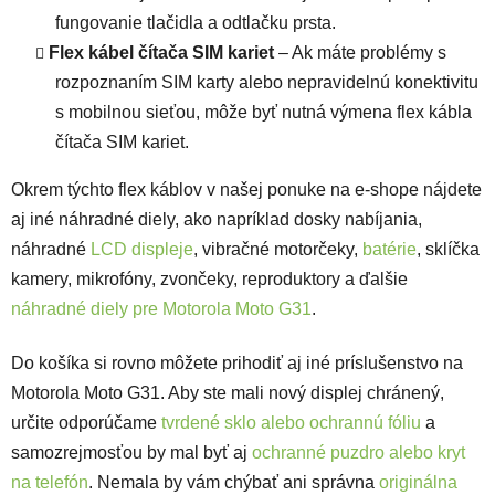
fungovanie tlačidla a odtlačku prsta.
Flex kábel čítača SIM kariet
– Ak máte problémy s
rozpoznaním SIM karty alebo nepravidelnú konektivitu
s mobilnou sieťou, môže byť nutná výmena flex kábla
čítača SIM kariet.
Okrem týchto flex káblov v našej ponuke na e-shope nájdete
aj iné náhradné diely, ako napríklad dosky nabíjania,
náhradné
LCD displeje
, vibračné motorčeky,
batérie
, sklíčka
kamery, mikrofóny, zvončeky, reproduktory a ďalšie
náhradné diely pre Motorola Moto G31
.
Do košíka si rovno môžete prihodiť aj iné príslušenstvo na
Motorola Moto G31. Aby ste mali nový displej chránený,
určite odporúčame
tvrdené sklo alebo ochrannú fóliu
a
samozrejmosťou by mal byť aj
ochranné puzdro alebo kryt
na telefón
. Nemala by vám chýbať ani správna
originálna