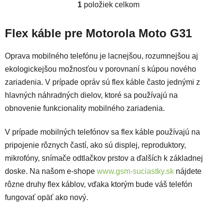
1
položiek celkom
Ovládacie prvky výpisu
Flex káble pre Motorola Moto G31
Oprava mobilného telefónu je lacnejšou, rozumnejšou aj
ekologickejšou možnosťou v porovnaní s kúpou nového
zariadenia. V prípade opráv sú flex káble často jednými z
hlavných náhradných dielov, ktoré sa používajú na
obnovenie funkcionality mobilného zariadenia.
V prípade mobilných telefónov sa flex káble používajú na
pripojenie rôznych častí, ako sú displej, reproduktory,
mikrofóny, snímače odtlačkov prstov a ďalších k základnej
doske. Na našom e-shope
www.gsm-suciastky.sk
nájdete
rôzne druhy flex káblov, vďaka ktorým bude váš telefón
fungovať opäť ako nový.