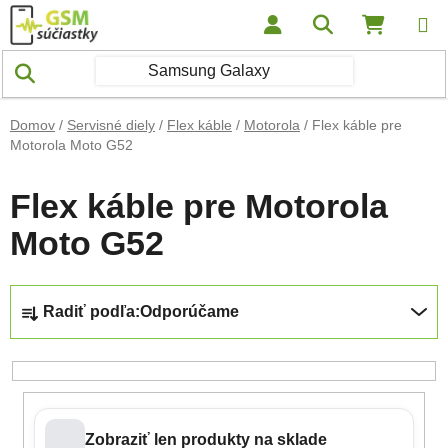
Prejsť na obsah
Hľadať
NÁKUP
Domov
/
Servisné diely
/
Flex káble
/
Motorola
/
Flex káble pre
Motorola Moto G52
Flex káble pre Motorola
Moto G52
Radenie produktov
Radiť podľa:
Odporúčame
Zobraziť len produkty na sklade