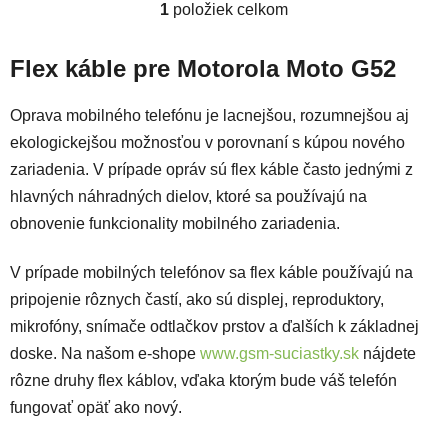
1
položiek celkom
Ovládacie prvky výpisu
Flex káble pre Motorola Moto G52
Oprava mobilného telefónu je lacnejšou, rozumnejšou aj
ekologickejšou možnosťou v porovnaní s kúpou nového
zariadenia. V prípade opráv sú flex káble často jednými z
hlavných náhradných dielov, ktoré sa používajú na
obnovenie funkcionality mobilného zariadenia.
V prípade mobilných telefónov sa flex káble používajú na
pripojenie rôznych častí, ako sú displej, reproduktory,
mikrofóny, snímače odtlačkov prstov a ďalších k základnej
doske. Na našom e-shope
www.gsm-suciastky.sk
nájdete
rôzne druhy flex káblov, vďaka ktorým bude váš telefón
fungovať opäť ako nový.