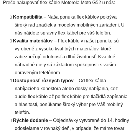
Prečo nakupovať flex káble Motorola Moto G52 u nás:
Kompatibilita
– Naša ponuka flex káblov pokrýva
široký rad značiek a modelov mobilných zariadení. U
nás nájdete správny flex kábel pre váš telefón.
Kvalita materiálov
– Flex káble v našej ponuke sú
vyrobené z vysoko kvalitných materiálov, ktoré
zabezpečujú odolnosť a dlhú životnosť. Kvalitné
náhradné diely sú základom spokojnosti s vaším
opraveným telefónom.
Dostupnosť rôznych typov
– Od flex kábla
nabíjacieho konektora alebo dosky nabíjania, cez
audio flex káble až po flex káble pre tlačidlá zapínania
a hlasitosti, ponúkame široký výber pre Váš mobilný
telefón.
Rýchle dodanie
– Objednávky vytvorené do 14. hodiny
odosielame v rovnaký deň, v prípade, že máme tovar