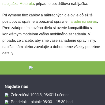
nabíjačka Motorola
, prípadne bezdrôtová nabíjačka.
Pri výmene flex káblov a náhradných dielov je dôležité
postupovať opatrne a používať správne
náradie na servis
.
Pred zakúpením nového dielu si overte kompatibilitu s
konkrétnym modelom vášho mobilného zariadenia. V
prípade, že chcete, aby sme vaše zariadenie opravili my,
napíšte nám alebo zavolajte a dohodneme všetky potrebné
detaily.
Zápätie
Nájdete nás
Železničná 199/46, 98401 Lučenec
Pondelok – piatok: 08:00 – 15:30 hod.