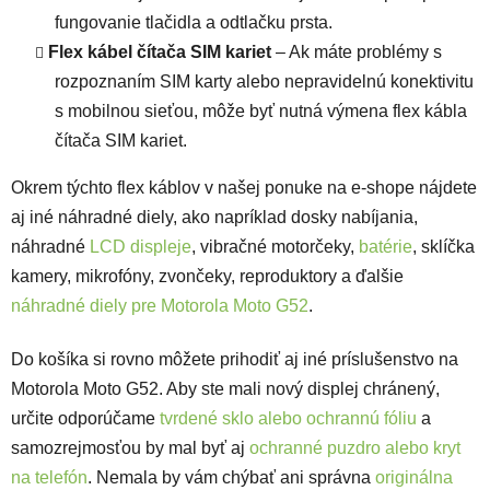
fungovanie tlačidla a odtlačku prsta.
Flex kábel čítača SIM kariet
– Ak máte problémy s
rozpoznaním SIM karty alebo nepravidelnú konektivitu
s mobilnou sieťou, môže byť nutná výmena flex kábla
čítača SIM kariet.
Okrem týchto flex káblov v našej ponuke na e-shope nájdete
aj iné náhradné diely, ako napríklad dosky nabíjania,
náhradné
LCD displeje
, vibračné motorčeky,
batérie
, sklíčka
kamery, mikrofóny, zvončeky, reproduktory a ďalšie
náhradné diely pre Motorola Moto G52
.
Do košíka si rovno môžete prihodiť aj iné príslušenstvo na
Motorola Moto G52. Aby ste mali nový displej chránený,
určite odporúčame
tvrdené sklo alebo ochrannú fóliu
a
samozrejmosťou by mal byť aj
ochranné puzdro alebo kryt
na telefón
. Nemala by vám chýbať ani správna
originálna