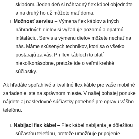
skladom. Jeden deň si náhradný flex kábel objednáte
a na druhý ho už môžete mať doma.
Možnosť servisu
– Výmena flex káblov a iných
náhradných dielov si vyžaduje pozornú a opatrnú
inštaláciu. Servis a výmenu dielov môžete nechať na
nás. Máme skúsených technikov, ktorí sa o všetko
postarajú za vás. Pri flex kábloch to platí
niekoľkonásobne, pretože ide o veľmi krehké
súčiastky.
Ak hľadáte spoľahlivé a kvalitné flex káble pre vaše mobilné
zariadenie, ste na správnom mieste. V našej bohatej ponuke
nájdete aj nasledovné súčiastky potrebné pre opravu vášho
telefónu.
Nabíjací flex kábel
– Flex kábel nabíjania je dôležitou
súčasťou telefónu, pretože umožňuje pripojenie