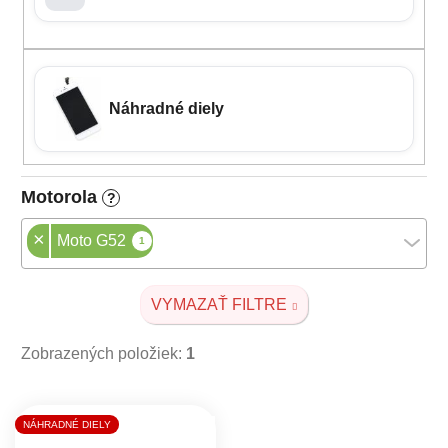
Náhradné diely
Motorola
?
×
Moto G52
1
VYMAZAŤ FILTRE
Zobrazených položiek:
1
Výpis produktov
NÁHRADNÉ DIELY