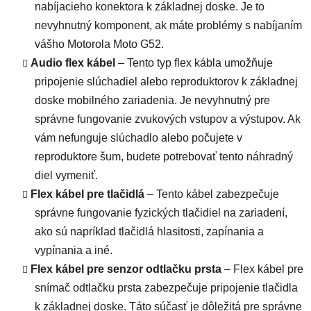
nabíjacieho konektora k základnej doske. Je to
nevyhnutný komponent, ak máte problémy s nabíjaním
vášho Motorola Moto G52.
Audio flex kábel
– Tento typ flex kábla umožňuje
pripojenie slúchadiel alebo reproduktorov k základnej
doske mobilného zariadenia. Je nevyhnutný pre
správne fungovanie zvukových vstupov a výstupov. Ak
vám nefunguje slúchadlo alebo počujete v
reproduktore šum, budete potrebovať tento náhradný
diel vymeniť.
Flex kábel pre tlačidlá
– Tento kábel zabezpečuje
správne fungovanie fyzických tlačidiel na zariadení,
ako sú napríklad tlačidlá hlasitosti, zapínania a
vypínania a iné.
Flex kábel pre senzor odtlačku prsta
– Flex kábel pre
snímač odtlačku prsta zabezpečuje pripojenie tlačidla
k základnej doske. Táto súčasť je dôležitá pre správne