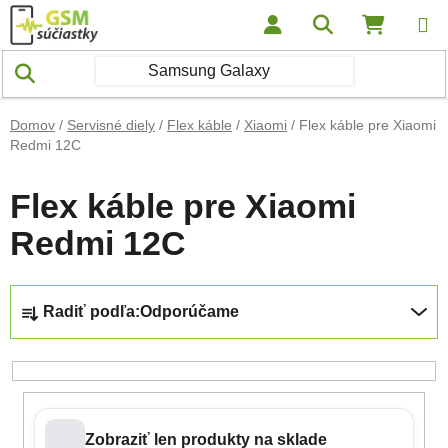
Prejsť na obsah
Hľadať
NÁKUP
Domov
/
Servisné diely
/
Flex káble
/
Xiaomi
/
Flex káble pre Xiaomi
Redmi 12C
Flex káble pre Xiaomi
Redmi 12C
Radenie produktov
Radiť podľa:
Odporúčame
Zobraziť len produkty na sklade