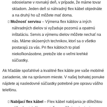
odosielame v rovnaký deň, v prípade, že máme tovar
skladom. Jeden deň si náhradný flex kábel objednáte
a na druhý ho už môžete mať doma.
Možnosť servisu
– Výmena flex káblov a iných
náhradných dielov si vyžaduje pozornú a opatrnú
inštaláciu. Servis a výmenu dielov môžete nechať na
nás. Máme skúsených technikov, ktorí sa o všetko
postarajú za vás. Pri flex kábloch to platí
niekoľkonásobne, pretože ide o veľmi krehké
súčiastky.
Ak hľadáte spoľahlivé a kvalitné flex káble pre vaše mobilné
zariadenie, ste na správnom mieste. V našej bohatej ponuke
nájdete aj nasledovné súčiastky potrebné pre opravu vášho
telefónu.
Nabíjací flex kábel
– Flex kábel nabíjania je dôležitou