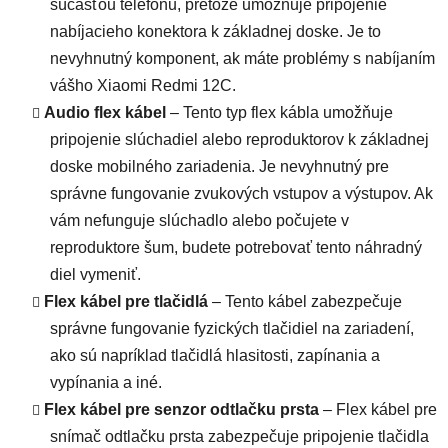
súčasťou telefónu, pretože umožňuje pripojenie
nabíjacieho konektora k základnej doske. Je to
nevyhnutný komponent, ak máte problémy s nabíjaním
vášho Xiaomi Redmi 12C.
Audio flex kábel
– Tento typ flex kábla umožňuje
pripojenie slúchadiel alebo reproduktorov k základnej
doske mobilného zariadenia. Je nevyhnutný pre
správne fungovanie zvukových vstupov a výstupov. Ak
vám nefunguje slúchadlo alebo počujete v
reproduktore šum, budete potrebovať tento náhradný
diel vymeniť.
Flex kábel pre tlačidlá
– Tento kábel zabezpečuje
správne fungovanie fyzických tlačidiel na zariadení,
ako sú napríklad tlačidlá hlasitosti, zapínania a
vypínania a iné.
Flex kábel
pre senzor odtlačku prsta
– Flex kábel pre
snímač odtlačku prsta zabezpečuje pripojenie tlačidla