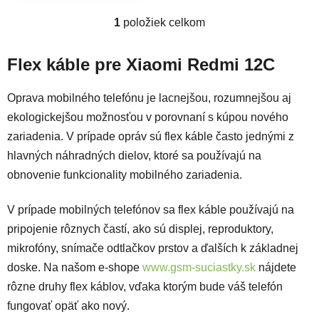
1
položiek celkom
Ovládacie prvky výpisu
Flex káble pre Xiaomi Redmi 12C
Oprava mobilného telefónu je lacnejšou, rozumnejšou aj
ekologickejšou možnosťou v porovnaní s kúpou nového
zariadenia. V prípade opráv sú flex káble často jednými z
hlavných náhradných dielov, ktoré sa používajú na
obnovenie funkcionality mobilného zariadenia.
V prípade mobilných telefónov sa flex káble používajú na
pripojenie rôznych častí, ako sú displej, reproduktory,
mikrofóny, snímače odtlačkov prstov a ďalších k základnej
doske. Na našom e-shope
www.gsm-suciastky.sk
nájdete
rôzne druhy flex káblov, vďaka ktorým bude váš telefón
fungovať opäť ako nový.