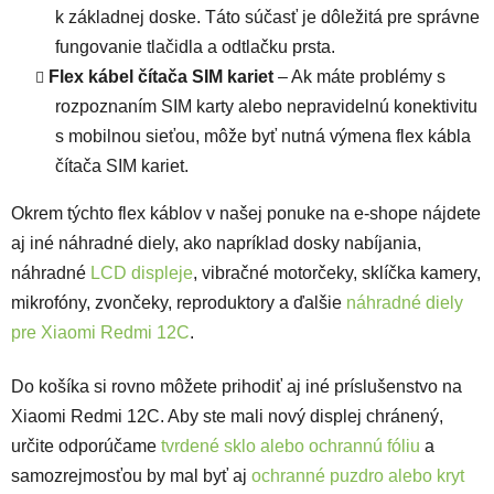
k základnej doske. Táto súčasť je dôležitá pre správne
fungovanie tlačidla a odtlačku prsta.
Flex kábel čítača SIM kariet
– Ak máte problémy s
rozpoznaním SIM karty alebo nepravidelnú konektivitu
s mobilnou sieťou, môže byť nutná výmena flex kábla
čítača SIM kariet.
Okrem týchto flex káblov v našej ponuke na e-shope nájdete
aj iné náhradné diely, ako napríklad dosky nabíjania,
náhradné
LCD displeje
, vibračné motorčeky, sklíčka kamery,
mikrofóny, zvončeky, reproduktory a ďalšie
náhradné diely
pre Xiaomi Redmi 12C
.
Do košíka si rovno môžete prihodiť aj iné príslušenstvo na
Xiaomi Redmi 12C. Aby ste mali nový displej chránený,
určite odporúčame
tvrdené sklo alebo ochrannú fóliu
a
samozrejmosťou by mal byť aj
ochranné puzdro alebo kryt