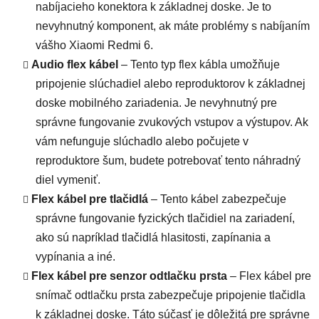
nabíjacieho konektora k základnej doske. Je to
nevyhnutný komponent, ak máte problémy s nabíjaním
vášho Xiaomi Redmi 6.
Audio flex kábel
– Tento typ flex kábla umožňuje
pripojenie slúchadiel alebo reproduktorov k základnej
doske mobilného zariadenia. Je nevyhnutný pre
správne fungovanie zvukových vstupov a výstupov. Ak
vám nefunguje slúchadlo alebo počujete v
reproduktore šum, budete potrebovať tento náhradný
diel vymeniť.
Flex kábel pre tlačidlá
– Tento kábel zabezpečuje
správne fungovanie fyzických tlačidiel na zariadení,
ako sú napríklad tlačidlá hlasitosti, zapínania a
vypínania a iné.
Flex kábel
pre senzor odtlačku prsta
– Flex kábel pre
snímač odtlačku prsta zabezpečuje pripojenie tlačidla
k základnej doske. Táto súčasť je dôležitá pre správne