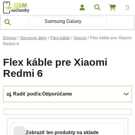
Prejsť na obsah
Hľadať
NÁKUP
Domov
/
Servisné diely
/
Flex káble
/
Xiaomi
/
Flex káble pre Xiaomi
Redmi 6
Flex káble pre Xiaomi
Redmi 6
Radenie produktov
Radiť podľa:
Odporúčame
Zobraziť len produkty na sklade