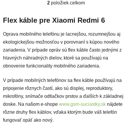
2
položiek celkom
Ovládacie prvky výpisu
Flex káble pre Xiaomi Redmi 6
Oprava mobilného telefónu je lacnejšou, rozumnejšou aj
ekologickejšou možnosťou v porovnaní s kúpou nového
zariadenia. V prípade opráv sú flex káble často jednými z
hlavných náhradných dielov, ktoré sa používajú na
obnovenie funkcionality mobilného zariadenia.
V prípade mobilných telefónov sa flex káble používajú na
pripojenie rôznych častí, ako sú displej, reproduktory,
mikrofóny, snímače odtlačkov prstov a ďalších k základnej
doske. Na našom e-shope
www.gsm-suciastky.sk
nájdete
rôzne druhy flex káblov, vďaka ktorým bude váš telefón
fungovať opäť ako nový.