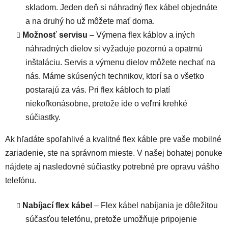
skladom. Jeden deň si náhradný flex kábel objednáte
a na druhý ho už môžete mať doma.
Možnosť servisu
– Výmena flex káblov a iných
náhradných dielov si vyžaduje pozornú a opatrnú
inštaláciu. Servis a výmenu dielov môžete nechať na
nás. Máme skúsených technikov, ktorí sa o všetko
postarajú za vás. Pri flex kábloch to platí
niekoľkonásobne, pretože ide o veľmi krehké
súčiastky.
Ak hľadáte spoľahlivé a kvalitné flex káble pre vaše mobilné
zariadenie, ste na správnom mieste. V našej bohatej ponuke
nájdete aj nasledovné súčiastky potrebné pre opravu vášho
telefónu.
Nabíjací flex kábel
– Flex kábel nabíjania je dôležitou
súčasťou telefónu, pretože umožňuje pripojenie