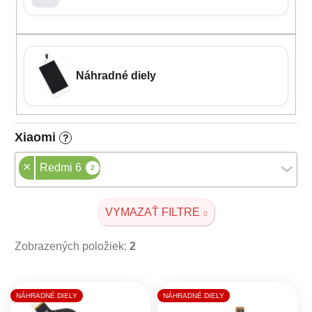
Náhradné diely
Xiaomi
?
×
Redmi 6
2
VYMAZAŤ FILTRE
Zobrazených položiek:
2
Výpis produktov
NÁHRADNÉ DIELY
NÁHRADNÉ DIELY