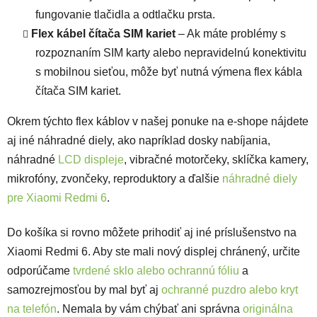
fungovanie tlačidla a odtlačku prsta.
Flex kábel čítača SIM kariet
– Ak máte problémy s
rozpoznaním SIM karty alebo nepravidelnú konektivitu
s mobilnou sieťou, môže byť nutná výmena flex kábla
čítača SIM kariet.
Okrem týchto flex káblov v našej ponuke na e-shope nájdete
aj iné náhradné diely, ako napríklad dosky nabíjania,
náhradné
LCD displeje
, vibračné motorčeky, sklíčka kamery,
mikrofóny, zvončeky, reproduktory a ďalšie
náhradné diely
pre Xiaomi Redmi 6
.
Do košíka si rovno môžete prihodiť aj iné príslušenstvo na
Xiaomi Redmi 6. Aby ste mali nový displej chránený, určite
odporúčame
tvrdené sklo alebo ochrannú fóliu
a
samozrejmosťou by mal byť aj
ochranné puzdro alebo kryt
na telefón
. Nemala by vám chýbať ani správna
originálna