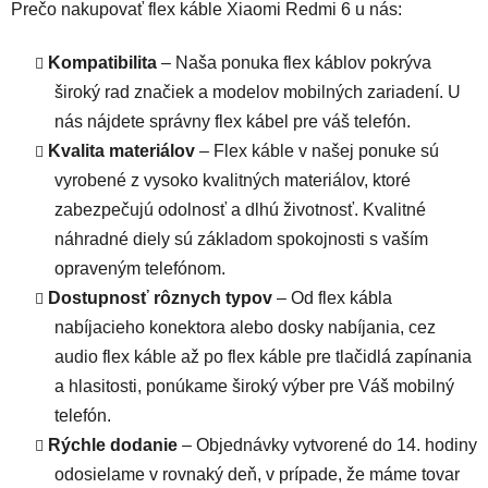
Prečo nakupovať flex káble Xiaomi Redmi 6 u nás:
Kompatibilita
– Naša ponuka flex káblov pokrýva
široký rad značiek a modelov mobilných zariadení. U
nás nájdete správny flex kábel pre váš telefón.
Kvalita materiálov
– Flex káble v našej ponuke sú
vyrobené z vysoko kvalitných materiálov, ktoré
zabezpečujú odolnosť a dlhú životnosť. Kvalitné
náhradné diely sú základom spokojnosti s vaším
opraveným telefónom.
Dostupnosť rôznych typov
– Od flex kábla
nabíjacieho konektora alebo dosky nabíjania, cez
audio flex káble až po flex káble pre tlačidlá zapínania
a hlasitosti, ponúkame široký výber pre Váš mobilný
telefón.
Rýchle dodanie
– Objednávky vytvorené do 14. hodiny
odosielame v rovnaký deň, v prípade, že máme tovar