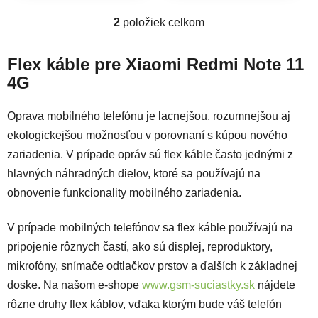
2
položiek celkom
Ovládacie prvky výpisu
Flex káble pre Xiaomi Redmi Note 11
4G
Oprava mobilného telefónu je lacnejšou, rozumnejšou aj
ekologickejšou možnosťou v porovnaní s kúpou nového
zariadenia. V prípade opráv sú flex káble často jednými z
hlavných náhradných dielov, ktoré sa používajú na
obnovenie funkcionality mobilného zariadenia.
V prípade mobilných telefónov sa flex káble používajú na
pripojenie rôznych častí, ako sú displej, reproduktory,
mikrofóny, snímače odtlačkov prstov a ďalších k základnej
doske. Na našom e-shope
www.gsm-suciastky.sk
nájdete
rôzne druhy flex káblov, vďaka ktorým bude váš telefón