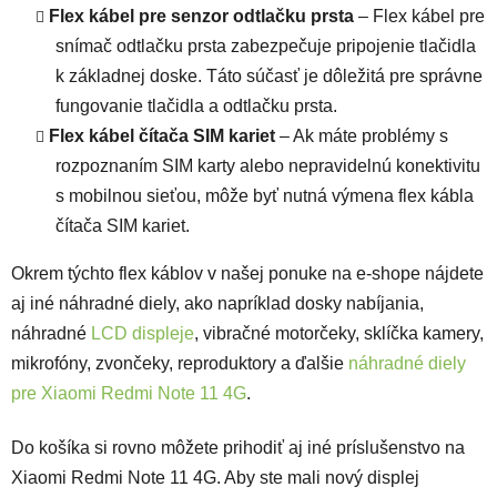
Flex kábel
pre senzor odtlačku prsta
– Flex kábel pre
snímač odtlačku prsta zabezpečuje pripojenie tlačidla
k základnej doske. Táto súčasť je dôležitá pre správne
fungovanie tlačidla a odtlačku prsta.
Flex kábel čítača SIM kariet
– Ak máte problémy s
rozpoznaním SIM karty alebo nepravidelnú konektivitu
s mobilnou sieťou, môže byť nutná výmena flex kábla
čítača SIM kariet.
Okrem týchto flex káblov v našej ponuke na e-shope nájdete
aj iné náhradné diely, ako napríklad dosky nabíjania,
náhradné
LCD displeje
, vibračné motorčeky, sklíčka kamery,
mikrofóny, zvončeky, reproduktory a ďalšie
náhradné diely
pre Xiaomi Redmi Note 11 4G
.
Do košíka si rovno môžete prihodiť aj iné príslušenstvo na
Xiaomi Redmi Note 11 4G. Aby ste mali nový displej