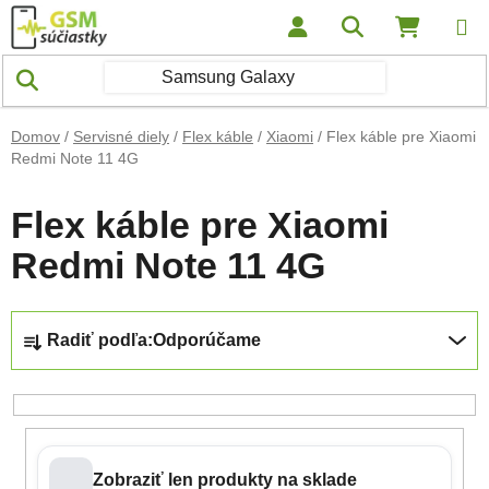
Prejsť na obsah
Hľadať
NÁKUP
Domov
/
Servisné diely
/
Flex káble
/
Xiaomi
/
Flex káble pre Xiaomi
Redmi Note 11 4G
Flex káble pre Xiaomi
Redmi Note 11 4G
Radenie produktov
Radiť podľa:
Odporúčame
Zobraziť len produkty na sklade