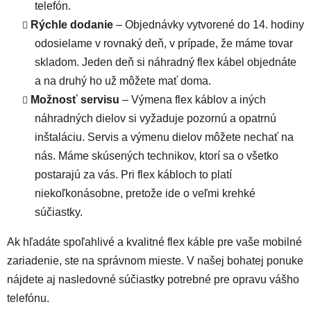
telefón.
Rýchle dodanie
– Objednávky vytvorené do 14. hodiny
odosielame v rovnaký deň, v prípade, že máme tovar
skladom. Jeden deň si náhradný flex kábel objednáte
a na druhý ho už môžete mať doma.
Možnosť servisu
– Výmena flex káblov a iných
náhradných dielov si vyžaduje pozornú a opatrnú
inštaláciu. Servis a výmenu dielov môžete nechať na
nás. Máme skúsených technikov, ktorí sa o všetko
postarajú za vás. Pri flex kábloch to platí
niekoľkonásobne, pretože ide o veľmi krehké
súčiastky.
Ak hľadáte spoľahlivé a kvalitné flex káble pre vaše mobilné
zariadenie, ste na správnom mieste. V našej bohatej ponuke
nájdete aj nasledovné súčiastky potrebné pre opravu vášho
telefónu.