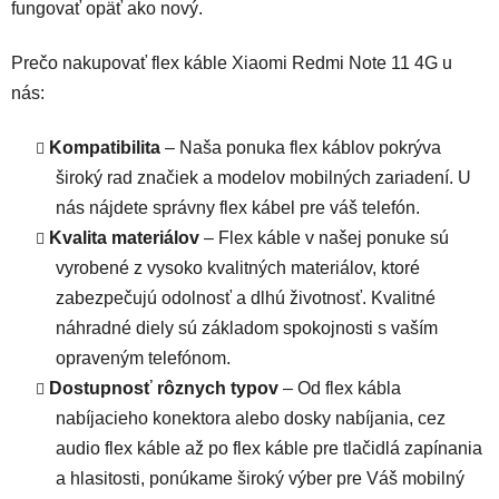
fungovať opäť ako nový.
Prečo nakupovať flex káble Xiaomi Redmi Note 11 4G u
nás:
Kompatibilita
– Naša ponuka flex káblov pokrýva
široký rad značiek a modelov mobilných zariadení. U
nás nájdete správny flex kábel pre váš telefón.
Kvalita materiálov
– Flex káble v našej ponuke sú
vyrobené z vysoko kvalitných materiálov, ktoré
zabezpečujú odolnosť a dlhú životnosť. Kvalitné
náhradné diely sú základom spokojnosti s vaším
opraveným telefónom.
Dostupnosť rôznych typov
– Od flex kábla
nabíjacieho konektora alebo dosky nabíjania, cez
audio flex káble až po flex káble pre tlačidlá zapínania
a hlasitosti, ponúkame široký výber pre Váš mobilný