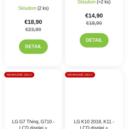
Skladom
(>2 ks)
Priemerné hodnotenie produktu je 5,0 z 5 hviez
Skladom
(2 ks)
€14,90
€18,90
€18,90
€23,90
DETAIL
DETAIL
NÁHRADNÉ DIELY
NÁHRADNÉ DIELY
LG G7 Thinq, G710 -
LG K10 2018, K11 -
LCD displej +
LCD displej +