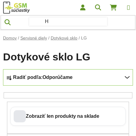
Prejsť na obsah
Hľadať
NÁKUP
Domov
/
Servisné diely
/
Dotykové sklo
/
LG
Dotykové sklo LG
Radenie produktov
Radiť podľa:
Odporúčame
Zobraziť len produkty na sklade