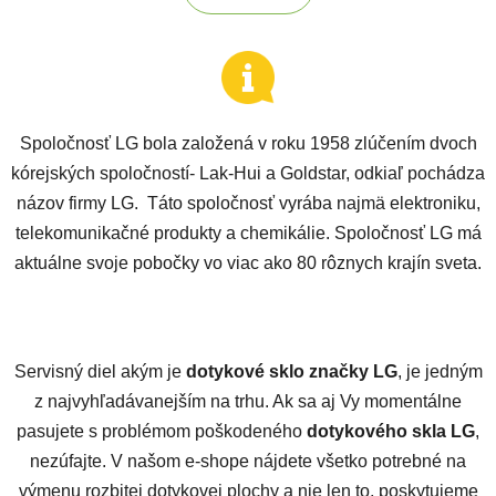
Spoločnosť LG bola založená v roku 1958 zlúčením dvoch
kórejských spoločností- Lak-Hui a Goldstar, odkiaľ pochádza
názov firmy LG. Táto spoločnosť vyrába najmä elektroniku,
telekomunikačné produkty a chemikálie. Spoločnosť LG má
aktuálne svoje pobočky vo viac ako 80 rôznych krajín sveta.
Servisný diel akým je
dotykové sklo značky LG
, je jedným
z najvyhľadávanejším na trhu. Ak sa aj Vy momentálne
pasujete s problémom poškodeného
dotykového skla
LG
,
nezúfajte. V našom e-shope nájdete všetko potrebné na
výmenu rozbitej dotykovej plochy a nie len to, poskytujeme