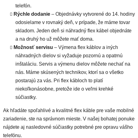
telefón.
Rýchle dodanie
– Objednávky vytvorené do 14. hodiny
odosielame v rovnaký deň, v prípade, že máme tovar
skladom. Jeden deň si náhradný flex kábel objednáte
a na druhý ho už môžete mať doma.
Možnosť servisu
– Výmena flex káblov a iných
náhradných dielov si vyžaduje pozornú a opatrnú
inštaláciu. Servis a výmenu dielov môžete nechať na
nás. Máme skúsených technikov, ktorí sa o všetko
postarajú za vás. Pri flex kábloch to platí
niekoľkonásobne, pretože ide o veľmi krehké
súčiastky.
Ak hľadáte spoľahlivé a kvalitné flex káble pre vaše mobilné
zariadenie, ste na správnom mieste. V našej bohatej ponuke
nájdete aj nasledovné súčiastky potrebné pre opravu vášho
telefónu.