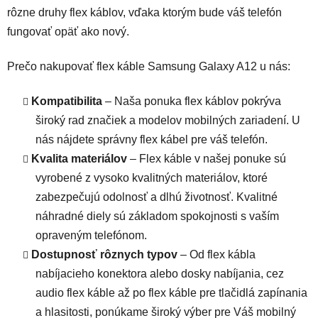
rôzne druhy flex káblov, vďaka ktorým bude váš telefón
fungovať opäť ako nový.
Prečo nakupovať flex káble Samsung Galaxy A12 u nás:
Kompatibilita
– Naša ponuka flex káblov pokrýva
široký rad značiek a modelov mobilných zariadení. U
nás nájdete správny flex kábel pre váš telefón.
Kvalita materiálov
– Flex káble v našej ponuke sú
vyrobené z vysoko kvalitných materiálov, ktoré
zabezpečujú odolnosť a dlhú životnosť. Kvalitné
náhradné diely sú základom spokojnosti s vaším
opraveným telefónom.
Dostupnosť rôznych typov
– Od flex kábla
nabíjacieho konektora alebo dosky nabíjania, cez
audio flex káble až po flex káble pre tlačidlá zapínania
a hlasitosti, ponúkame široký výber pre Váš mobilný