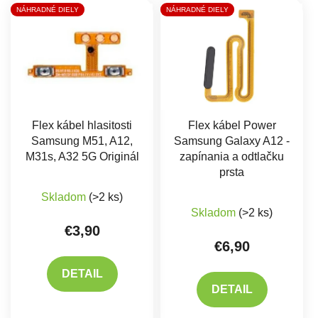
Výpis produktov
NÁHRADNÉ DIELY
NÁHRADNÉ DIELY
Flex kábel hlasitosti
Flex kábel Power
Samsung M51, A12,
Samsung Galaxy A12 -
M31s, A32 5G Originál
zapínania a odtlačku
prsta
Priemerné hodnotenie produktu je 5,0 z 5 hviez
Skladom
(>2 ks)
Priemerné hodnote
Skladom
(>2 ks)
€3,90
€6,90
DETAIL
DETAIL