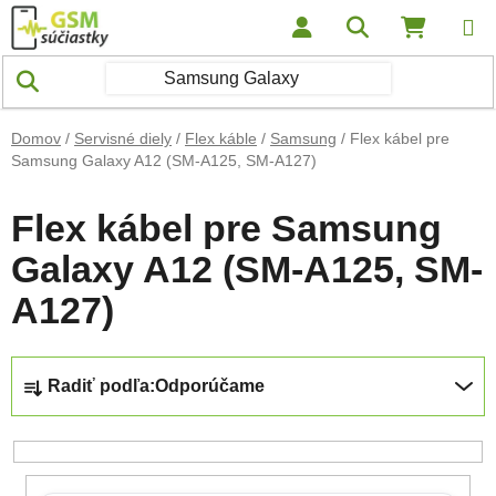
Prejsť na obsah
Hľadať
NÁKUP
Domov
/
Servisné diely
/
Flex káble
/
Samsung
/
Flex kábel pre
Samsung Galaxy A12 (SM-A125, SM-A127)
Flex kábel pre Samsung
Galaxy A12 (SM-A125, SM-
A127)
Radenie produktov
Radiť podľa:
Odporúčame