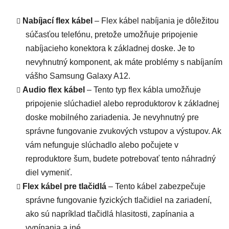
Nabíjací flex kábel
– Flex kábel nabíjania je dôležitou
súčasťou telefónu, pretože umožňuje pripojenie
nabíjacieho konektora k základnej doske. Je to
nevyhnutný komponent, ak máte problémy s nabíjaním
vášho Samsung Galaxy A12.
Audio flex kábel
– Tento typ flex kábla umožňuje
pripojenie slúchadiel alebo reproduktorov k základnej
doske mobilného zariadenia. Je nevyhnutný pre
správne fungovanie zvukových vstupov a výstupov. Ak
vám nefunguje slúchadlo alebo počujete v
reproduktore šum, budete potrebovať tento náhradný
diel vymeniť.
Flex kábel pre tlačidlá
– Tento kábel zabezpečuje
správne fungovanie fyzických tlačidiel na zariadení,
ako sú napríklad tlačidlá hlasitosti, zapínania a
vypínania a iné.