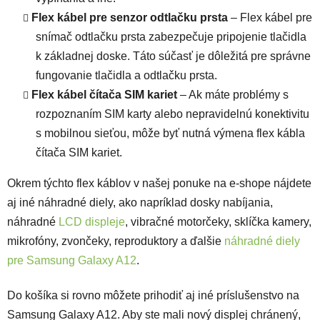
Flex kábel
pre senzor odtlačku prsta
– Flex kábel pre
snímač odtlačku prsta zabezpečuje pripojenie tlačidla
k základnej doske. Táto súčasť je dôležitá pre správne
fungovanie tlačidla a odtlačku prsta.
Flex kábel čítača SIM kariet
– Ak máte problémy s
rozpoznaním SIM karty alebo nepravidelnú konektivitu
s mobilnou sieťou, môže byť nutná výmena flex kábla
čítača SIM kariet.
Okrem týchto flex káblov v našej ponuke na e-shope nájdete
aj iné náhradné diely, ako napríklad dosky nabíjania,
náhradné
LCD displeje
, vibračné motorčeky, sklíčka kamery,
mikrofóny, zvončeky, reproduktory a ďalšie
náhradné diely
pre Samsung Galaxy A12
.
Do košíka si rovno môžete prihodiť aj iné príslušenstvo na
Samsung Galaxy A12. Aby ste mali nový displej chránený,