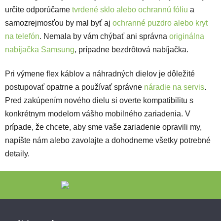
určite odporúčame
tvrdené sklo alebo ochrannú fóliu
a
samozrejmosťou by mal byť aj
ochranné puzdro alebo kryt
na telefón
. Nemala by vám chýbať ani správna
originálna
nabíjačka Samsung
, prípadne bezdrôtová nabíjačka.
Pri výmene flex káblov a náhradných dielov je dôležité
postupovať opatrne a používať správne
náradie na servis
.
Pred zakúpením nového dielu si overte kompatibilitu s
konkrétnym modelom vášho mobilného zariadenia. V
prípade, že chcete, aby sme vaše zariadenie opravili my,
napíšte nám alebo zavolajte a dohodneme všetky potrebné
detaily.
Zápätie