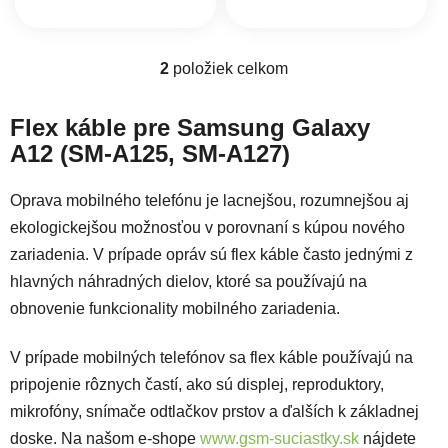
2
položiek celkom
Ovládacie prvky výpisu
Flex káble pre Samsung Galaxy
A12 (SM-A125, SM-A127)
Oprava mobilného telefónu je lacnejšou, rozumnejšou aj
ekologickejšou možnosťou v porovnaní s kúpou nového
zariadenia. V prípade opráv sú flex káble často jednými z
hlavných náhradných dielov, ktoré sa používajú na
obnovenie funkcionality mobilného zariadenia.
V prípade mobilných telefónov sa flex káble používajú na
pripojenie rôznych častí, ako sú displej, reproduktory,
mikrofóny, snímače odtlačkov prstov a ďalších k základnej
doske. Na našom e-shope
www.gsm-suciastky.sk
nájdete