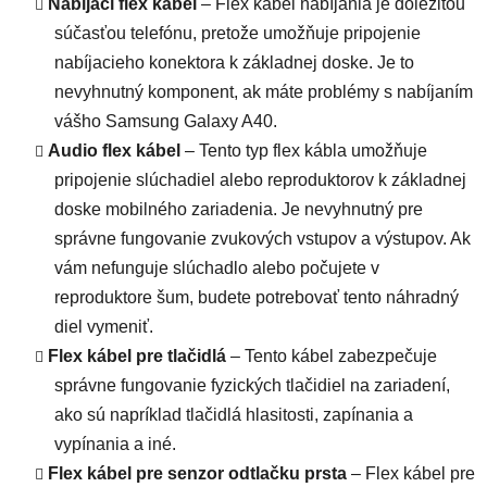
Nabíjací flex kábel
– Flex kábel nabíjania je dôležitou
súčasťou telefónu, pretože umožňuje pripojenie
nabíjacieho konektora k základnej doske. Je to
nevyhnutný komponent, ak máte problémy s nabíjaním
vášho Samsung Galaxy A40.
Audio flex kábel
– Tento typ flex kábla umožňuje
pripojenie slúchadiel alebo reproduktorov k základnej
doske mobilného zariadenia. Je nevyhnutný pre
správne fungovanie zvukových vstupov a výstupov. Ak
vám nefunguje slúchadlo alebo počujete v
reproduktore šum, budete potrebovať tento náhradný
diel vymeniť.
Flex kábel pre tlačidlá
– Tento kábel zabezpečuje
správne fungovanie fyzických tlačidiel na zariadení,
ako sú napríklad tlačidlá hlasitosti, zapínania a
vypínania a iné.
Flex kábel
pre senzor odtlačku prsta
– Flex kábel pre