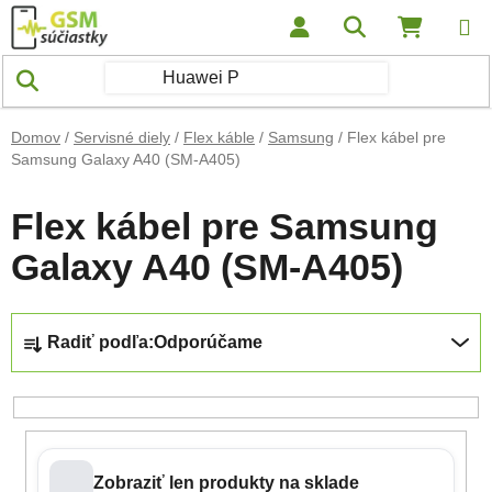
Prejsť na obsah
Hľadať
NÁKUP
Domov
/
Servisné diely
/
Flex káble
/
Samsung
/
Flex kábel pre
Samsung Galaxy A40 (SM-A405)
Flex kábel pre Samsung
Galaxy A40 (SM-A405)
Radenie produktov
Radiť podľa:
Odporúčame
Zobraziť len produkty na sklade