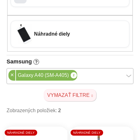
Náhradné diely
Samsung
?
×
Galaxy A40 (SM-A405)
2
VYMAZAŤ FILTRE
Zobrazených položiek:
2
Výpis produktov
NÁHRADNÉ DIELY
NÁHRADNÉ DIELY