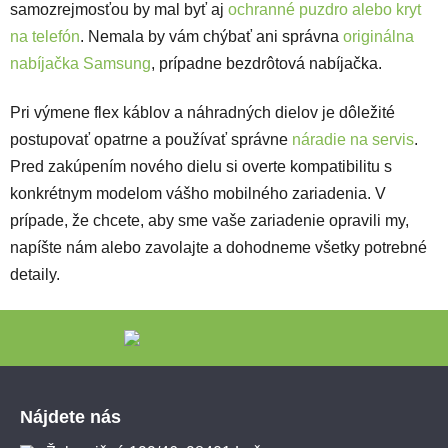
samozrejmosťou by mal byť aj
ochranné puzdro alebo kryt
na telefón
. Nemala by vám chýbať ani správna
originálna
nabíjačka Samsung
, prípadne bezdrôtová nabíjačka.
Pri výmene flex káblov a náhradných dielov je dôležité
postupovať opatrne a používať správne
náradie na servis
.
Pred zakúpením nového dielu si overte kompatibilitu s
konkrétnym modelom vášho mobilného zariadenia. V
prípade, že chcete, aby sme vaše zariadenie opravili my,
napíšte nám alebo zavolajte a dohodneme všetky potrebné
detaily.
Zápätie
Nájdete nás