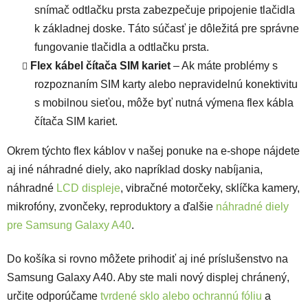
snímač odtlačku prsta zabezpečuje pripojenie tlačidla
k základnej doske. Táto súčasť je dôležitá pre správne
fungovanie tlačidla a odtlačku prsta.
Flex kábel čítača SIM kariet
– Ak máte problémy s
rozpoznaním SIM karty alebo nepravidelnú konektivitu
s mobilnou sieťou, môže byť nutná výmena flex kábla
čítača SIM kariet.
Okrem týchto flex káblov v našej ponuke na e-shope nájdete
aj iné náhradné diely, ako napríklad dosky nabíjania,
náhradné
LCD displeje
, vibračné motorčeky, sklíčka kamery,
mikrofóny, zvončeky, reproduktory a ďalšie
náhradné diely
pre Samsung Galaxy A40
.
Do košíka si rovno môžete prihodiť aj iné príslušenstvo na
Samsung Galaxy A40. Aby ste mali nový displej chránený,
určite odporúčame
tvrdené sklo alebo ochrannú fóliu
a