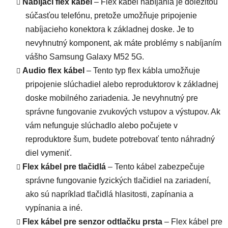
Nabíjací flex kábel
– Flex kábel nabíjania je dôležitou
súčasťou telefónu, pretože umožňuje pripojenie
nabíjacieho konektora k základnej doske. Je to
nevyhnutný komponent, ak máte problémy s nabíjaním
vášho Samsung Galaxy M52 5G.
Audio flex kábel
– Tento typ flex kábla umožňuje
pripojenie slúchadiel alebo reproduktorov k základnej
doske mobilného zariadenia. Je nevyhnutný pre
správne fungovanie zvukových vstupov a výstupov. Ak
vám nefunguje slúchadlo alebo počujete v
reproduktore šum, budete potrebovať tento náhradný
diel vymeniť.
Flex kábel pre tlačidlá
– Tento kábel zabezpečuje
správne fungovanie fyzických tlačidiel na zariadení,
ako sú napríklad tlačidlá hlasitosti, zapínania a
vypínania a iné.
Flex kábel
pre senzor odtlačku prsta
– Flex kábel pre