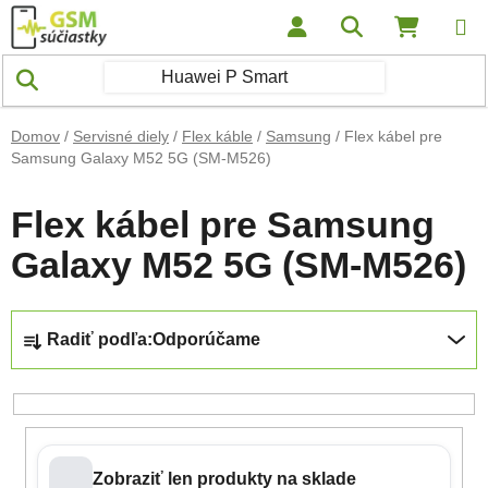
Prejsť na obsah
Hľadať
NÁKUP
Domov
/
Servisné diely
/
Flex káble
/
Samsung
/
Flex kábel pre
Samsung Galaxy M52 5G (SM-M526)
Flex kábel pre Samsung
Galaxy M52 5G (SM-M526)
Radenie produktov
Radiť podľa:
Odporúčame
Zobraziť len produkty na sklade