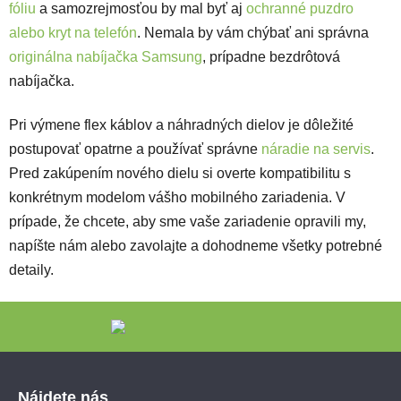
fóliu
a samozrejmosťou by mal byť aj
ochranné puzdro
alebo kryt na telefón
. Nemala by vám chýbať ani správna
originálna nabíjačka Samsung
, prípadne bezdrôtová
nabíjačka.
Pri výmene flex káblov a náhradných dielov je dôležité
postupovať opatrne a používať správne
náradie na servis
.
Pred zakúpením nového dielu si overte kompatibilitu s
konkrétnym modelom vášho mobilného zariadenia. V
prípade, že chcete, aby sme vaše zariadenie opravili my,
napíšte nám alebo zavolajte a dohodneme všetky potrebné
detaily.
Zápätie
Nájdete nás