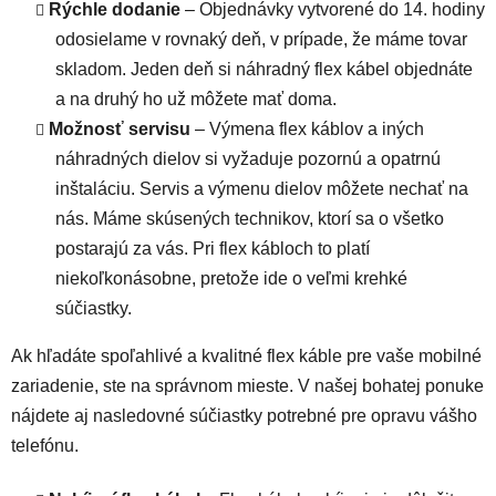
Rýchle dodanie
– Objednávky vytvorené do 14. hodiny
odosielame v rovnaký deň, v prípade, že máme tovar
skladom. Jeden deň si náhradný flex kábel objednáte
a na druhý ho už môžete mať doma.
Možnosť servisu
– Výmena flex káblov a iných
náhradných dielov si vyžaduje pozornú a opatrnú
inštaláciu. Servis a výmenu dielov môžete nechať na
nás. Máme skúsených technikov, ktorí sa o všetko
postarajú za vás. Pri flex kábloch to platí
niekoľkonásobne, pretože ide o veľmi krehké
súčiastky.
Ak hľadáte spoľahlivé a kvalitné flex káble pre vaše mobilné
zariadenie, ste na správnom mieste. V našej bohatej ponuke
nájdete aj nasledovné súčiastky potrebné pre opravu vášho
telefónu.