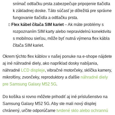
snímač odtlačku prsta zabezpečuje pripojenie tlačidla
k základnej doske. Táto súčasť je dôležitá pre správne
fungovanie tlačidla a odtlačku prsta.
Flex kábel čítača SIM kariet
– Ak máte problémy s
rozpoznaním SIM karty alebo nepravidelnú konektivitu
s mobilnou sieťou, môže byť nutná výmena flex kábla
čítača SIM kariet.
Okrem týchto flex káblov v našej ponuke na e-shope nájdete
aj iné náhradné diely, ako napríklad dosky nabíjania,
náhradné
LCD displeje
, vibračné motorčeky, sklíčka kamery,
mikrofóny, zvončeky, reproduktory a ďalšie
náhradné diely
pre Samsung Galaxy M52 5G
.
Do košíka si rovno môžete prihodiť aj iné príslušenstvo na
Samsung Galaxy M52 5G. Aby ste mali nový displej
chránený, určite odporúčame
tvrdené sklo alebo ochrannú