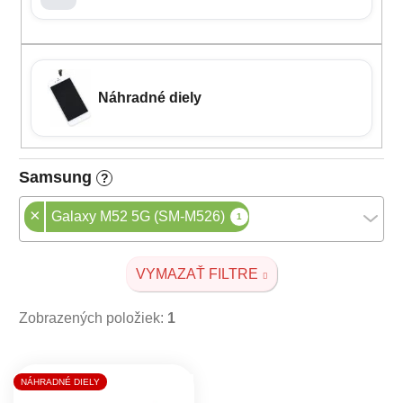
Náhradné diely
Samsung
?
×
Galaxy M52 5G (SM-M526)
1
VYMAZAŤ FILTRE
Zobrazených položiek:
1
Výpis produktov
NÁHRADNÉ DIELY