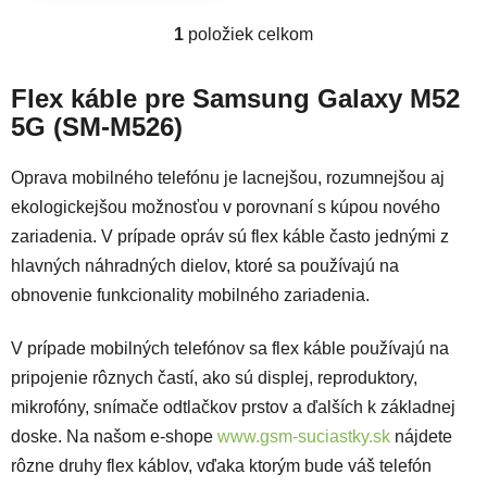
1
položiek celkom
Ovládacie prvky výpisu
Flex káble pre Samsung Galaxy M52
5G (SM-M526)
Oprava mobilného telefónu je lacnejšou, rozumnejšou aj
ekologickejšou možnosťou v porovnaní s kúpou nového
zariadenia. V prípade opráv sú flex káble často jednými z
hlavných náhradných dielov, ktoré sa používajú na
obnovenie funkcionality mobilného zariadenia.
V prípade mobilných telefónov sa flex káble používajú na
pripojenie rôznych častí, ako sú displej, reproduktory,
mikrofóny, snímače odtlačkov prstov a ďalších k základnej
doske. Na našom e-shope
www.gsm-suciastky.sk
nájdete
rôzne druhy flex káblov, vďaka ktorým bude váš telefón