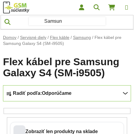
Prejsť na obsah
Hľadať
NÁKUP
Domov
/
Servisné diely
/
Flex káble
/
Samsung
/
Flex kábel pre
Samsung Galaxy S4 (SM-i9505)
Flex kábel pre Samsung
Galaxy S4 (SM-i9505)
Radenie produktov
Radiť podľa:
Odporúčame
Zobraziť len produkty na sklade