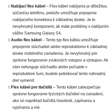
Nabíjací flex kábel
– Flex kábel nabíjania je dôležitou
súčasťou telefónu, pretože umožňuje pripojenie
nabíjacieho konektora k základnej doske. Je to
nevyhnutný komponent, ak máte problémy s nabíjaním
vášho Samsung Galaxy S4.
Audio flex kábel
– Tento typ flex kábla umožňuje
pripojenie slúchadiel alebo reproduktorov k základnej
doske mobilného zariadenia. Je nevyhnutný pre
správne fungovanie zvukových vstupov a výstupov. Ak
vám nefunguje slúchadlo alebo počujete v
reproduktore šum, budete potrebovať tento náhradný
diel vymeniť.
Flex kábel pre tlačidlá
– Tento kábel zabezpečuje
správne fungovanie fyzických tlačidiel na zariadení,
ako sú napríklad tlačidlá hlasitosti, zapínania a
vypínania a iné.