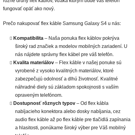
rôzne druhy flex káblov, vďaka ktorým bude váš telefón
fungovať opäť ako nový.
Prečo nakupovať flex káble Samsung Galaxy S4 u nás:
Kompatibilita
– Naša ponuka flex káblov pokrýva
široký rad značiek a modelov mobilných zariadení. U
nás nájdete správny flex kábel pre váš telefón.
Kvalita materiálov
– Flex káble v našej ponuke sú
vyrobené z vysoko kvalitných materiálov, ktoré
zabezpečujú odolnosť a dlhú životnosť. Kvalitné
náhradné diely sú základom spokojnosti s vaším
opraveným telefónom.
Dostupnosť rôznych typov
– Od flex kábla
nabíjacieho konektora alebo dosky nabíjania, cez
audio flex káble až po flex káble pre tlačidlá zapínania
a hlasitosti, ponúkame široký výber pre Váš mobilný