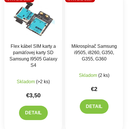
Flex kábel SIM karty a
Mikrospínač Samsung
pamäťovej karty SD
i9505, i8260, G350,
Samsung I9505 Galaxy
G355, G360
S4
Skladom
(2 ks)
Skladom
(>2 ks)
€2
€3,50
DETAIL
DETAIL