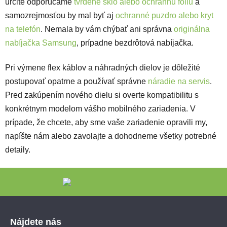
určite odporúčame
tvrdené sklo alebo ochrannú fóliu
a
samozrejmosťou by mal byť aj
ochranné puzdro alebo kryt
na telefón
. Nemala by vám chýbať ani správna
originálna
nabíjačka Samsung
, prípadne bezdrôtová nabíjačka.
Pri výmene flex káblov a náhradných dielov je dôležité
postupovať opatrne a používať správne
náradie na servis
.
Pred zakúpením nového dielu si overte kompatibilitu s
konkrétnym modelom vášho mobilného zariadenia. V
prípade, že chcete, aby sme vaše zariadenie opravili my,
napíšte nám alebo zavolajte a dohodneme všetky potrebné
detaily.
Zápätie
Nájdete nás