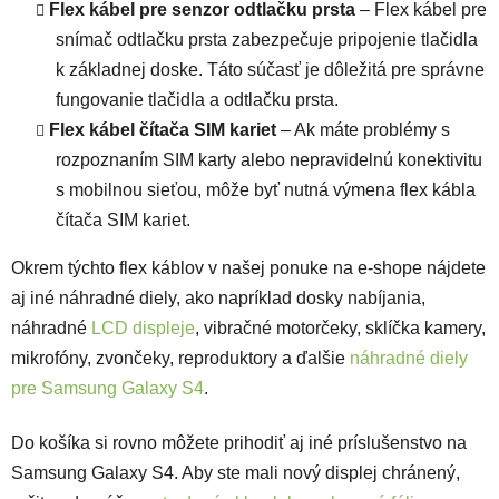
Flex kábel
pre senzor odtlačku prsta
– Flex kábel pre
snímač odtlačku prsta zabezpečuje pripojenie tlačidla
k základnej doske. Táto súčasť je dôležitá pre správne
fungovanie tlačidla a odtlačku prsta.
Flex kábel čítača SIM kariet
– Ak máte problémy s
rozpoznaním SIM karty alebo nepravidelnú konektivitu
s mobilnou sieťou, môže byť nutná výmena flex kábla
čítača SIM kariet.
Okrem týchto flex káblov v našej ponuke na e-shope nájdete
aj iné náhradné diely, ako napríklad dosky nabíjania,
náhradné
LCD displeje
, vibračné motorčeky, sklíčka kamery,
mikrofóny, zvončeky, reproduktory a ďalšie
náhradné diely
pre Samsung Galaxy S4
.
Do košíka si rovno môžete prihodiť aj iné príslušenstvo na
Samsung Galaxy S4. Aby ste mali nový displej chránený,