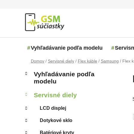
Prejsť na obsah
Vyhľadávanie podľa modelu
Servisn
Domov
/
Servisné diely
/
Flex káble
/
Samsung
/
Flex 
Bočný panel
Kategórie
Preskočiť kategórie
Vyhľadávanie podľa
modelu
Servisné diely
LCD displej
Dotykové sklo
Batériové kryty