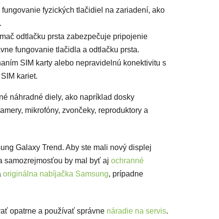
ungovanie fyzických tlačidiel na zariadení, ako
.
ímač odtlačku prsta zabezpečuje pripojenie
ávne fungovanie tlačidla a odtlačku prsta.
ním SIM karty alebo nepravidelnú konektivitu s
SIM kariet.
iné náhradné diely, ako napríklad dosky
kamery, mikrofóny, zvončeky, reproduktory a
sung Galaxy Trend. Aby ste mali nový displej
 samozrejmosťou by mal byť aj
ochranné
a
originálna nabíjačka Samsung
, prípadne
vať opatrne a používať správne
náradie na servis
.