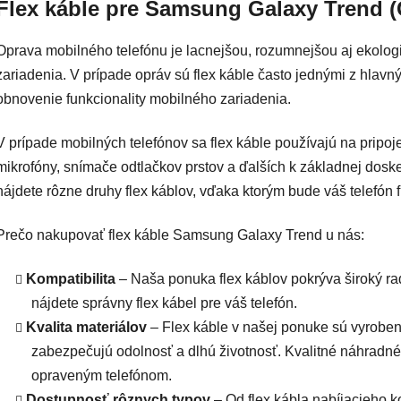
Flex káble pre Samsung Galaxy Trend 
Oprava mobilného telefónu je lacnejšou, rozumnejšou aj ekolo
zariadenia. V prípade opráv sú flex káble často jednými z hlavn
obnovenie funkcionality mobilného zariadenia.
V prípade mobilných telefónov sa flex káble používajú na pripoje
mikrofóny, snímače odtlačkov prstov a ďalších k základnej do
nájdete rôzne druhy flex káblov, vďaka ktorým bude váš telefón
Prečo nakupovať flex káble Samsung Galaxy Trend u nás:
Kompatibilita
– Naša ponuka flex káblov pokrýva široký ra
nájdete správny flex kábel pre váš telefón.
Kvalita materiálov
– Flex káble v našej ponuke sú vyrobené
zabezpečujú odolnosť a dlhú životnosť. Kvalitné náhradné
opraveným telefónom.
Dostupnosť rôznych typov
– Od flex kábla nabíjacieho k