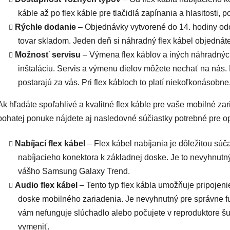
káble až po flex káble pre tlačidlá zapínania a hlasitosti,
Rýchle dodanie
– Objednávky vytvorené do 14. hodiny od
tovar skladom. Jeden deň si náhradný flex kábel objedná
Možnosť servisu
– Výmena flex káblov a iných náhradných
inštaláciu. Servis a výmenu dielov môžete nechať na nás.
postarajú za vás. Pri flex kábloch to platí niekoľkonásobne
Ak hľadáte spoľahlivé a kvalitné flex káble pre vaše mobilné za
bohatej ponuke nájdete aj nasledovné súčiastky potrebné pre o
Nabíjací flex kábel
– Flex kábel nabíjania je dôležitou súč
nabíjacieho konektora k základnej doske. Je to nevyhnut
vášho Samsung Galaxy Trend.
Audio flex kábel
– Tento typ flex kábla umožňuje pripojeni
doske mobilného zariadenia. Je nevyhnutný pre správne f
vám nefunguje slúchadlo alebo počujete v reproduktore šu
vymeniť.