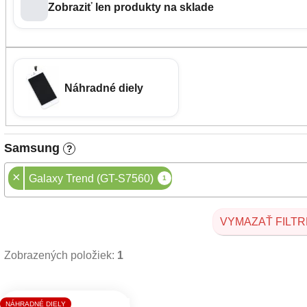
Zobraziť len produkty na sklade
Náhradné diely
Samsung
?
×
Galaxy Trend (GT-S7560)
1
VYMAZAŤ FILTR
Zobrazených položiek:
1
Výpis produktov
NÁHRADNÉ DIELY