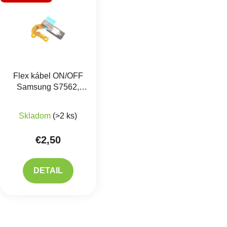
Flex kábel ON/OFF
Samsung S7562,
S7560, S7580,
S7582 - zapínania
Skladom
(>2 ks)
€2,50
DETAIL
Ovlád