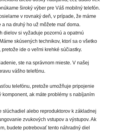
 ponúkame široký výber pre Váš mobilný telefón.
osielame v rovnaký deň, v prípade, že máme
te a na druhý ho už môžete mať doma.
 dielov si vyžaduje pozornú a opatrnú
 Máme skúsených technikov, ktorí sa o všetko
, pretože ide o veľmi krehké súčiastky.
riadenie, ste na správnom mieste. V našej
pravu vášho telefónu.
asťou telefónu, pretože umožňuje pripojenie
ný komponent, ak máte problémy s nabíjaním
e slúchadiel alebo reproduktorov k základnej
ungovanie zvukových vstupov a výstupov. Ak
m, budete potrebovať tento náhradný diel