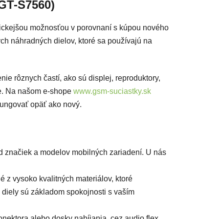
(GT-S7560)
gickejšou možnosťou v porovnaní s kúpou nového
ých náhradných dielov, ktoré sa používajú na
nie rôznych častí, ako sú displej, reproduktory,
ske. Na našom e-shope
www.gsm-suciastky.sk
 fungovať opäť ako nový.
d značiek a modelov mobilných zariadení. U nás
 z vysoko kvalitných materiálov, ktoré
 diely sú základom spokojnosti s vaším
onektora alebo dosky nabíjania, cez audio flex