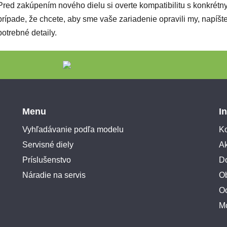
Pred zakúpením nového dielu si overte kompatibilitu s konkré
prípade, že chcete, aby sme vaše zariadenie opravili my, napí
potrebné detaily.
Menu
I
Vyhľadávanie podľa modelu
Ko
Servisné diely
A
Príslušenstvo
Do
Náradie na servis
O
O
M