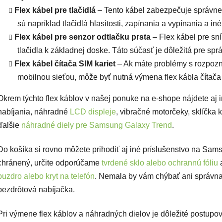
Flex kábel pre tlačidlá
– Tento kábel zabezpečuje správne f
sú napríklad tlačidlá hlasitosti, zapínania a vypínania a iné
Flex kábel
pre senzor odtlačku prsta
– Flex kábel pre sn
tlačidla k základnej doske. Táto súčasť je dôležitá pre spr
Flex kábel čítača SIM kariet
– Ak máte problémy s rozpozna
mobilnou sieťou, môže byť nutná výmena flex kábla čítača 
Okrem týchto flex káblov v našej ponuke na e-shope nájdete aj 
nabíjania, náhradné
LCD displeje
, vibračné motorčeky, sklíčka 
ďalšie
náhradné diely pre Samsung Galaxy Trend
.
Do košíka si rovno môžete prihodiť aj iné príslušenstvo na Sam
chránený, určite odporúčame
tvrdené sklo alebo ochrannú fóliu
a
puzdro alebo kryt na telefón
. Nemala by vám chýbať ani správn
bezdrôtová nabíjačka.
Pri výmene flex káblov a náhradných dielov je dôležité postupo