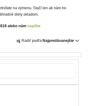
trúfate na výmenu. Stačí len ak nám ho
Náhradné diely skladom.
70818 alebo nám
napíšte
Radenie produktov
Radiť podľa:
Najpredávanejšie