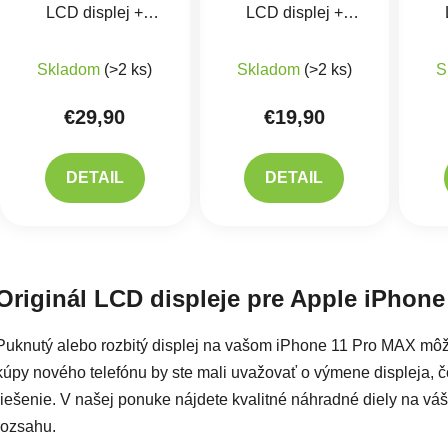
LCD displej +
LCD displej +
dotykové sklo -
dotykové sklo - incell
dot
Priemerné hodnotenie 
REPART incell
premium
Skladom
(>2 ks)
Skladom
(>2 ks)
S
€29,90
€19,90
DETAIL
DETAIL
Ovlád
Originál LCD displeje pre Apple iPhon
Puknutý alebo rozbitý displej na vašom iPhone 11 Pro MAX m
kúpy nového telefónu by ste mali uvažovať o výmene displeja, čo 
riešenie. V našej ponuke nájdete kvalitné náhradné diely na váš
rozsahu.