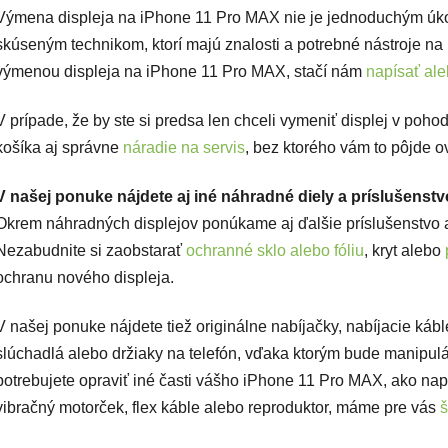
Výmena displeja na iPhone 11 Pro MAX nie je jednoduchým ú
skúseným technikom, ktorí majú znalosti a potrebné nástroje
výmenou displeja na iPhone 11 Pro MAX, stačí nám
napísať ale
V prípade, že by ste si predsa len chceli vymeniť displej v po
košíka aj správne
náradie na servis
, bez ktorého vám to pôjde o
V našej ponuke nájdete aj iné náhradné diely a príslušens
Okrem náhradných displejov ponúkame aj ďalšie príslušenstvo 
Nezabudnite si zaobstarať
ochranné sklo
alebo fóliu
, kryt alebo
ochranu nového displeja.
V našej ponuke nájdete tiež originálne nabíjačky, nabíjacie káb
slúchadlá alebo držiaky na telefón, vďaka ktorým bude manipul
potrebujete opraviť iné časti vášho iPhone 11 Pro MAX, ako nap
vibračný motorček, flex káble alebo reproduktor, máme pre vás
š