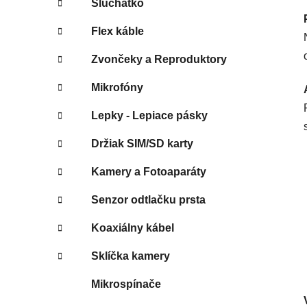
Slúchatko
Flex káble
Zvončeky a Reproduktory
Mikrofóny
Lepky - Lepiace pásky
Držiak SIM/SD karty
Kamery a Fotoaparáty
Senzor odtlačku prsta
Koaxiálny kábel
Sklíčka kamery
Mikrospínače