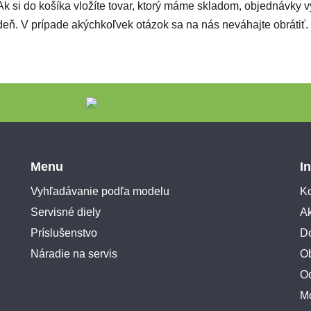
Ak si do košíka vložíte tovar, ktorý máme skladom, objednávky
deň. V prípade akýchkoľvek otázok sa na nás neváhajte obrátiť.
Menu
I
Vyhľadávanie podľa modelu
Ko
Servisné diely
A
Príslušenstvo
Do
Náradie na servis
O
O
M