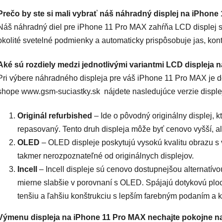
Prečo by ste si mali vybrať náš náhradný displej na iPhon
Náš náhradný diel pre iPhone 11 Pro MAX zahŕňa LCD displej s 
okolité svetelné podmienky a automaticky prispôsobuje jas, kontr
Aké sú rozdiely medzi jednotlivými variantmi LCD displeja
Pri výbere náhradného displeja pre váš iPhone 11 Pro MAX je dôl
shope
www.gsm-suciastky.sk
nájdete nasledujúce verzie disple
Originál refurbished
– Ide o pôvodný originálny displej, 
repasovaný. Tento druh displeja môže byť cenovo vyšší, a
OLED
– OLED displeje poskytujú vysokú kvalitu obrazu s
takmer nerozpoznateľné od originálnych displejov.
Incell
– Incell displeje sú cenovo dostupnejšou alternatívou
mierne slabšie v porovnaní s OLED. Spájajú dotykovú ploc
tenšiu a ľahšiu konštrukciu s lepším farebným podaním a 
Výmenu displeja na iPhone 11 Pro MAX nechajte pokojne n