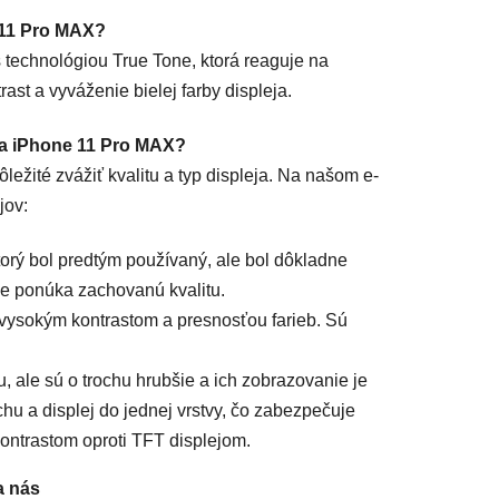
e 11 Pro MAX?
technológiou True Tone, ktorá reaguje na
ast a vyváženie bielej farby displeja.
 na iPhone 11 Pro MAX?
ežité zvážiť kvalitu a typ displeja. Na našom e-
jov:
ktorý bol predtým používaný, ale bol dôkladne
le ponúka zachovanú kvalitu.
 vysokým kontrastom a presnosťou farieb. Sú
, ale sú o trochu hrubšie a ich zobrazovanie je
hu a displej do jednej vrstvy, čo zabezpečuje
kontrastom oproti TFT displejom.
a nás