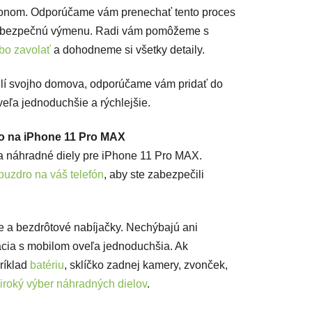
konom. Odporúčame vám prenechať tento proces
 na bezpečnú výmenu. Radi vám pomôžeme s
bo zavolať
a dohodneme si všetky detaily.
hodlí svojho domova, odporúčame vám pridať do
veľa jednoduchšie a rýchlejšie.
tvo na iPhone 11 Pro MAX
a náhradné diely pre iPhone 11 Pro MAX.
puzdro na váš telefón
, aby ste zabezpečili
le a bezdrôtové nabíjačky. Nechýbajú ani
ácia s mobilom oveľa jednoduchšia. Ak
ríklad
batériu
, sklíčko zadnej kamery, zvonček,
iroký výber náhradných dielov
.