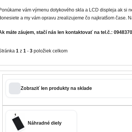
Ponúkame vám výmenu dotykového skla a LCD displeja ak si ne
donesiete a my vám opravu zrealizujeme čo najkratšom čase. 
Ak máte záujem, stačí nás len kontaktovať na tel.č.: 09483
Stránka
1
z
1
-
3
položiek celkom
Zobraziť len produkty na sklade
Náhradné diely