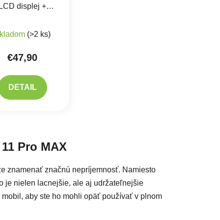
LCD displej +
ykové sklo - Soft
produktu je 5,0 z 5 hviezdičiek.
Priemerné hodnotenie produktu je 5,0 z 5 hviezdičiek.
OLED
kladom
(>2 ks)
€47,90
DETAIL
acie prvky výpisu
e 11 Pro MAX
ôže znamenať značnú nepríjemnosť. Namiesto
je nielen lacnejšie, ale aj udržateľnejšie
 mobil, aby ste ho mohli opäť používať v plnom