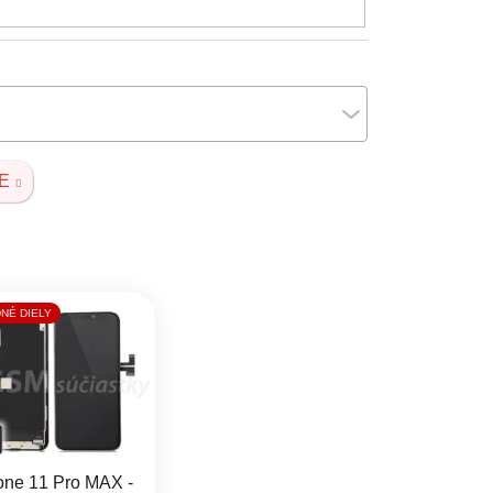
E
NÉ DIELY
one 11 Pro MAX -