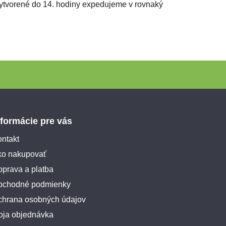
 vytvorené do 14. hodiny expedujeme v rovnaký
nformácie pre vás
ntakt
ko nakupovať
prava a platba
bchodné podmienky
chrana osobných údajov
oja objednávka