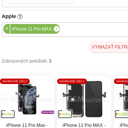
Apple
?
×
iPhone 11 Pro MAX
3
VYMAZAŤ FILTR
Zobrazených položiek:
3
Výpis produktov
NÁHRADNÉ DIELY
NÁHRADNÉ DIELY
NÁHRAD
iPhone 11 Pro Max -
iPhone 11 Pro MAX -
iPh