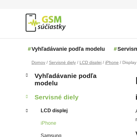
Prejsť na obsah
Vyhľadávanie podľa modelu
Servisn
Domov
/
Servisné diely
/
LCD displej
/
iPhone
/
Displa
Bočný panel
Kategórie
Preskočiť kategórie
Vyhľadávanie podľa
modelu
Servisné diely
LCD displej
iPhone
Samsung