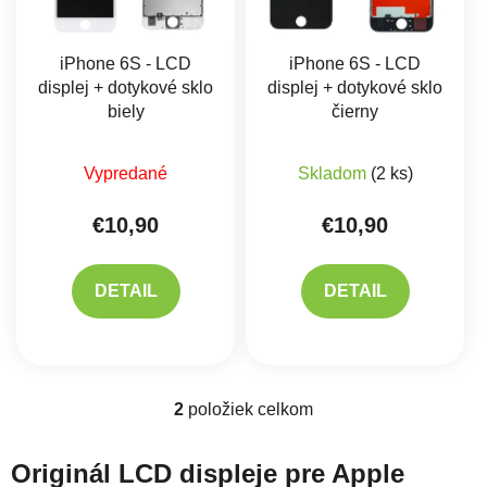
iPhone 6S - LCD
iPhone 6S - LCD
displej + dotykové sklo
displej + dotykové sklo
biely
čierny
Priemerné hodnotenie produktu je 5,0 z 5 hviez
Priemerné hodnote
Vypredané
Skladom
(2 ks)
€10,90
€10,90
DETAIL
DETAIL
2
položiek celkom
Ovládacie prvky výpisu
Originál LCD displeje pre Apple