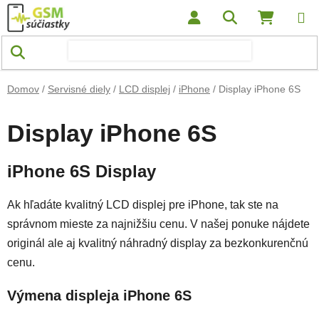
Prejsť na obsah
Hľadať
NÁKUP
Domov
/
Servisné diely
/
LCD displej
/
iPhone
/
Display iPhone 6S
Display iPhone 6S
iPhone 6S Display
Ak hľadáte kvalitný LCD displej pre iPhone, tak ste na
správnom mieste za najnižšiu cenu. V našej ponuke nájdete
originál ale aj kvalitný náhradný display za bezkonkurenčnú
cenu.
Výmena displeja iPhone 6S