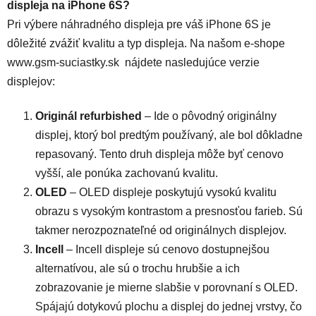
displeja na iPhone 6S?
Pri výbere náhradného displeja pre váš iPhone 6S je
dôležité zvážiť kvalitu a typ displeja. Na našom e-shope
www.gsm-suciastky.sk
nájdete nasledujúce verzie
displejov:
Originál refurbished
– Ide o pôvodný originálny
displej, ktorý bol predtým používaný, ale bol dôkladne
repasovaný. Tento druh displeja môže byť cenovo
vyšší, ale ponúka zachovanú kvalitu.
OLED
– OLED displeje poskytujú vysokú kvalitu
obrazu s vysokým kontrastom a presnosťou farieb. Sú
takmer nerozpoznateľné od originálnych displejov.
Incell
– Incell displeje sú cenovo dostupnejšou
alternatívou, ale sú o trochu hrubšie a ich
zobrazovanie je mierne slabšie v porovnaní s OLED.
Spájajú dotykovú plochu a displej do jednej vrstvy, čo