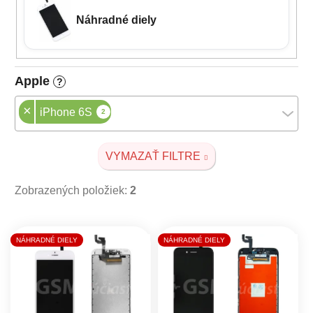
Náhradné diely
Apple
?
×
iPhone 6S
2
VYMAZAŤ FILTRE
Zobrazených položiek:
2
Výpis produktov
NÁHRADNÉ DIELY
NÁHRADNÉ DIELY