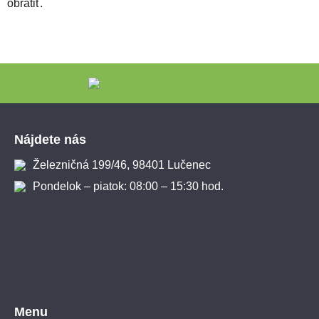
obrátiť.
Zápätie
Nájdete nás
Železničná 199/46, 98401 Lučenec
Pondelok – piatok: 08:00 – 15:30 hod.
Menu