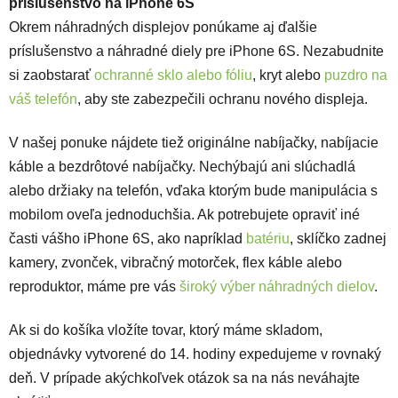
príslušenstvo na iPhone 6S
Okrem náhradných displejov ponúkame aj ďalšie
príslušenstvo a náhradné diely pre iPhone 6S. Nezabudnite
si zaobstarať
ochranné sklo
alebo fóliu
, kryt alebo
puzdro na
váš telefón
, aby ste zabezpečili ochranu nového displeja.
V našej ponuke nájdete tiež originálne nabíjačky, nabíjacie
káble a bezdrôtové nabíjačky. Nechýbajú ani slúchadlá
alebo držiaky na telefón, vďaka ktorým bude manipulácia s
mobilom oveľa jednoduchšia. Ak potrebujete opraviť iné
časti vášho iPhone 6S, ako napríklad
batériu
, sklíčko zadnej
kamery, zvonček, vibračný motorček, flex káble alebo
reproduktor, máme pre vás
široký výber náhradných dielov
.
Ak si do košíka vložíte tovar, ktorý máme skladom,
objednávky vytvorené do 14. hodiny expedujeme v rovnaký
deň. V prípade akýchkoľvek otázok sa na nás neváhajte