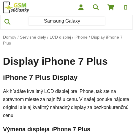
Prejsť na obsah
Hľadať
NÁKUP
Domov
/
Servisné diely
/
LCD displej
/
iPhone
/
Display iPhone 7
Plus
Display iPhone 7 Plus
iPhone 7 Plus Display
Ak hľadáte kvalitný LCD displej pre iPhone, tak ste na
správnom mieste za najnižšiu cenu. V našej ponuke nájdete
originál ale aj kvalitný náhradný display za bezkonkurenčnú
cenu.
Výmena displeja iPhone 7 Plus