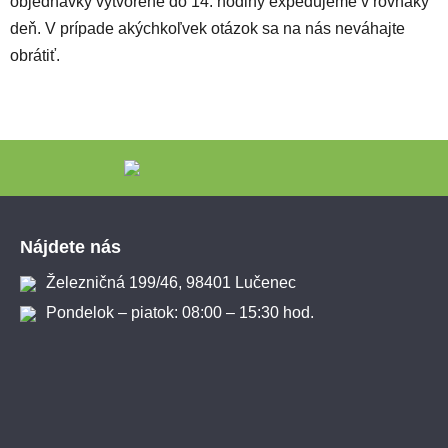
objednávky vytvorené do 14. hodiny expedujeme v rovnaký
deň. V prípade akýchkoľvek otázok sa na nás neváhajte
obrátiť.
Zápätie
Nájdete nás
Železničná 199/46, 98401 Lučenec
Pondelok – piatok: 08:00 – 15:30 hod.