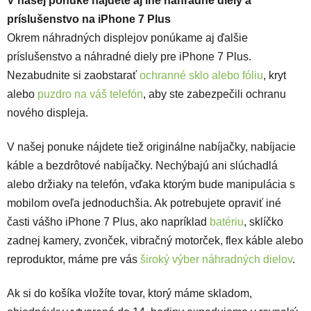
V našej ponuke nájdete aj iné náhradné diely a
príslušenstvo na iPhone 7 Plus
Okrem náhradných displejov ponúkame aj ďalšie
príslušenstvo a náhradné diely pre iPhone 7 Plus.
Nezabudnite si zaobstarať
ochranné sklo
alebo fóliu
, kryt
alebo
puzdro na váš telefón
, aby ste zabezpečili ochranu
nového displeja.
V našej ponuke nájdete tiež originálne nabíjačky, nabíjacie
káble a bezdrôtové nabíjačky. Nechýbajú ani slúchadlá
alebo držiaky na telefón, vďaka ktorým bude manipulácia s
mobilom oveľa jednoduchšia. Ak potrebujete opraviť iné
časti vášho iPhone 7 Plus, ako napríklad
batériu
, sklíčko
zadnej kamery, zvonček, vibračný motorček, flex káble alebo
reproduktor, máme pre vás
široký výber náhradných dielov
.
Ak si do košíka vložíte tovar, ktorý máme skladom,