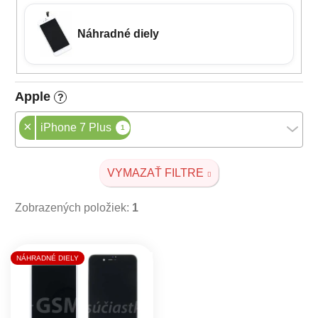
Náhradné diely
Apple
?
×
iPhone 7 Plus
1
VYMAZAŤ FILTRE
Zobrazených položiek:
1
Výpis produktov
NÁHRADNÉ DIELY