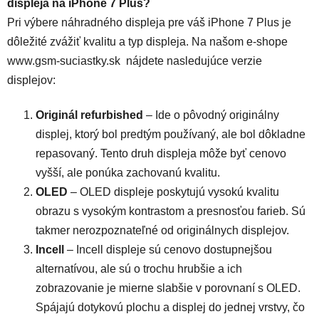
displeja na iPhone 7 Plus?
Pri výbere náhradného displeja pre váš iPhone 7 Plus je
dôležité zvážiť kvalitu a typ displeja. Na našom e-shope
www.gsm-suciastky.sk
nájdete nasledujúce verzie
displejov:
Originál refurbished
– Ide o pôvodný originálny
displej, ktorý bol predtým používaný, ale bol dôkladne
repasovaný. Tento druh displeja môže byť cenovo
vyšší, ale ponúka zachovanú kvalitu.
OLED
– OLED displeje poskytujú vysokú kvalitu
obrazu s vysokým kontrastom a presnosťou farieb. Sú
takmer nerozpoznateľné od originálnych displejov.
Incell
– Incell displeje sú cenovo dostupnejšou
alternatívou, ale sú o trochu hrubšie a ich
zobrazovanie je mierne slabšie v porovnaní s OLED.
Spájajú dotykovú plochu a displej do jednej vrstvy, čo