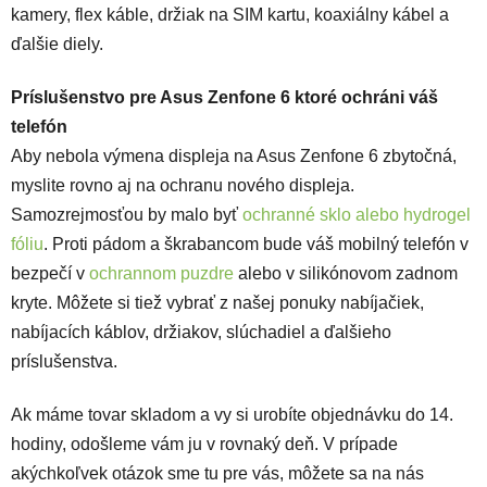
kamery, flex káble, držiak na SIM kartu, koaxiálny kábel a
ďalšie diely.
Príslušenstvo pre Asus Zenfone 6 ktoré ochráni váš
telefón
Aby nebola výmena displeja na Asus Zenfone 6 zbytočná,
myslite rovno aj na ochranu nového displeja.
Samozrejmosťou by malo byť
ochranné sklo alebo hydrogel
fóliu
. Proti pádom a škrabancom bude váš mobilný telefón v
bezpečí v
ochrannom puzdre
alebo v
silikónovom zadnom
kryte
. Môžete si tiež vybrať z našej ponuky nabíjačiek,
nabíjacích káblov, držiakov, slúchadiel a ďalšieho
príslušenstva.
Ak máme tovar skladom a vy si urobíte objednávku do 14.
hodiny, odošleme vám ju v rovnaký deň. V prípade
akýchkoľvek otázok sme tu pre vás, môžete sa na nás