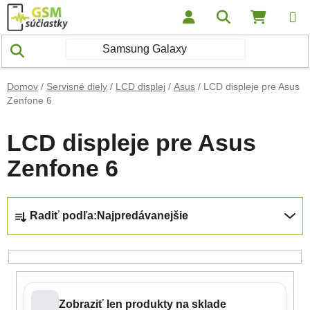
Prejsť na obsah
Hľadať
NÁKUP
Domov
/
Servisné diely
/
LCD displej
/
Asus
/
LCD displeje pre Asus
Zenfone 6
LCD displeje pre Asus
Zenfone 6
Radenie produktov
Radiť podľa:
Najpredávanejšie
Zobraziť len produkty na sklade