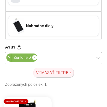
Náhradné diely
Asus
?
×
Zenfone 6
1
VYMAZAŤ FILTRE
Zobrazených položiek:
1
Výpis produktov
NÁHRADNÉ DIELY