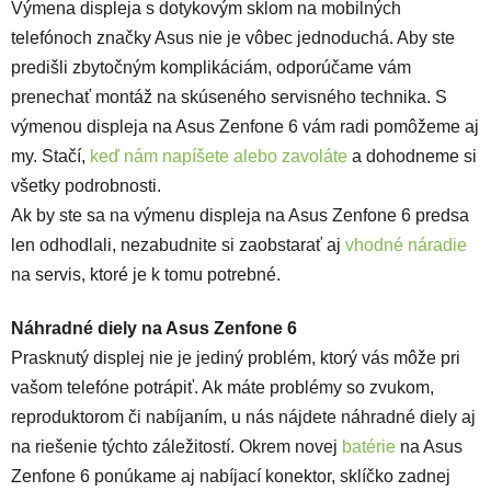
Výmena displeja s dotykovým sklom na mobilných
telefónoch značky Asus nie je vôbec jednoduchá. Aby ste
predišli zbytočným komplikáciám, odporúčame vám
prenechať montáž na skúseného servisného technika. S
výmenou displeja na Asus Zenfone 6 vám radi pomôžeme aj
my. Stačí,
keď nám napíšete alebo zavoláte
a dohodneme si
všetky podrobnosti.
Ak by ste sa na výmenu displeja na Asus Zenfone 6 predsa
len odhodlali, nezabudnite si zaobstarať aj
vhodné náradie
na servis, ktoré je k tomu potrebné.
Náhradné diely na Asus Zenfone 6
Prasknutý displej nie je jediný problém, ktorý vás môže pri
vašom telefóne potrápiť. Ak máte problémy so zvukom,
reproduktorom či nabíjaním, u nás nájdete náhradné diely aj
na riešenie týchto záležitostí. Okrem novej
batérie
na Asus
Zenfone 6 ponúkame aj nabíjací konektor, sklíčko zadnej