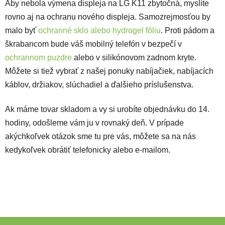
Aby nebola výmena displeja na LG K11 zbytočná, myslite
rovno aj na ochranu nového displeja. Samozrejmosťou by
malo byť
ochranné sklo alebo hydrogel fóliu
. Proti pádom a
škrabancom bude váš mobilný telefón v bezpečí v
ochrannom puzdre
alebo v
silikónovom zadnom kryte
.
Môžete si tiež vybrať z našej ponuky nabíjačiek, nabíjacích
káblov, držiakov, slúchadiel a ďalšieho príslušenstva.
Ak máme tovar skladom a vy si urobíte objednávku do 14.
hodiny, odošleme vám ju v rovnaký deň. V prípade
akýchkoľvek otázok sme tu pre vás, môžete sa na nás
kedykoľvek obrátiť telefonicky alebo e-mailom.