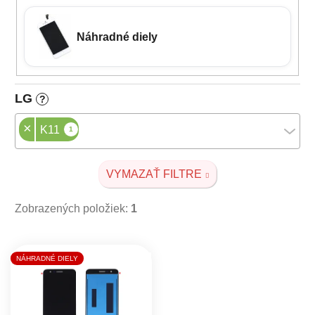
Náhradné diely
LG
?
×
K11
1
VYMAZAŤ FILTRE
Zobrazených položiek:
1
Výpis produktov
NÁHRADNÉ DIELY