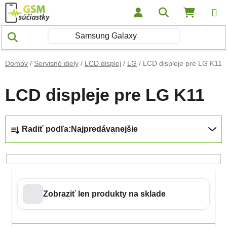
Prejsť na obsah
Hľadať
NÁKUP
Domov
/
Servisné diely
/
LCD displej
/
LG
/
LCD displeje pre LG K11
LCD displeje pre LG K11
Radenie produktov
Radiť podľa:
Najpredávanejšie
Zobraziť len produkty na sklade