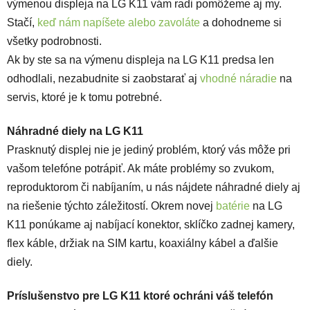
výmenou displeja na LG K11 vám radi pomôžeme aj my.
Stačí,
keď nám napíšete alebo zavoláte
a dohodneme si
všetky podrobnosti.
Ak by ste sa na výmenu displeja na LG K11 predsa len
odhodlali, nezabudnite si zaobstarať aj
vhodné náradie
na
servis, ktoré je k tomu potrebné.
Náhradné diely na LG K11
Prasknutý displej nie je jediný problém, ktorý vás môže pri
vašom telefóne potrápiť. Ak máte problémy so zvukom,
reproduktorom či nabíjaním, u nás nájdete náhradné diely aj
na riešenie týchto záležitostí. Okrem novej
batérie
na LG
K11 ponúkame aj nabíjací konektor, sklíčko zadnej kamery,
flex káble, držiak na SIM kartu, koaxiálny kábel a ďalšie
diely.
Príslušenstvo pre LG K11 ktoré ochráni váš telefón