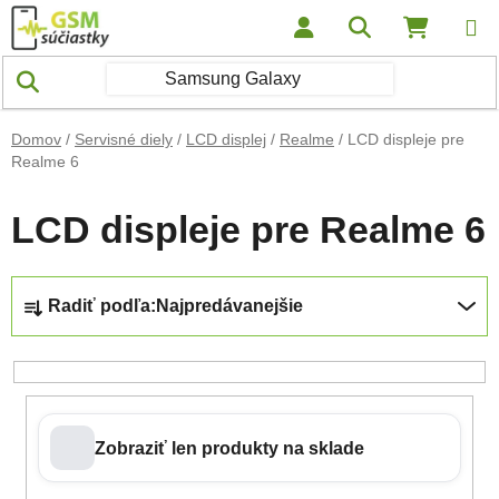
Prejsť na obsah
Hľadať
NÁKUP
Domov
/
Servisné diely
/
LCD displej
/
Realme
/
LCD displeje pre
Realme 6
LCD displeje pre Realme 6
Radenie produktov
Radiť podľa:
Najpredávanejšie
Zobraziť len produkty na sklade