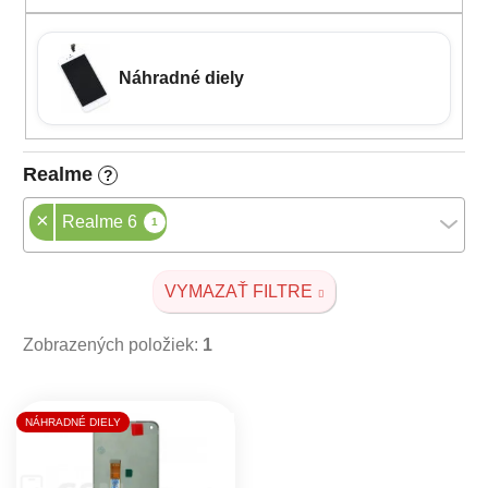
Náhradné diely
Realme
?
×
Realme 6
1
VYMAZAŤ FILTRE
Zobrazených položiek:
1
Výpis produktov
NÁHRADNÉ DIELY