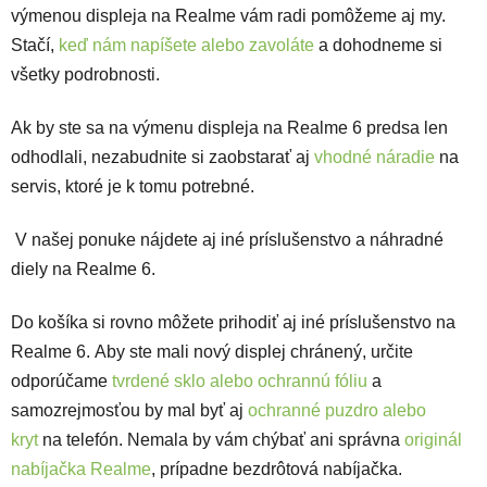
výmenou displeja na Realme vám radi pomôžeme aj my.
Stačí,
keď nám napíšete alebo zavoláte
a dohodneme si
všetky podrobnosti.
Ak by ste sa na výmenu displeja na Realme 6 predsa len
odhodlali, nezabudnite si zaobstarať aj
vhodné náradie
na
servis, ktoré je k tomu potrebné.
V našej ponuke nájdete aj iné príslušenstvo a náhradné
diely na Realme 6.
Do košíka si rovno môžete prihodiť aj iné príslušenstvo na
Realme 6. Aby ste mali nový displej chránený, určite
odporúčame
tvrdené sklo alebo ochrannú fóliu
a
samozrejmosťou by mal byť aj
ochranné puzdro alebo
kryt
na telefón. Nemala by vám chýbať ani správna
originál
nabíjačka Realme
, prípadne bezdrôtová nabíjačka.