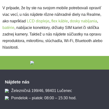
V prípade, že by ste na svojom mobile potrebovali opraviť
viac vecí, u nás nájdete rôzne náhradné diely na Realme,
ako napríklad
LCD displeje
,
flex káble
,
dosky nabíjania
,
batérie
, nabíjacie konektory, držiaky SIM kariet či sklíčka
zadnej kamery. Taktiež u nás nájdete súčiastky na opravu
reproduktora, mikrofónu, slúchadla, Wi-Fi, Bluetooth alebo
hlasitosti.
Zápätie
Nájdete nás
Železničná 199/46, 98401 Lučenec
Pondelok – piatok: 08:00 – 15:30 hod.