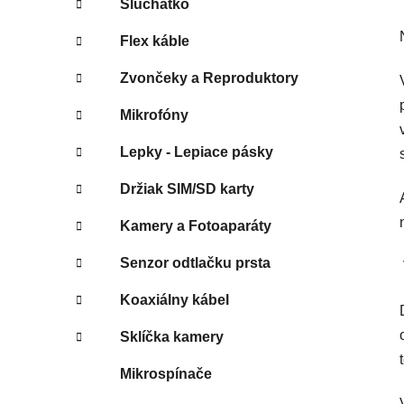
Slúchatko
Flex káble
Zvončeky a Reproduktory
Mikrofóny
Lepky - Lepiace pásky
Držiak SIM/SD karty
Kamery a Fotoaparáty
Senzor odtlačku prsta
Koaxiálny kábel
Sklíčka kamery
Mikrospínače