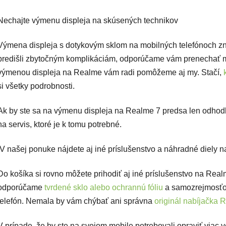
Nechajte výmenu displeja na skúsených technikov
Výmena displeja s dotykovým sklom na mobilných telefónoch z
predišli zbytočným komplikáciám, odporúčame vám prenechať m
výmenou displeja na Realme vám radi pomôžeme aj my. Stačí,
si všetky podrobnosti.
Ak by ste sa na výmenu displeja na Realme 7 predsa len odhodla
na servis, ktoré je k tomu potrebné.
V našej ponuke nájdete aj iné príslušenstvo a náhradné diely 
Do košíka si rovno môžete prihodiť aj iné príslušenstvo na Realm
odporúčame
tvrdené sklo alebo ochrannú fóliu
a samozrejmosťo
telefón. Nemala by vám chýbať ani správna
originál nabíjačka 
V prípade, že by ste na svojom mobile potrebovali opraviť viac 