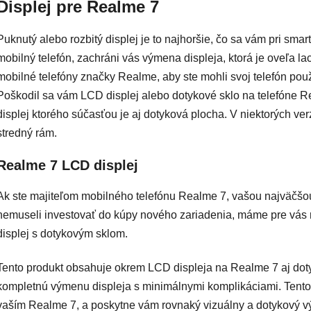
Displej pre Realme 7
Puknutý alebo rozbitý displej je to najhoršie, čo sa vám pri sm
mobilný telefón, zachráni vás výmena displeja, ktorá je oveľa 
mobilné telefóny značky Realme, aby ste mohli svoj telefón použ
Poškodil sa vám LCD displej alebo dotykové sklo na telefóne
displej ktorého súčasťou je aj dotyková plocha. V niektorých ver
stredný rám.
Realme 7 LCD displej
Ak ste majiteľom mobilného telefónu Realme 7, vašou najväčšou 
nemuseli investovať do kúpy nového zariadenia, máme pre vás 
displej s dotykovým sklom.
Tento produkt obsahuje okrem LCD displeja na Realme 7 aj dot
kompletnú výmenu displeja s minimálnymi komplikáciami. Tento d
vaším Realme 7, a poskytne vám rovnaký vizuálny a dotykový v