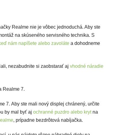
načky Realme nie je vôbec jednoduchá. Aby ste
ontáž na skúseného servisného technika. S
keď nám napíšete alebo zavoláte
a dohodneme
li, nezabudnite si zaobstarať aj
vhodné náradie
na Realme 7.
e 7. Aby ste mali nový displej chránený, určite
u by mal byť aj
ochranné puzdro alebo kryt
na
Realme
, prípadne bezdrôtová nabíjačka.
vecí, u nás nájdete rôzne náhradné diely na