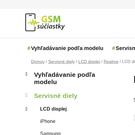
Prejsť na obsah
Vyhľadávanie podľa modelu
Servisn
Domov
/
Servisné diely
/
LCD displej
/
Realme
/
LCD di
Bočný panel
Kategórie
Preskočiť kategórie
Vyhľadávanie podľa
modelu
Servisné diely
LCD displej
iPhone
Samsung