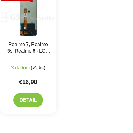
Realme 7, Realme
6s, Realme 6 - LCD
displej + Dotykové
sklo
Skladom
(>2 ks)
€16,90
DETAIL
Ovlád