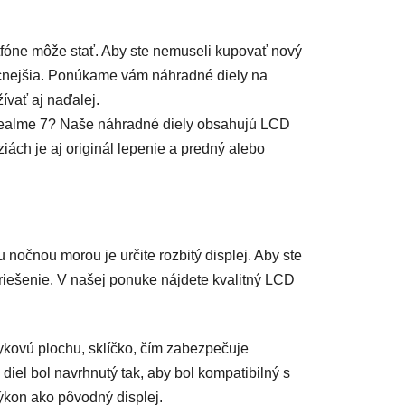
artfóne môže stať. Aby ste nemuseli kupovať nový
lacnejšia. Ponúkame vám náhradné diely na
ívať aj naďalej.
 Realme 7? Naše náhradné diely obsahujú LCD
ziách je aj originál lepenie a predný alebo
nočnou morou je určite rozbitý displej. Aby ste
riešenie. V našej ponuke n
ájdete kvalitný LCD
ykovú plochu, sklíčko, čím zabezpečuje
iel bol navrhnutý tak, aby bol kompatibilný s
ýkon ako pôvodný displej.