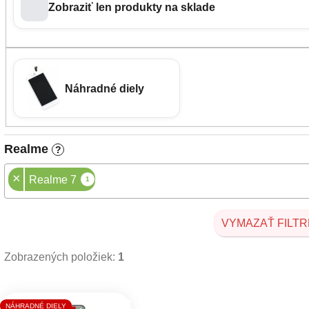
Zobraziť len produkty na sklade
Náhradné diely
Realme
?
×
Realme 7
1
VYMAZAŤ FILTR
Zobrazených položiek:
1
Výpis produktov
NÁHRADNÉ DIELY