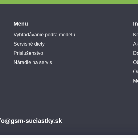
Menu
I
Vyhľadávanie podľa modelu
Ko
Servisné diely
A
Príslušenstvo
Do
Náradie na servis
O
O
M
fo@gsm-suciastky.sk