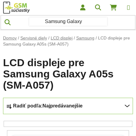
Prejsť na obsah
Hľadať
NÁKUP
Domov
/
Servisné diely
/
LCD displej
/
Samsung
/
LCD displeje pre
Samsung Galaxy A05s (SM-A057)
LCD displeje pre
Samsung Galaxy A05s
(SM-A057)
Radenie produktov
Radiť podľa:
Najpredávanejšie