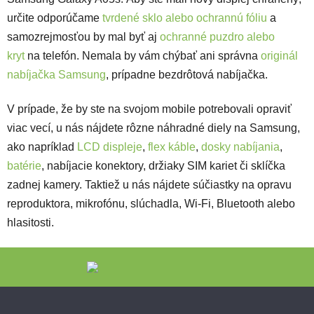
určite odporúčame
tvrdené sklo alebo ochrannú fóliu
a
samozrejmosťou by mal byť aj
ochranné puzdro alebo
kryt
na telefón. Nemala by vám chýbať ani správna
originál
nabíjačka Samsung
, prípadne bezdrôtová nabíjačka.
V prípade, že by ste na svojom mobile potrebovali opraviť
viac vecí, u nás nájdete rôzne náhradné diely na Samsung,
ako napríklad
LCD displeje
,
flex káble
,
dosky nabíjania
,
batérie
, nabíjacie konektory, držiaky SIM kariet či sklíčka
zadnej kamery. Taktiež u nás nájdete súčiastky na opravu
reproduktora, mikrofónu, slúchadla, Wi-Fi, Bluetooth alebo
hlasitosti.
Zápätie