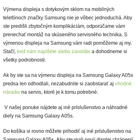
Výmena displeja s dotykovým sklom na mobilných
telefónoch značky Samsung nie je vôbec jednoduchá. Aby
ste predišli zbytočným komplikáciám, odporúčame vám
prenechať montáž na skúseného servisného technika. S
výmenou displeja na Samsung vám radi pomôžeme aj my.
Stačí,
keď nám napíšete alebo zavoláte
a dohodneme si
všetky podrobnosti.
Ak by ste sa na výmenu displeja na Samsung Galaxy A05s
predsa len odhodlali, nezabudnite si zaobstarať aj
vhodné
náradie
na servis, ktoré je k tomu potrebné.
V našej ponuke nájdete aj iné príslušenstvo a náhradné
diely na Samsung Galaxy A05s.
Do košíka si rovno môžete prihodiť aj iné príslušenstvo na
Samsung Galaxy A05s. Aby ste mali nový displej chránený,