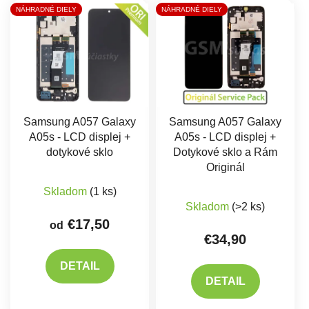
Výpis produktov
NÁHRADNÉ DIELY
NÁHRADNÉ DIELY
Samsung A057 Galaxy
Samsung A057 Galaxy
A05s - LCD displej +
A05s - LCD displej +
dotykové sklo
Dotykové sklo a Rám
Originál
Priemerné hodnotenie produktu je 5,0 z 5 hviez
Skladom
(1 ks)
Skladom
(>2 ks)
€17,50
od
€34,90
DETAIL
DETAIL