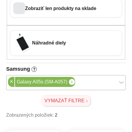
Zobraziť len produkty na sklade
Náhradné diely
Samsung
?
×
Galaxy A05s (SM-A057)
2
VYMAZAŤ FILTRE
Zobrazených položiek:
2